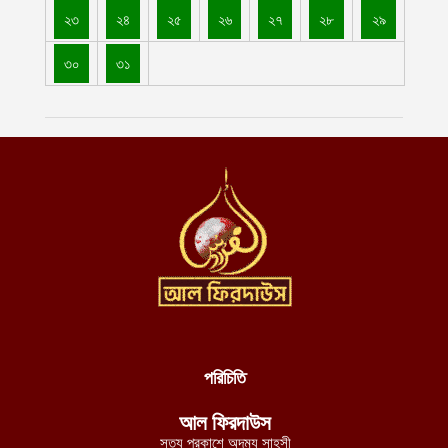
ইসলামিয়া
২৩
২৪
২৫
২৬
২৭
২৮
২৯
আগস্ট ৬, ২০২৬
৩০
৩১
ভারত, পাকিস্তান ও বাংলাদেশের মাদ্রাসাগুলোতে সন্ত্রাসবাদ তৈরি হচ্ছে বলে
উস্কানিমূলক মন্তব্য করেছে উত্তর প্রদেশের হিন্দুত্ববাদী উপমুখ্যমন্ত্রী
আগস্ট ৬, ২০২৬
কক্সবাজারের উখিয়ায় রোহিঙ্গা ক্যাম্পে পাহাড় ধসে শিশুর মৃত্যু, ক্ষতিগ্রস্ত দুটি
আশ্রয়কেন্দ্র
আগস্ট ৬, ২০২৬
হাসিনাকে দেশে ফেরাতে ২২ বিশ্ববিদ্যালয়ের ৪০৪ প্রগতিশীল শিক্ষকের গোপন
তৎপরতা
আগস্ট ৬, ২০২৬
ভোলায় ৫ম শ্রেণির স্কুলছাত্রীকে সংঘবদ্ধ ধর্ষণের পর সোশ্যাল মাধ্যমে
ভিডিও প্রচার
আগস্ট ৬, ২০২৬
পরিচিতি
পাকিস্তানের ৩টি অঞ্চলে সামরিক বাহিনীর বিরুদ্ধে প্রতিরোধ যোদ্ধাদের ৬
আল ফিরদাউস
অভিযান
সত্য প্রকাশে অদম্য সাহসী
আগস্ট ৬, ২০২৬