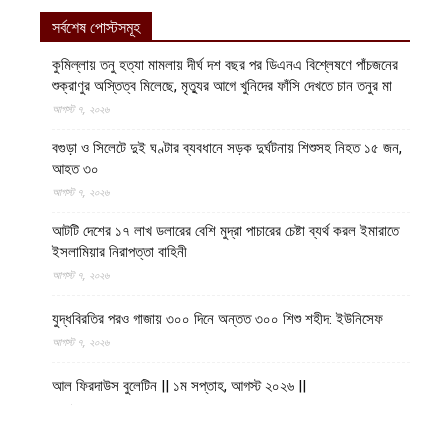
সর্বশেষ পোস্টসমূহ
কুমিল্লায় তনু হত্যা মামলায় দীর্ঘ দশ বছর পর ডিএনএ বিশ্লেষণে পাঁচজনের
শুক্রাণুর অস্তিত্ব মিলেছে, মৃত্যুর আগে খুনিদের ফাঁসি দেখতে চান তনুর মা
আগস্ট ৭, ২০২৬
বগুড়া ও সিলেটে দুই ঘণ্টার ব্যবধানে সড়ক দুর্ঘটনায় শিশুসহ নিহত ১৫ জন,
আহত ৩০
আগস্ট ৭, ২০২৬
আটটি দেশের ১৭ লাখ ডলারের বেশি মুদ্রা পাচারের চেষ্টা ব্যর্থ করল ইমারাতে
ইসলামিয়ার নিরাপত্তা বাহিনী
আগস্ট ৭, ২০২৬
যুদ্ধবিরতির পরও গাজায় ৩০০ দিনে অন্তত ৩০০ শিশু শহীদ: ইউনিসেফ
আগস্ট ৭, ২০২৬
আল ফিরদাউস বুলেটিন || ১ম সপ্তাহ, আগস্ট ২০২৬ ||
আগস্ট ৭, ২০২৬
মালিতে তুরস্কের দেয়া ড্রোনে জান্তার ৬৬ হামলায় শহীদ ১৫৫ বেসামরিক