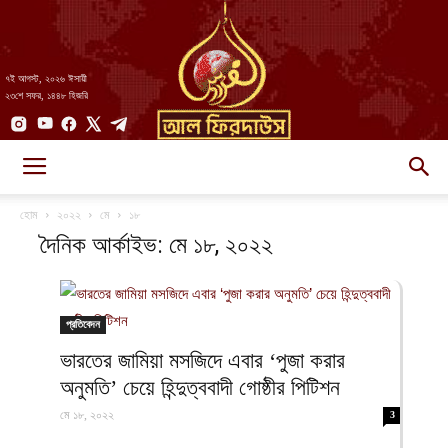
৭ই আগস্ট, ২০২৬ ঈসায়ী
২৩শে সফর, ১৪৪৮ হিজরি
AlFirdaws
হোম
২০২২
মে
১৮
দৈনিক আর্কাইভ: মে ১৮, ২০২২
||
প্রতিবেদন
ভারতের জামিয়া মসজিদে এবার ‘পুজা করার
আল-
অনুমতি’ চেয়ে হিন্দুত্ববাদী গোষ্ঠীর পিটিশন
মে ১৮, ২০২২
3