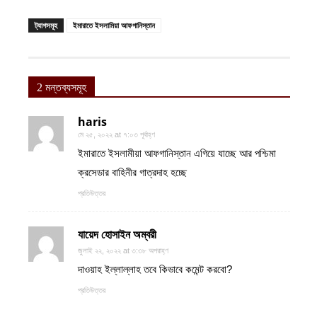
ট্যাগসমূহ
ইমারাতে ইসলামিয়া আফগানিস্তান
2 মন্তব্যসমূহ
haris
মে ২৫, ২০২২ at ৭:০৩ পূর্বাহ্ণ
ইমারাতে ইসলামীয়া আফগানিস্তান এগিয়ে যাচ্ছে আর পশ্চিমা
ক্রসেডার বাহিনীর গাত্রদাহ হচ্ছে
প্রতিউত্তর
যায়েদ হোসাইন অম্বরী
জুলাই ২২, ২০২২ at ৩:৩৮ অপরাহ্ণ
দাওয়াহ ইল্লাল্লাহ তবে কিভাবে কমেন্ট করবো?
প্রতিউত্তর