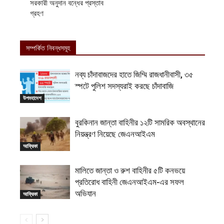
সরকারী অনুদান বন্ধের প্রস্তাব
গ্রহণ
সম্পর্কিত নিবন্ধসমূহ
নব্য চাঁদাবাজদের হাতে জিম্মি রাজধানীবাসী, ৩৫
স্পটে পুলিশ সদস্যরাই করছে চাঁদাবাজি
উপমহাদেশ
বুরকিনান জান্তা বাহিনীর ১২টি সামরিক অবস্থানের
নিয়ন্ত্রণ নিয়েছে জেএনআইএম
আফ্রিকা
মালিতে জান্তা ও রুশ বাহিনীর ৫টি কনভয়ে
প্রতিরোধ বাহিনী জেএনআইএম-এর সফল
অভিযান
আফ্রিকা