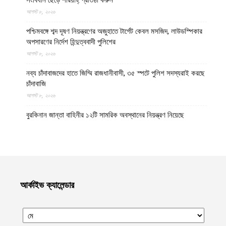
আগস্ট ৮, ২০২৬
পশ্চিমবঙ্গে শব্দ দূষণ নিয়ন্ত্রণের অজুহাতে টার্গেট কেবল মসজিদ, লাউডস্পিকার
অপসারণের নির্দেশ হিন্দুত্ববাদী পুলিশের
আগস্ট ৮, ২০২৬
নব্য চাঁদাবাজদের হাতে জিম্মি রাজধানীবাসী, ৩৫ স্পটে পুলিশ সদস্যরাই করছে
চাঁদাবাজি
আগস্ট ৮, ২০২৬
বুরকিনান জান্তা বাহিনীর ১২টি সামরিক অবস্থানের নিয়ন্ত্রণ নিয়েছে
জেএনআইএম
আগস্ট ৭, ২০২৬
মালিতে জান্তা ও রুশ বাহিনীর ৫টি কনভয়ে প্রতিরোধ বাহিনী জেএনআইএম-
এর সফল অভিযান
আগস্ট ৭, ২০২৬
আর্কাইভ ক্যালেন্ডার
ইমারাতে ইসলামিয়া আফগানিস্তানের উত্তরাঞ্চলের পাঁচ প্রদেশের ৩৫০ পুলিশ
সদস্যের সামরিক প্রশিক্ষণ সম্পন্ন
আগস্ট ৭, ২০২৬