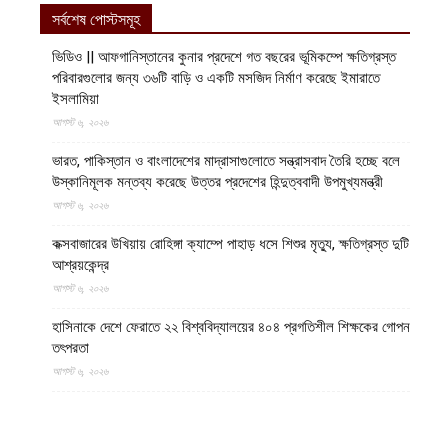
সর্বশেষ পোস্টসমূহ
ভিডিও || আফগানিস্তানের কুনার প্রদেশে গত বছরের ভূমিকম্পে ক্ষতিগ্রস্ত
পরিবারগুলোর জন্য ৩৬টি বাড়ি ও একটি মসজিদ নির্মাণ করেছে ইমারাতে
ইসলামিয়া
আগস্ট ৬, ২০২৬
ভারত, পাকিস্তান ও বাংলাদেশের মাদ্রাসাগুলোতে সন্ত্রাসবাদ তৈরি হচ্ছে বলে
উস্কানিমূলক মন্তব্য করেছে উত্তর প্রদেশের হিন্দুত্ববাদী উপমুখ্যমন্ত্রী
আগস্ট ৬, ২০২৬
কক্সবাজারের উখিয়ায় রোহিঙ্গা ক্যাম্পে পাহাড় ধসে শিশুর মৃত্যু, ক্ষতিগ্রস্ত দুটি
আশ্রয়কেন্দ্র
আগস্ট ৬, ২০২৬
হাসিনাকে দেশে ফেরাতে ২২ বিশ্ববিদ্যালয়ের ৪০৪ প্রগতিশীল শিক্ষকের গোপন
তৎপরতা
আগস্ট ৬, ২০২৬
ভোলায় ৫ম শ্রেণির স্কুলছাত্রীকে সংঘবদ্ধ ধর্ষণের পর সোশ্যাল মাধ্যমে
ভিডিও প্রচার