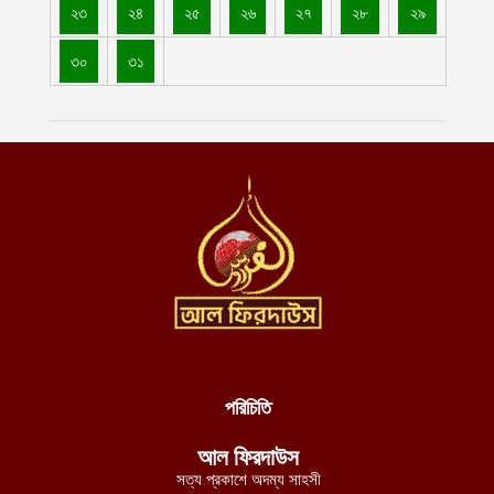
লালমনিরহাটে তিস্তা নদীর পানি বিপৎসীমার ওপরে, ভয়াবহ বন্যার শঙ্কা
২৩
২৪
২৫
২৬
২৭
২৮
২৯
আগস্ট ৫, ২০২৬
৩০
৩১
চীন-পাকিস্তানের নিরাপত্তা বিষয়ক ভিত্তিহীন অভিযোগ প্রত্যাখ্যান করেছে
ইমারাতে ইসলামিয়া
আগস্ট ৫, ২০২৬
আশ-শাবাবের নিয়ন্ত্রণে কেন্দ্রীয় হিরান রাজ্যের ৩ শহর: নিহত মোগাদিশু
বাহিনীর ১৫৮ শত্রু সৈন্য
আগস্ট ৫, ২০২৬
অজ্ঞাত ক্ষেপণাস্ত্রসদৃশ বস্তুর হামলায় লোহিত সাগরে ডুবে গেল ভারতীয়
জাহাজ
আগস্ট ৫, ২০২৬
ঢাকেশ্বরী মন্দিরে সমকামী বিয়ের ঘটনায় জড়িতদের শাস্তি দাবিতে ১২৩০
বিশিষ্ট নাগরিকের বিবৃতি
আগস্ট ৪, ২০২৬
পরিচিতি
ইমারাতে ইসলামিয়ার পারওয়ানে ব্যারাইট খনি উত্তোলনে পাঁচ বছরের চুক্তি,
আল ফিরদাউস
৩০০ জনের কর্মসংস্থানের সুযোগ
সত্য প্রকাশে অদম্য সাহসী
আগস্ট ৪, ২০২৬