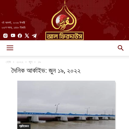
৭ই আগস্ট, ২০২৬ ঈসায়ী
২৩শে সফর, ১৪৪৮ হিজরি
AlFirdaws
হোম
২০২২
জুন
১৯
দৈনিক আর্কাইভ: জুন ১৯, ২০২২
||
আল-
প্রতিবেদন