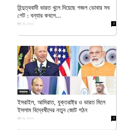
ফিরদাউস
হিন্দুত্ববাদী ভারত খুলে দিয়েছে গজল ডোবার সব
গেট : বন্যার কবলে...
জুন ১৯, ২০২২
2
অন্যান্য
ইসরাইল, আমিরাত, যুক্তরাষ্ট্র ও ভারত মিলে
ইসলাম বিদ্বেষীদের নতুন জোট গঠন
জুন ১৯, ২০২২
2