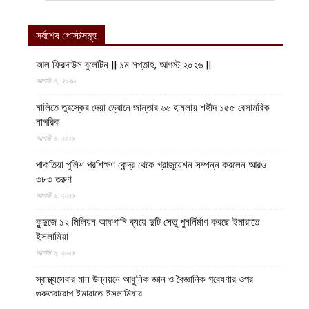
সর্বশেষ পোস্টসমূহ
আল ফিরদাউস বুলেটিন || ১ম সপ্তাহ, আগস্ট ২০২৬ ||
আগস্ট ৭, ২০২৬
মালিতে তুরস্কের দেয়া ড্রোনে জান্তার ৬৬ হামলায় শহীদ ১৫৫ বেসামরিক
নাগরিক
আগস্ট ৬, ২০২৬
পাকতিয়া পুলিশ প্রশিক্ষণ কেন্দ্র থেকে গ্রাজুয়েশন সম্পন্ন করলেন আরও
৩৮৩ তরুণ
আগস্ট ৬, ২০২৬
কুন্দুজে ১২ মিলিয়ন আফগানি ব্যয়ে দুটি সেতু পুনর্নির্মাণ করছে ইমারাতে
ইসলামিয়া
আগস্ট ৬, ২০২৬
স্বাস্থ্যসেবার মান উন্নয়নে আধুনিক জ্ঞান ও বৈজ্ঞানিক গবেষণার ওপর
গুরুত্বারোপ ইমারাতে ইসলামিয়ার