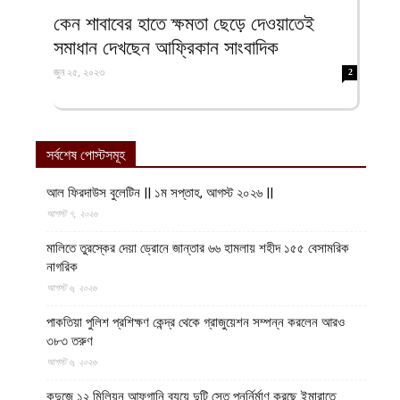
ফিরদাউস
কেন শাবাবের হাতে ক্ষমতা ছেড়ে দেওয়াতেই
সমাধান দেখছেন আফ্রিকান সাংবাদিক
জুন ২৫, ২০২৩
2
সর্বশেষ পোস্টসমূহ
আল ফিরদাউস বুলেটিন || ১ম সপ্তাহ, আগস্ট ২০২৬ ||
আগস্ট ৭, ২০২৬
মালিতে তুরস্কের দেয়া ড্রোনে জান্তার ৬৬ হামলায় শহীদ ১৫৫ বেসামরিক
নাগরিক
আগস্ট ৬, ২০২৬
পাকতিয়া পুলিশ প্রশিক্ষণ কেন্দ্র থেকে গ্রাজুয়েশন সম্পন্ন করলেন আরও
৩৮৩ তরুণ
আগস্ট ৬, ২০২৬
কুন্দুজে ১২ মিলিয়ন আফগানি ব্যয়ে দুটি সেতু পুনর্নির্মাণ করছে ইমারাতে