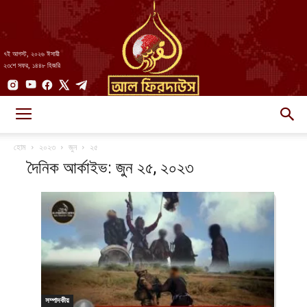
৭ই আগস্ট, ২০২৬ ঈসায়ী
২৩শে সফর, ১৪৪৮ হিজরি
AlFirdaws
হোম
২০২৩
জুন
২৫
দৈনিক আর্কাইভ: জুন ২৫, ২০২৩
||
আল-
সম্পাদকীয়