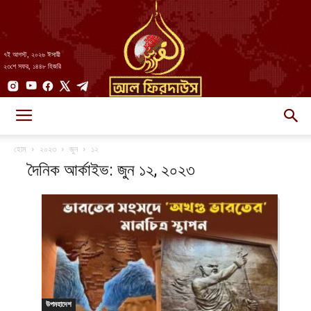
৭ই আগস্ট, ২০২৬ ঈসায়ী
২৩শে সফর, ১৪৪৮ হিজরি
AlFirdaws
হোম
২০২৩
জুন
১২
দৈনিক আর্কাইভ: জুন ১২, ২০২৩
||
আল-
উপমহাদেশ