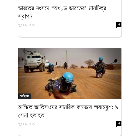
ফিরদাউস
ভারতের সংসদে ‘অখণ্ড ভারতের’ মানচিত্র
স্থাপন
জুন ১২, ২০২৩
0
আফ্রিকা
মালিতে জাতিসংঘের সামরিক কনভয়ে অ্যাম্বুশ: ৯
সেনা হতাহত
জুন ১২, ২০২৩
0