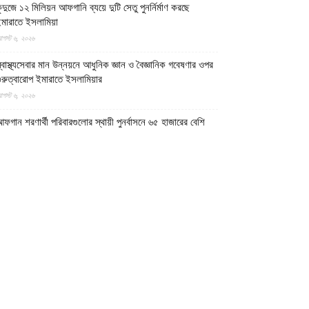
ুন্দুজে ১২ মিলিয়ন আফগানি ব্যয়ে দুটি সেতু পুনর্নির্মাণ করছে
মারাতে ইসলামিয়া
গস্ট ৬, ২০২৬
্বাস্থ্যসেবার মান উন্নয়নে আধুনিক জ্ঞান ও বৈজ্ঞানিক গবেষণার ওপর
ুরুত্বারোপ ইমারাতে ইসলামিয়ার
গস্ট ৬, ২০২৬
ফগান শরণার্থী পরিবারগুলোর স্থায়ী পুনর্বাসনে ৬৫ হাজারের বেশি
বাসিক প্লট বরাদ্দ ইমারাতে ইসলামিয়ার
গস্ট ৬, ২০২৬
িডিও || আফগানিস্তানের কুনার প্রদেশে গত বছরের ভূমিকম্পে
্ষতিগ্রস্ত পরিবারগুলোর জন্য ৩৬টি বাড়ি ও একটি মসজিদ নির্মাণ
রেছে ইমারাতে ইসলামিয়া
গস্ট ৬, ২০২৬
ারত, পাকিস্তান ও বাংলাদেশের মাদ্রাসাগুলোতে সন্ত্রাসবাদ তৈরি
চ্ছে বলে উস্কানিমূলক মন্তব্য করেছে উত্তর প্রদেশের হিন্দুত্ববাদী
পমুখ্যমন্ত্রী
গস্ট ৬, ২০২৬