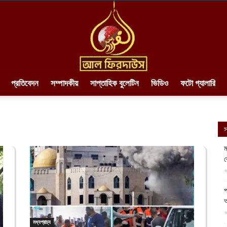
প্রতিবেদন
সম্পাদকীয়
সাপ্তাহিক বুলেটিন
ভিডিও
ফটো গ্যালারি
AlFirdaws
স
ম
ব
||
আ
প
আ
মধ্যপ্রাচ্য