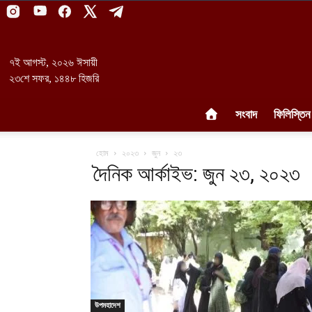
৭ই আগস্ট, ২০২৬ ঈসায়ী
২৩শে সফর, ১৪৪৮ হিজরি
সংবাদ
ফিলিস্তিন
হোম
২০২৩
জুন
২৩
দৈনিক আর্কাইভ: জুন ২৩, ২০২৩
উপমহাদেশ