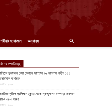
শরীয়ার ছায়াতলে
অন্যান্য
র্বশেষ পোস্টসমূহ
ালিতে তুরস্কের দেয়া ড্রোনে জান্তার ৬৬ হামলায় শহীদ ১৫৫
েসামরিক নাগরিক
গস্ট ৬, ২০২৬
াকতিয়া পুলিশ প্রশিক্ষণ কেন্দ্র থেকে গ্রাজুয়েশন সম্পন্ন করলেন
আরও ৩৮৩ তরুণ
গস্ট ৬, ২০২৬