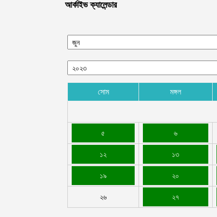
আর্কাইভ ক্যালেন্ডার
সোম
মঙ্গল
৫
৬
১২
১৩
১৯
২০
২৬
২৭