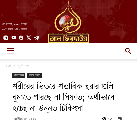
৭ই আগস্ট, ২০২৬ ঈসায়ী
২৩শে সফর, ১৪৪৮ হিজরি
AlFirdaws
হোম
প্রতিবেদন
প্রতিবেদন
সকল সংবাদ
শরীরের ভিতরে শতাধিক ছরার গুলি
||
ঘুমাতে পারছে না সিফাত; অর্থাভাবে
হচ্ছে না উন্নত চিকিৎসা
আল-
46
অক্টোবর ১৮, ২০২৪
0