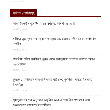
সর্বশেষ পোস্টসমূহ
আল ফিরদাউস বুলেটিন || ১ম সপ্তাহ, আগস্ট ২০২৬ ||
আগস্ট ৭, ২০২৬
মালিতে তুরস্কের দেয়া ড্রোনে জান্তার ৬৬ হামলায় শহীদ ১৫৫ বেসামরিক
নাগরিক
আগস্ট ৬, ২০২৬
পাকতিয়া পুলিশ প্রশিক্ষণ কেন্দ্র থেকে গ্রাজুয়েশন সম্পন্ন করলেন আরও
৩৮৩ তরুণ
আগস্ট ৬, ২০২৬
কুন্দুজে ১২ মিলিয়ন আফগানি ব্যয়ে দুটি সেতু পুনর্নির্মাণ করছে ইমারাতে
ইসলামিয়া
আগস্ট ৬, ২০২৬
স্বাস্থ্যসেবার মান উন্নয়নে আধুনিক জ্ঞান ও বৈজ্ঞানিক গবেষণার ওপর
গুরুত্বারোপ ইমারাতে ইসলামিয়ার