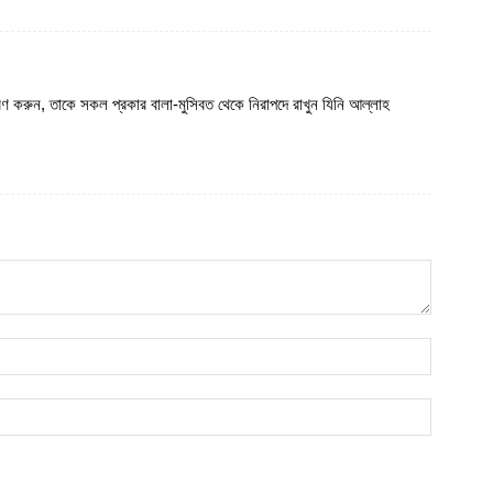
অ
ভ
আ
ণ করুন, তাকে সকল প্রকার বালা-মুসিবত থেকে নিরাপদে রাখুন যিনি আল্লাহ
ঢ
১
আ