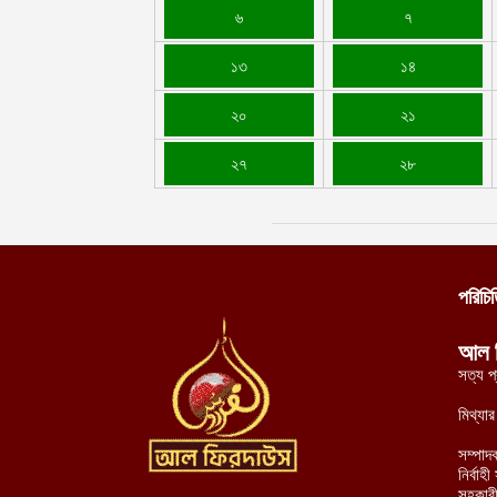
৬
৭
১৩
১৪
২০
২১
২৭
২৮
পরিচি
আল 
সত্য প
মিথ্যা
সম্পাদ
নির্বা
সহকারী