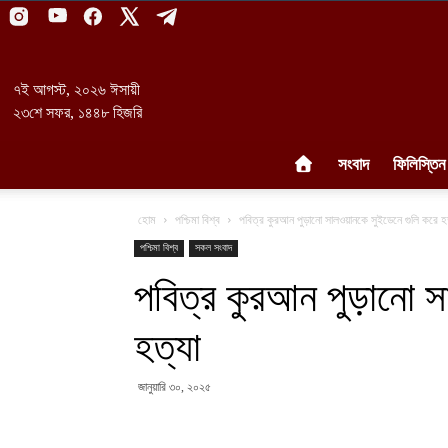
৭ই আগস্ট, ২০২৬ ঈসায়ী
২৩শে সফর, ১৪৪৮ হিজরি
সংবাদ
ফিলিস্তিন
হোম
পশ্চিমা বিশ্ব
পবিত্র কুরআন পুড়ানো সালওয়ানকে সুইডেনে গুলি করে হ
পশ্চিমা বিশ্ব
সকল সংবাদ
পবিত্র কুরআন পুড়ানো স
হত্যা
জানুয়ারি ৩০, ২০২৫