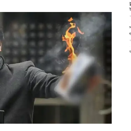
ক
আল-
ই
আ
স
গ
আ
ফিরদাউস
আ
আ
আ
ভ
ক
ক
আ
ভ
হ
উ
আ