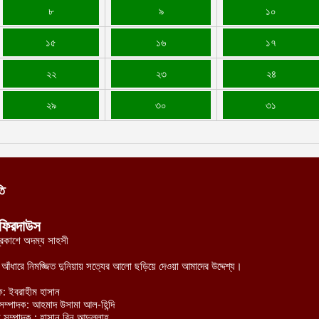
৮
৯
১০
১৫
১৬
১৭
২২
২৩
২৪
২৯
৩০
৩১
তি
ফিরদাউস
্রকাশে অদম্য সাহসী
র আঁধারে নিমজ্জিত দুনিয়ায় সত্যের আলো ছড়িয়ে দেওয়া আমাদের উদ্দেশ্য।
ক: ইবরাহীম হাসান
হী সম্পাদক: আহমাদ উসামা আল-হিন্দি
 সম্পাদক : হাসান বিন আব্দুল্লাহ