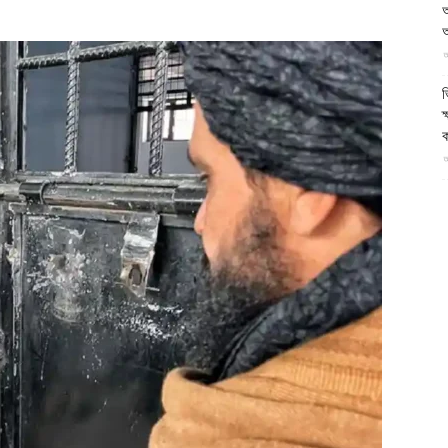
আ
আল-
আ
আ
ভ
ক
ক
ফিরদাউস
আ
ভ
হ
উ
আ
ক
ক
আ
হ
শ
আ