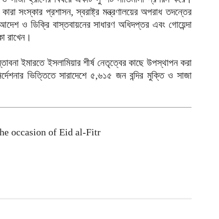
আ
ারা সংস্কার প্রশাসন, স্বরাষ্ট্র মন্ত্রণালয়ের অপরাধ তদন্তের
আদেশ ও ডিক্রি বাস্তবায়নের সাধারণ অধিদপ্তর এবং গোয়েন্দা
ল
িকা রাখেন।
শ
আ
রস্তাবনা ইমারতে ইসলামিয়ার শীর্ষ নেতৃত্বের কাছে উপস্থাপন করা
চ
দেশনার ভিত্তিতে সারাদেশে ৫,৬১৫ জন বন্দির মুক্তি ও সাজা
ক
আ
আ
ম
আ
he occasion of Eid al-Fitr
অ
ভ
আ
ঢ
১
আ