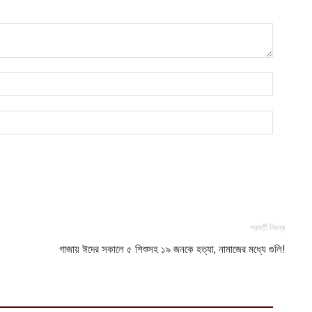
ই
চ
আ
জ
হ
আ
পরবর্তী নিবন্ধ
গাজায় ঈদের সকালে ৫ শিশুসহ ১৯ জনকে হত্যা, নামাজের মধ্যে গুলি!