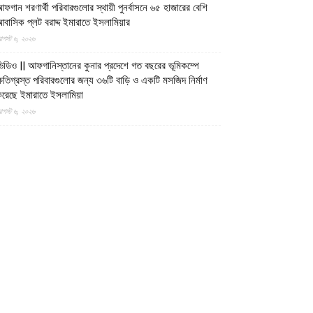
ফগান শরণার্থী পরিবারগুলোর স্থায়ী পুনর্বাসনে ৬৫ হাজারের বেশি
বাসিক প্লট বরাদ্দ ইমারাতে ইসলামিয়ার
গস্ট ৬, ২০২৬
িডিও || আফগানিস্তানের কুনার প্রদেশে গত বছরের ভূমিকম্পে
্ষতিগ্রস্ত পরিবারগুলোর জন্য ৩৬টি বাড়ি ও একটি মসজিদ নির্মাণ
রেছে ইমারাতে ইসলামিয়া
গস্ট ৬, ২০২৬
ারত, পাকিস্তান ও বাংলাদেশের মাদ্রাসাগুলোতে সন্ত্রাসবাদ তৈরি
চ্ছে বলে উস্কানিমূলক মন্তব্য করেছে উত্তর প্রদেশের হিন্দুত্ববাদী
পমুখ্যমন্ত্রী
গস্ট ৬, ২০২৬
ক্সবাজারের উখিয়ায় রোহিঙ্গা ক্যাম্পে পাহাড় ধসে শিশুর মৃত্যু,
্ষতিগ্রস্ত দুটি আশ্রয়কেন্দ্র
গস্ট ৬, ২০২৬
াসিনাকে দেশে ফেরাতে ২২ বিশ্ববিদ্যালয়ের ৪০৪ প্রগতিশীল
িক্ষকের গোপন তৎপরতা
গস্ট ৬, ২০২৬