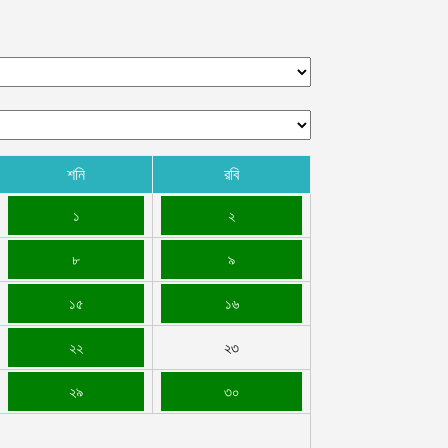
শনি
রবি
১
২
৮
৯
১৫
১৬
২২
২৩
২৯
৩০