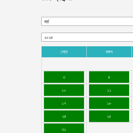
সোম
মঙ্গল
৩
৪
১০
১১
১৭
১৮
২৪
২৫
৩১