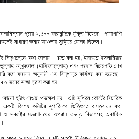
ভ
ম
আ
প
ানিস্তান প্রায় ২,৫০০ কারাবন্দিকে মুক্তি দিয়েছে। পাশাপাশি
য
 সকলেই সাধারণ ক্ষমার আওতায় মুক্তির যোগ্য ছিলেন।
আ
ে এই সিদ্ধান্তের কথা জানায়। এতে বলা হয়, ইমারতে ইসলামিয়ার
দ
প
াতুল্লাহ আখুন্দজাদা (হাফিজাহুল্লাহ) এবং প্রধান বিচারপতি শেখ
আ
 জারি করা ফরমান অনুযায়ী এই সিদ্ধান্ত কার্যকর করা হয়েছে।
,১৫২ জনের সাজা হ্রাস করা হয়।
দ
্ত কোনো হঠাৎ নেওয়া পদক্ষেপ নয়। এটি সুপ্রিম কোর্টের বিচারিক
আ
িত একটি বিশেষ কমিটির সুপারিশের ভিত্তিতে বাস্তবায়ন করা
ড
া ও স্বরাষ্ট্র মন্ত্রণালয়ের অপরাধ তদন্ত বিভাগসহ একাধিক
র
েন।
আ
ন
ি ও সাজা হ্রাসের বিষয়ে একটি সুস্পষ্ট নীতিমালা প্রণয়ন করে।