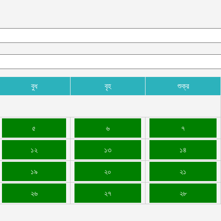
বুধ
বৃহ
শুক্র
৫
৬
৭
১২
১৩
১৪
১৯
২০
২১
২৬
২৭
২৮