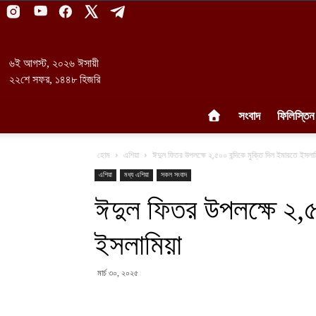
৬ই আগস্ট, ২০২৬ ঈসায়ী
২২শে সফর, ১৪৪৮ হিজরি
সংবাদ
ফিলিস্তিন
হোম
এশিয়া
ঈদুল ফিতর উপলক্ষে ২,৫০০ বন্দিকে মুক্তি দিল ইমারতে ইসলাম
এশিয়া
মধ্য এশিয়া
সকল সংবাদ
ঈদুল ফিতর উপলক্ষে ২,৫০
ইসলামিয়া
মার্চ ৩০, ২০২৫