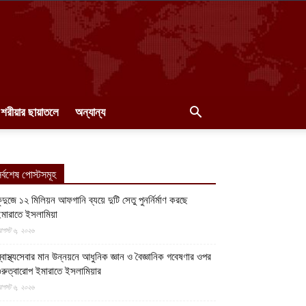
শরীয়ার ছায়াতলে
অন্যান্য
র্বশেষ পোস্টসমূহ
ুন্দুজে ১২ মিলিয়ন আফগানি ব্যয়ে দুটি সেতু পুনর্নির্মাণ করছে
মারাতে ইসলামিয়া
গস্ট ৬, ২০২৬
্বাস্থ্যসেবার মান উন্নয়নে আধুনিক জ্ঞান ও বৈজ্ঞানিক গবেষণার ওপর
ুরুত্বারোপ ইমারাতে ইসলামিয়ার
গস্ট ৬, ২০২৬