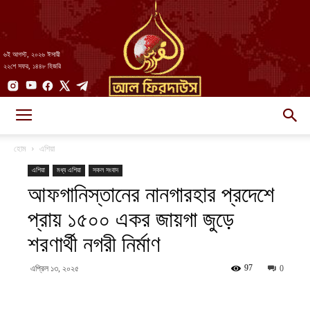
৬ই আগস্ট, ২০২৬ ঈসায়ী
২২শে সফর, ১৪৪৮ হিজরি
AlFirdaws
হোম
এশিয়া
এশিয়া
মধ্য এশিয়া
সকল সংবাদ
আফগানিস্তানের নানগারহার প্রদেশে
||
প্রায় ১৫০০ একর জায়গা জুড়ে
শরণার্থী নগরী নির্মাণ
আল-
97
এপ্রিল ১৩, ২০২৫
0