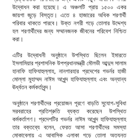
উদ্বোধন করা হয়েছে। এ অঞ্চলটি প্রায় ১৫০০ একর
জায়গা জুড়ে বিস্তৃত। এতে ৪ হাজারের অধিক শরণার্থী
পরিবার থাকতে পারবে। উক্ত নগরী গড়ে তোলার উদ্দেশ্য
হল শরণার্থীদের জন্য সম্মানজনক জীবনের পরিবেশ নিশ্চিত
করা।
এটির উদ্বোধনী অনুষ্ঠানে উপস্থিত ছিলেন ইমারতে
ইসলামিয়ার প্রশাসনিক উপপ্রধানমন্ত্রী মৌলভী আব্দুস সালাম
হানাফি হাফিযাহুল্লাহ, নানগারহার প্রদেশের গভর্নর হাজী
মোল্লা মুহাম্মদ নাঈম আখুন্দ হাফিযাহুল্লাহ এবং অন্যান্য
ঊর্ধ্বতন কর্মকর্তাবৃন্দ।
অনুষ্ঠানে শরণার্থীদের প্রয়োজন পূরণে বাড়তি সুযোগ-সুবিধা
সরবরাহের প্রতিশ্রুতি ব্যক্ত করেছেন উপস্থিত
কর্মকর্তাগণ। প্রদেশটির গভর্নর নাঈম আখুন্দ হাফিযাহুল্লাহ
তার বক্তব্যে বলেন, ফেরত আসা শরণার্থীদের সমস্যা
মোকাবেলায় এ আবাসিক এলাকা গড়ে তোলা অত্যন্ত