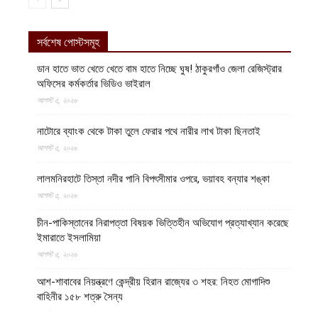
সর্বশেষ পোস্টসমূহ
ডান হাতে ভাত খেতে খেতে বাম হাতে নিচ্ছে ঘুষ! ঠাকুরগাঁও জেলা রেজিস্ট্রার
অফিসের কর্মকর্তার ভিডিও ভাইরাল
আগস্ট ৫, ২০২৬
নাটোরে ব্যাংক থেকে টাকা তুলে ফেরার পথে নারীর লাখ টাকা ছিনতাই
আগস্ট ৫, ২০২৬
লালমনিরহাটে তিস্তা নদীর পানি বিপৎসীমার ওপরে, ভয়াবহ বন্যার শঙ্কা
আগস্ট ৫, ২০২৬
চীন-পাকিস্তানের নিরাপত্তা বিষয়ক ভিত্তিহীন অভিযোগ প্রত্যাখ্যান করেছে
ইমারাতে ইসলামিয়া
আগস্ট ৫, ২০২৬
আশ-শাবাবের নিয়ন্ত্রণে কেন্দ্রীয় হিরান রাজ্যের ৩ শহর: নিহত মোগাদিশু
বাহিনীর ১৫৮ শত্রু সৈন্য
আগস্ট ৫, ২০২৬