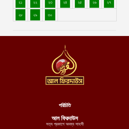
২১
২২
২৩
২৪
২৫
২৬
২৭
নিয়ে ধর্ষণ
আগস্ট ৪, ২০২৬
২৮
২৯
৩০
বাগেরহাটে এক পরিবারের তিনজনের গলিত লাশ উদ্ধার
আগস্ট ৪, ২০২৬
আরো ১১টি ট্যাংক সম্পূর্ণরূপে মেরামত ও ব্যবহার উপযোগী করেছে ইমারাতে
ইসলামিয়া জাতীয় প্রতিরক্ষা মন্ত্রণালয়
আগস্ট ৪, ২০২৬
স্বাস্থ্যসেবার মানোন্নয়ন ও স্বনির্ভরতা অর্জনে পাঁচ বছর মেয়াদি সমন্বিত
পরিকল্পনা গ্রহণ করছে ইমারাতে ইসলামিয়া
আগস্ট ৪, ২০২৬
পশ্চিম তীরে অবৈধ ইহুদী বসতি স্থাপনকারীদের হামলায় সরাসরি মদদ দিচ্ছে
সন্ত্রাসী ইসরায়েল
আগস্ট ৪, ২০২৬
পরিচিতি
ভিডিও || ১১টি চীনা ও রুশ নির্মিত সাঁজোয়া ট্যাংক সম্পূর্ণ মেরামত করে
আল ফিরদাউস
পুনরায় ব্যবহার উপযোগী করেছে ইমারাতে ইসলামিয়ার জাতীয় প্রতিরক্ষা
সত্য প্রকাশে অদম্য সাহসী
মন্ত্রণালয়