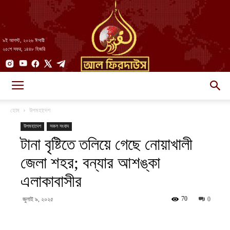
৯ই আগস্ট, ২০২৬ ঈসায়ী
২৫শে সফর, ১৪৪৮ হিজরি
AlFirdaws
হোম
উপমহাদেশ
উপমহাদেশ
সকল সংবাদ
টানা বৃষ্টিতে তলিয়ে গেছে নোয়াখালী
||
জেলা শহর; বন্যার আশঙ্কা
এলাকাবাসীর
আল-
70
জুলাই ৯, ২০২৫
0