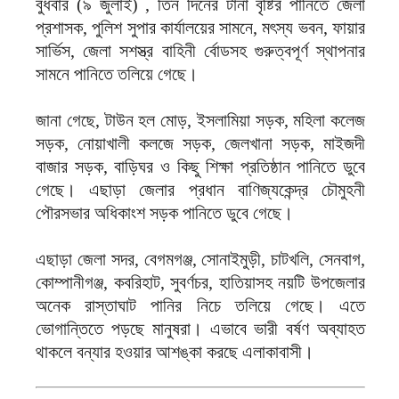
বুধবার (৯ জুলাই) , তিন দিনের টানা বৃষ্টির পানিতে জেলা
প্রশাসক, পুলিশ সুপার কার্যালয়ের সামনে, মৎস্য ভবন, ফায়ার
সার্ভিস, জেলা সশস্ত্র বাহিনী র্বোডসহ গুরুত্বপূর্ণ স্থাপনার
সামনে পানিতে তলিয়ে গেছে।
জানা গেছে, টাউন হল মোড়, ইসলামিয়া সড়ক, মহিলা কলেজ
সড়ক, নোয়াখালী কলজে সড়ক, জেলখানা সড়ক, মাইজদী
বাজার সড়ক, বাড়িঘর ও কিছু শিক্ষা প্রতিষ্ঠান পানিতে ডুবে
গেছে। এছাড়া জেলার প্রধান বাণিজ্যকেন্দ্র চৌমুহনী
পৌরসভার অধিকাংশ সড়ক পানিতে ডুবে গেছে।
এছাড়া জেলা সদর, বেগমগঞ্জ, সোনাইমুড়ী, চাটখলি, সেনবাগ,
কোম্পানীগঞ্জ, কবরিহাট, সুবর্ণচর, হাতিয়াসহ নয়টি উপজেলার
অনেক রাস্তাঘাট পানির নিচে তলিয়ে গেছে। এতে
ভোগান্তিতে পড়ছে মানুষরা। এভাবে ভারী বর্ষণ অব্যাহত
থাকলে বন্যার হওয়ার আশঙ্কা করছে এলাকাবাসী।