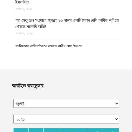
ইসলামিয়া
আগস্ট ৮, ২০২৬
পদ্মা সেতু রেল সংযোগে প্রকল্পে ১৩ হাজার কোটি টাকার বেশি আর্থিক অনিয়ম
পেয়েছে সরকারি অডিট
আগস্ট ৮, ২০২৬
গাজীপুরের কালিয়াকৈরে অজ্ঞাত নারীর লাশ উদ্ধার
আগস্ট ৮, ২০২৬
উত্তর প্রদেশের মথুরায় ঐতিহাসিক শাহী ঈদগাহ মসজিদের স্থলে আবারও
কৃষ্ণ মন্দির নির্মাণের দাবি, মসজিদের জন্য বিকল্প জমির প্রস্তাব
আগস্ট ৮, ২০২৬
আর্কাইভ ক্যালেন্ডার
হেলমান্দে বিপুল পরিমাণ অবৈধ অস্ত্র ও সামরিক সরঞ্জাম জব্দ করেছে ইমারাতে
ইসলামিয়ার নিরাপত্তা বাহিনী
আগস্ট ৮, ২০২৬
নোয়াখালীর কবিরহাটে নিখোঁজের এক দিন পর যুবদলনেতার লাশ উদ্ধার
আগস্ট ৮, ২০২৬