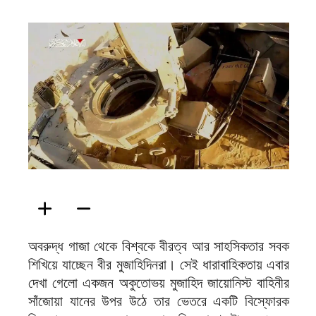
ফিরদাউস
অবরুদ্ধ গাজা থেকে বিশ্বকে বীরত্ব আর সাহসিকতার সবক
শিখিয়ে যাচ্ছেন বীর মুজাহিদিনরা। সেই ধারাবাহিকতায় এবার
দেখা গেলো একজন অকুতোভয় মুজাহিদ জায়োনিস্ট বাহিনীর
সাঁজোয়া যানের উপর উঠে তার ভেতরে একটি বিস্ফোরক