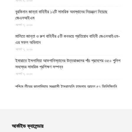
আগস্ট ৮, ২০২৬
বুরকিনান জান্তা বাহিনীর ১২টি সামরিক অবস্থানের নিয়ন্ত্রণ নিয়েছে
জেএনআইএম
আগস্ট ৭, ২০২৬
মালিতে জান্তা ও রুশ বাহিনীর ৫টি কনভয়ে প্রতিরোধ বাহিনী জেএনআইএম-
এর সফল অভিযান
আগস্ট ৭, ২০২৬
ইমারাতে ইসলামিয়া আফগানিস্তানের উত্তরাঞ্চলের পাঁচ প্রদেশের ৩৫০ পুলিশ
সদস্যের সামরিক প্রশিক্ষণ সম্পন্ন
আগস্ট ৭, ২০২৬
পশ্চিম তীরের কালান্দিয়ায় সন্ত্রাসী ইসরায়েলি হামলায় আহত ৫১ ফিলিস্তিনি
আগস্ট ৭, ২০২৬
নেত্রকোণায় ভাড়া বাসা থেকে যুবকের রক্তাক্ত লাশ উদ্ধার
আগস্ট ৭, ২০২৬
আর্কাইভ ক্যালেন্ডার
বগুড়ায় ছিনতাই দেখে ফেলায় শিশুকে হত্যা, ধানক্ষেতে মিললো মাটিচাপা লাশ