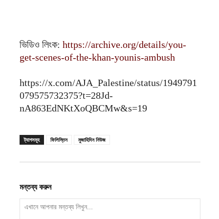
ভিডিও লিংক:
https://archive.org/details/you-
get-scenes-of-the-khan-younis-ambush
https://x.com/AJA_Palestine/status/1949791
079575732375?t=28Jd-
nA863EdNKtXoQBCMw&s=19
ট্যাগসমূহ
ফিলিস্তিন
মুজাহিদিন নিউজ
মন্তব্য করুন