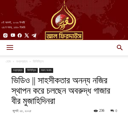
৮ই আগস্ট, ২০২৬ ঈসায়ী
২৪শে সফর, ১৪৪৮ হিজরি
AlFirdaws
হোম
মধ্যপ্রাচ্য
ফিলিস্তিন
মধ্যপ্রাচ্য
ফিলিস্তিন
সকল সংবাদ
ভিডিও || সাহসীকতার অনন্য নজির
||
স্থাপন করে চলছেন অবরুদ্ধ গাজার
বীর মুজাহিদিনরা
আল-
236
জুলাই ২৮, ২০২৫
0