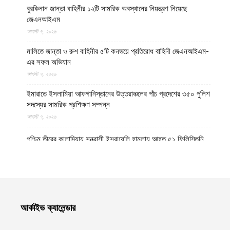
বুরকিনান জান্তা বাহিনীর ১২টি সামরিক অবস্থানের নিয়ন্ত্রণ নিয়েছে
জেএনআইএম
আগস্ট ৭, ২০২৬
মালিতে জান্তা ও রুশ বাহিনীর ৫টি কনভয়ে প্রতিরোধ বাহিনী জেএনআইএম-
এর সফল অভিযান
আগস্ট ৭, ২০২৬
ইমারাতে ইসলামিয়া আফগানিস্তানের উত্তরাঞ্চলের পাঁচ প্রদেশের ৩৫০ পুলিশ
সদস্যের সামরিক প্রশিক্ষণ সম্পন্ন
আগস্ট ৭, ২০২৬
পশ্চিম তীরের কালান্দিয়ায় সন্ত্রাসী ইসরায়েলি হামলায় আহত ৫১ ফিলিস্তিনি
আগস্ট ৭, ২০২৬
নেত্রকোণায় ভাড়া বাসা থেকে যুবকের রক্তাক্ত লাশ উদ্ধার
আগস্ট ৭, ২০২৬
আর্কাইভ ক্যালেন্ডার
বগুড়ায় ছিনতাই দেখে ফেলায় শিশুকে হত্যা, ধানক্ষেতে মিললো মাটিচাপা লাশ
আগস্ট ৭, ২০২৬