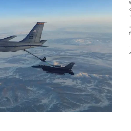
ই
আল-
৩
আ
প
ফ
আ
ফিরদাউস
ন
আ
ব
ম
আ
ক
প
দ
আ
ব