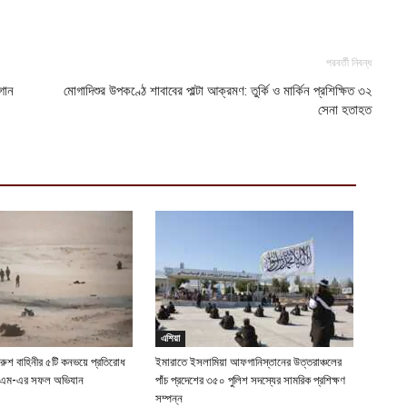
ক
ক
পরবর্তী নিবন্ধ
আ
গান
মোগাদিশুর উপকণ্ঠে শাবাবের পাল্টা আক্রমণ: তুর্কি ও মার্কিন প্রশিক্ষিত ৩২
হ
সেনা হতাহত
শ
আ
এশিয়া
 রুশ বাহিনীর ৫টি কনভয়ে প্রতিরোধ
ইমারাতে ইসলামিয়া আফগানিস্তানের উত্তরাঞ্চলের
ইএম-এর সফল অভিযান
পাঁচ প্রদেশের ৩৫০ পুলিশ সদস্যের সামরিক প্রশিক্ষণ
সম্পন্ন