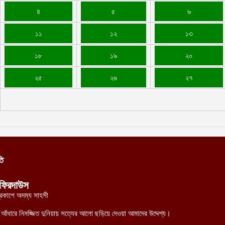
৪
৫
৬
১১
১২
১৩
১৮
১৯
২০
২৫
২৬
২৭
তি
ফিরদাউস
্রকাশে অদম্য সাহসী
র আঁধারে নিমজ্জিত দুনিয়ায় সত্যের আলো ছড়িয়ে দেওয়া আমাদের উদ্দেশ্য।