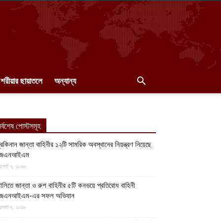
শরীয়ার ছায়াতলে
অন্যান্য
র্বশেষ পোস্টসমূহ
ুরকিনান জান্তা বাহিনীর ১২টি সামরিক অবস্থানের নিয়ন্ত্রণ নিয়েছে
জেএনআইএম
গস্ট ৭, ২০২৬
ালিতে জান্তা ও রুশ বাহিনীর ৫টি কনভয়ে প্রতিরোধ বাহিনী
জেএনআইএম-এর সফল অভিযান
গস্ট ৭, ২০২৬