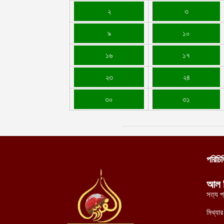
২
৩
৯
১০
১৬
১৭
২৩
২৪
৩০
৩১
পরিচি
আল 
সত্য প
মিথ্যা