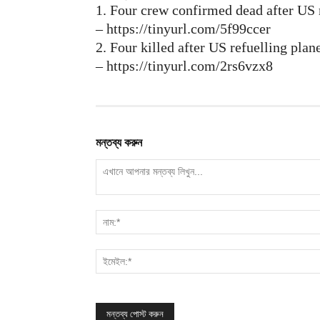
1. Four crew confirmed dead after US m
– https://tinyurl.com/5f99ccer
2. Four killed after US refuelling plan
– https://tinyurl.com/2rs6vzx8
মন্তব্য করুন