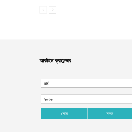
আর্কাইভ ক্যালেন্ডার
সোম
মঙ্গল