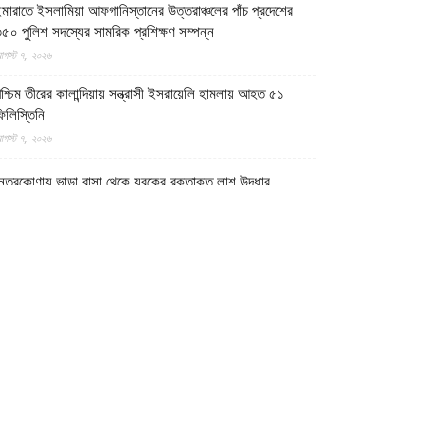
মারাতে ইসলামিয়া আফগানিস্তানের উত্তরাঞ্চলের পাঁচ প্রদেশের
৫০ পুলিশ সদস্যের সামরিক প্রশিক্ষণ সম্পন্ন
গস্ট ৭, ২০২৬
শ্চিম তীরের কালান্দিয়ায় সন্ত্রাসী ইসরায়েলি হামলায় আহত ৫১
িলিস্তিনি
গস্ট ৭, ২০২৬
েত্রকোণায় ভাড়া বাসা থেকে যুবকের রক্তাক্ত লাশ উদ্ধার
গস্ট ৭, ২০২৬
গুড়ায় ছিনতাই দেখে ফেলায় শিশুকে হত্যা, ধানক্ষেতে মিললো
াটিচাপা লাশ
গস্ট ৭, ২০২৬
ুমিল্লায় তনু হত্যা মামলায় দীর্ঘ দশ বছর পর ডিএনএ বিশ্লেষণে
াঁচজনের শুক্রাণুর অস্তিত্ব মিলেছে, মৃত্যুর আগে খুনিদের ফাঁসি
েখতে চান তনুর মা
গস্ট ৭, ২০২৬
গুড়া ও সিলেটে দুই ঘণ্টার ব্যবধানে সড়ক দুর্ঘটনায় শিশুসহ নিহত