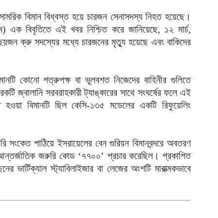
আ
কিন সামরিক বিমান বিধ্বস্ত হয়ে চারজন সেনাসদস্য নিহত হয়েছে।
েন্টকম) এক বিবৃতিতে এই খবর নিশ্চিত করে জানিয়েছে, ১২ মার্চ,
আ
 ছয়জন ক্রু সদস্যের মধ্যে চারজনের মৃত্যু হয়েছে এবং বাকিদের
ই
আ
য
িমানটি কোনো শত্রুপক্ষ বা ভুলবশত নিজেদের বাহিনীর গুলিতে
টি জ্বালানি সরবরাহকারী ট্যাঙ্কারের সাথে সংঘর্ষের ফলে এই
আ
বস্ত হওয়া বিমানটি ছিল কেসি-১৩৫ মডেলের একটি রিফুয়েলিং
আ
আ
রি সংকেত পাঠিয়ে ইসরায়েলের বেন গুরিয়ন বিমানবন্দরে অবতরণ
ম
টি আন্তর্জাতিক জরুরি কোড ‘৭৭০০’ প্রচার করেছিল। প্রকাশিত
ব
নের ভার্টিক্যাল স্ট্যাবিলাইজার বা লেজের অংশটি মারাত্মকভাবে
আ
প
আ