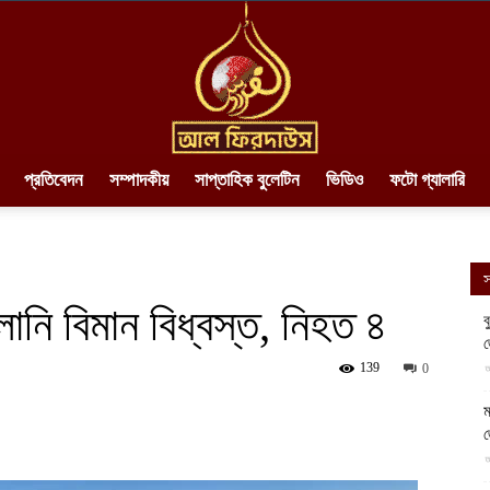
প্রতিবেদন
সম্পাদকীয়
সাপ্তাহিক বুলেটিন
ভিডিও
ফটো গ্যালারি
AlFirdaws
স
ালানি বিমান বিধ্বস্ত, নিহত ৪
ব
||
139
আ
0
ম
আ