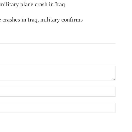
ilitary plane crash in Iraq
ক
ই
আ
e crashes in Iraq, military confirms
স
গ
আ
আ
আ
আ
ভ
ক
ক
আ
ভ
হ
উ
আ