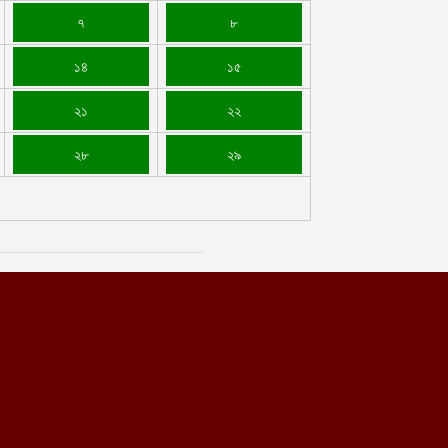
৭
৮
১৪
১৫
২১
২২
২৮
২৯