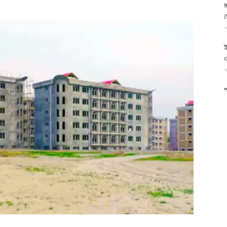
ম
আল-
আ
ই
৩
আ
ফিরদাউস
প
ফ
আ
ন
আ
ব
ম
আ
ক
প