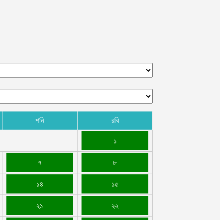
শনি
রবি
১
৭
৮
১৪
১৫
২১
২২