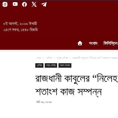
৮ই আগস্ট, ২০২৬ ঈসায়ী
২৪শে সফর, ১৪৪৮ হিজরি
সংবাদ
ফিলিস্তিন
হোম
এশিয়া
মধ্য এশিয়া
রাজধানী কাবুলের “নিলেহ বাগ” আবাসন প্রকল্প
এশিয়া
মধ্য এশিয়া
সকল সংবাদ
রাজধানী কাবুলের “নিলে
শতাংশ কাজ সম্পন্ন
মার্চ ২৬, ২০২৬