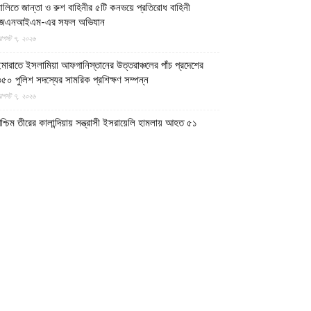
ালিতে জান্তা ও রুশ বাহিনীর ৫টি কনভয়ে প্রতিরোধ বাহিনী
জেএনআইএম-এর সফল অভিযান
গস্ট ৭, ২০২৬
মারাতে ইসলামিয়া আফগানিস্তানের উত্তরাঞ্চলের পাঁচ প্রদেশের
৫০ পুলিশ সদস্যের সামরিক প্রশিক্ষণ সম্পন্ন
গস্ট ৭, ২০২৬
শ্চিম তীরের কালান্দিয়ায় সন্ত্রাসী ইসরায়েলি হামলায় আহত ৫১
িলিস্তিনি
গস্ট ৭, ২০২৬
েত্রকোণায় ভাড়া বাসা থেকে যুবকের রক্তাক্ত লাশ উদ্ধার
গস্ট ৭, ২০২৬
গুড়ায় ছিনতাই দেখে ফেলায় শিশুকে হত্যা, ধানক্ষেতে মিললো
াটিচাপা লাশ
গস্ট ৭, ২০২৬
ুমিল্লায় তনু হত্যা মামলায় দীর্ঘ দশ বছর পর ডিএনএ বিশ্লেষণে
াঁচজনের শুক্রাণুর অস্তিত্ব মিলেছে, মৃত্যুর আগে খুনিদের ফাঁসি