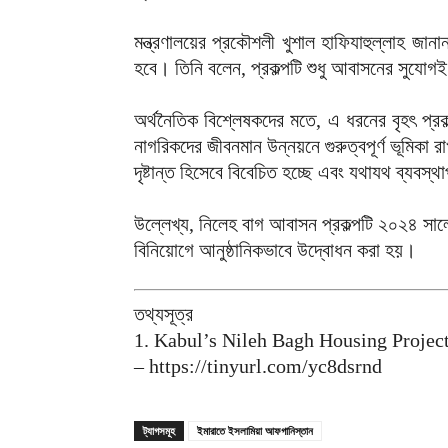
মন্ত্রণালয়ের প্রকৌশলী খুশাল হাফিযাহুল্লাহ জান
হবে। তিনি বলেন, প্রকল্পটি শুধু আবাসনের সুযোগই সৃ
অর্থনৈতিক বিশ্লেষকদের মতে, এ ধরনের বৃহৎ প্রকল্প
নাগরিকদের জীবনমান উন্নয়নে গুরুত্বপূর্ণ ভূমিকা
দৃষ্টান্ত হিসেবে বিবেচিত হচ্ছে এবং যথাযথ ব্যব
উল্লেখ্য, নিলেহ বাগ আবাসন প্রকল্পটি ২০২৪ সাল
বিনিয়োগে আনুষ্ঠানিকভাবে উদ্বোধন করা হয়।
তথ্যসূত্র
1. Kabul’s Nileh Bagh Housing Proje
– https://tinyurl.com/yc8dsrnd
ট্যাগসমূহ
ইমারাতে ইসলামিয়া আফগানিস্তান