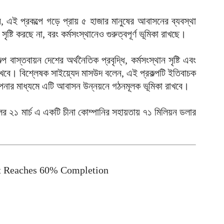
প
ান, এই প্রকল্পে গড়ে প্রায় ৫ হাজার মানুষের আবাসনের ব্যবস্থা
আ
ষ্টি করছে না, বরং কর্মসংস্থানেও গুরুত্বপূর্ণ ভূমিকা রাখছে।
ক
 বাস্তবায়ন দেশের অর্থনৈতিক প্রবৃদ্ধি, কর্মসংস্থান সৃষ্টি এবং
ই
 রাখবে। বিশ্লেষক সাইয়্যেদ মাসউদ বলেন, এই প্রকল্পটি ইতিবাচক
আ
স্থাপনার মাধ্যমে এটি আবাসন উন্নয়নে গঠনমূলক ভূমিকা রাখবে।
স
গ
ের ২১ মার্চ এ একটি চীনা কোম্পানির সহায়তায় ৭১ মিলিয়ন ডলার
আ
আ
আ
আ
ct Reaches 60% Completion
ভ
ক
ক
আ