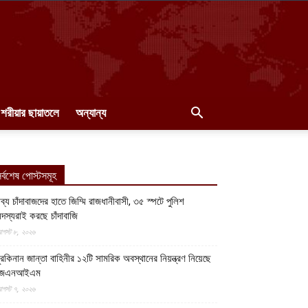
শরীয়ার ছায়াতলে
অন্যান্য
র্বশেষ পোস্টসমূহ
ব্য চাঁদাবাজদের হাতে জিম্মি রাজধানীবাসী, ৩৫ স্পটে পুলিশ
দস্যরাই করছে চাঁদাবাজি
গস্ট ৮, ২০২৬
ুরকিনান জান্তা বাহিনীর ১২টি সামরিক অবস্থানের নিয়ন্ত্রণ নিয়েছে
জেএনআইএম
গস্ট ৭, ২০২৬