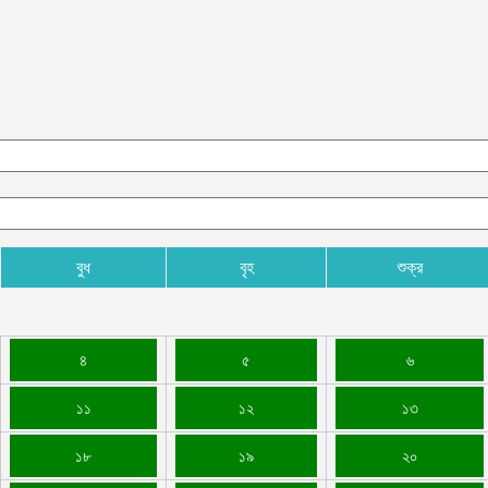
বুধ
বৃহ
শুক্র
৪
৫
৬
১১
১২
১৩
১৮
১৯
২০