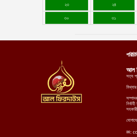
২৩
২৪
৩০
৩১
পরিচি
আল 
সত্য প
মিথ্যা
সম্পাদ
নির্বা
সহকারী
যোগায
✉:
c