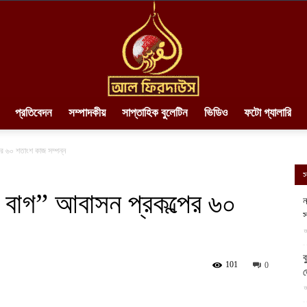
প্রতিবেদন
সম্পাদকীয়
সাপ্তাহিক বুলেটিন
ভিডিও
ফটো গ্যালারি
AlFirdaws
ের ৬০ শতাংশ কাজ সম্পন্ন
স
হ বাগ” আবাসন প্রকল্পের ৬০
ন
স
||
আ
ব
101
0
আ