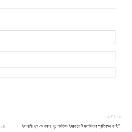
ভ
হ
উ
আ
ক
ক
আ
পরবর্তী নিবন্ধ
 ১৮৫
ইসলামী ভূখণ্ড রক্ষায় দৃঢ় প্রতিজ্ঞ ইমারাতে ইসলামিয়ার প্রতিরক্ষা বাহিনী