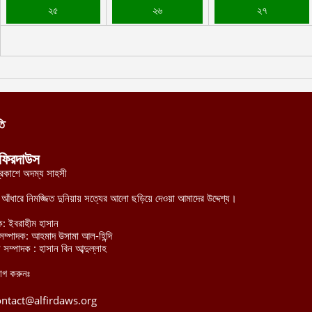
২৫
২৬
২৭
তি
ফিরদাউস
্রকাশে অদম্য সাহসী
র আঁধারে নিমজ্জিত দুনিয়ায় সত্যের আলো ছড়িয়ে দেওয়া আমাদের উদ্দেশ্য।
ক: ইবরাহীম হাসান
হী সম্পাদক: আহমাদ উসামা আল-হিন্দি
 সম্পাদক : হাসান বিন আব্দুল্লাহ
োগ করুনঃ
ontact@alfirdaws.org