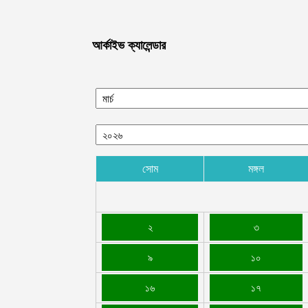
আর্কাইভ ক্যালেন্ডার
সোম
মঙ্গল
২
৩
৯
১০
১৬
১৭