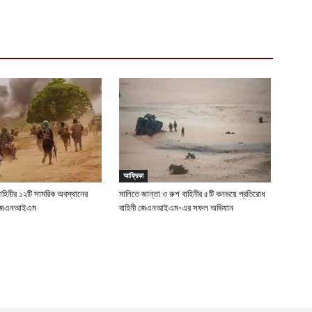
আফ্রিকা
বাহিনীর ১২টি সামরিক অবস্থানের
মালিতে জান্তা ও রুশ বাহিনীর ৫টি কনভয়ে প্রতিরোধ
ছে জেএনআইএম
বাহিনী জেএনআইএম-এর সফল অভিযান