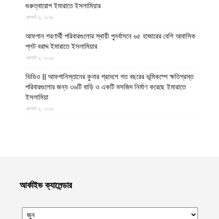
গুরুত্বারোপ ইমারাতে ইসলামিয়ার
আগস্ট ৬, ২০২৬
আফগান শরণার্থী পরিবারগুলোর স্থায়ী পুনর্বাসনে ৬৫ হাজারের বেশি আবাসিক
প্লট বরাদ্দ ইমারাতে ইসলামিয়ার
আগস্ট ৬, ২০২৬
ভিডিও || আফগানিস্তানের কুনার প্রদেশে গত বছরের ভূমিকম্পে ক্ষতিগ্রস্ত
পরিবারগুলোর জন্য ৩৬টি বাড়ি ও একটি মসজিদ নির্মাণ করেছে ইমারাতে
ইসলামিয়া
আগস্ট ৬, ২০২৬
ভারত, পাকিস্তান ও বাংলাদেশের মাদ্রাসাগুলোতে সন্ত্রাসবাদ তৈরি হচ্ছে বলে
উস্কানিমূলক মন্তব্য করেছে উত্তর প্রদেশের হিন্দুত্ববাদী উপমুখ্যমন্ত্রী
আগস্ট ৬, ২০২৬
কক্সবাজারের উখিয়ায় রোহিঙ্গা ক্যাম্পে পাহাড় ধসে শিশুর মৃত্যু, ক্ষতিগ্রস্ত দুটি
আশ্রয়কেন্দ্র
আর্কাইভ ক্যালেন্ডার
আগস্ট ৬, ২০২৬
হাসিনাকে দেশে ফেরাতে ২২ বিশ্ববিদ্যালয়ের ৪০৪ প্রগতিশীল শিক্ষকের গোপন
তৎপরতা