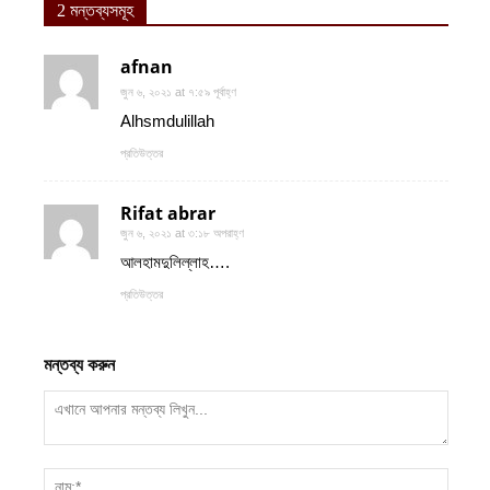
2 মন্তব্যসমূহ
afnan
জুন ৬, ২০২১ at ৭:৫৯ পূর্বাহ্ণ
Alhsmdulillah
প্রতিউত্তর
Rifat abrar
জুন ৬, ২০২১ at ৩:১৮ অপরাহ্ণ
আলহামদুলিল্লাহ….
প্রতিউত্তর
মন্তব্য করুন