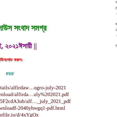
প
আল-
দ
আ
ব
াউস সংবাদ সমগ্র
আ
ফিরদাউস
াই, ২০২১ঈসায়ী ||
আ
ই
আ
াউনলোড করুন:
য
PDF
আ
details/alfirdaw…ogro-july-2021
আ
ownload/alfirda…uly%202021.pdf
আ
/V5F2cdA3ub/alf…_july_2021_pdf
ম
downloadf-2040yhwgq1-pdf.html
ব
gofile.io/d/4xYgOx