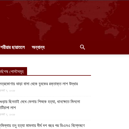
শরীয়ার ছায়াতলে
অন্যান্য
র্বশেষ পোস্টসমূহ
েত্রকোণায় ভাড়া বাসা থেকে যুবকের রক্তাক্ত লাশ উদ্ধার
গস্ট ৭, ২০২৬
গুড়ায় ছিনতাই দেখে ফেলায় শিশুকে হত্যা, ধানক্ষেতে মিললো
াটিচাপা লাশ
গস্ট ৭, ২০২৬
ুমিল্লায় তনু হত্যা মামলায় দীর্ঘ দশ বছর পর ডিএনএ বিশ্লেষণে