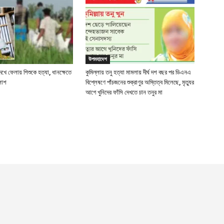
দ
প
আ
দ
উপমহাদেশ
খে ফেলায় শিশুকে হত্যা, ধানক্ষেতে
কুমিল্লায় তনু হত্যা মামলায় দীর্ঘ দশ বছর পর ডিএনএ
আ
লাশ
বিশ্লেষণে পাঁচজনের শুক্রাণুর অস্তিত্ব মিলেছে, মৃত্যুর
আগে খুনিদের ফাঁসি দেখতে চান তনুর মা