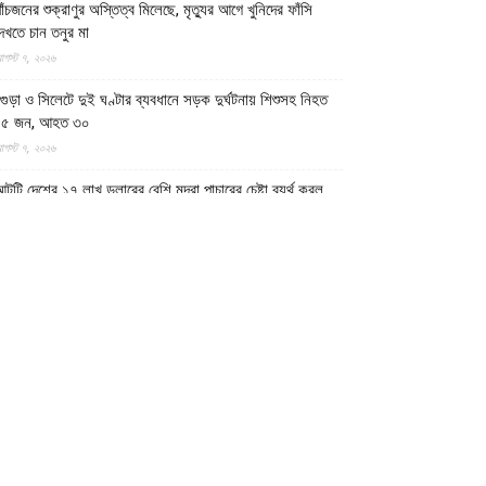
াঁচজনের শুক্রাণুর অস্তিত্ব মিলেছে, মৃত্যুর আগে খুনিদের ফাঁসি
েখতে চান তনুর মা
গস্ট ৭, ২০২৬
গুড়া ও সিলেটে দুই ঘণ্টার ব্যবধানে সড়ক দুর্ঘটনায় শিশুসহ নিহত
১৫ জন, আহত ৩০
গস্ট ৭, ২০২৬
টটি দেশের ১৭ লাখ ডলারের বেশি মুদ্রা পাচারের চেষ্টা ব্যর্থ করল
মারাতে ইসলামিয়ার নিরাপত্তা বাহিনী
গস্ট ৭, ২০২৬
ুদ্ধবিরতির পরও গাজায় ৩০০ দিনে অন্তত ৩০০ শিশু শহীদ:
ইউনিসেফ
গস্ট ৭, ২০২৬
ল ফিরদাউস বুলেটিন || ১ম সপ্তাহ, আগস্ট ২০২৬ ||
গস্ট ৭, ২০২৬
ালিতে তুরস্কের দেয়া ড্রোনে জান্তার ৬৬ হামলায় শহীদ ১৫৫
েসামরিক নাগরিক