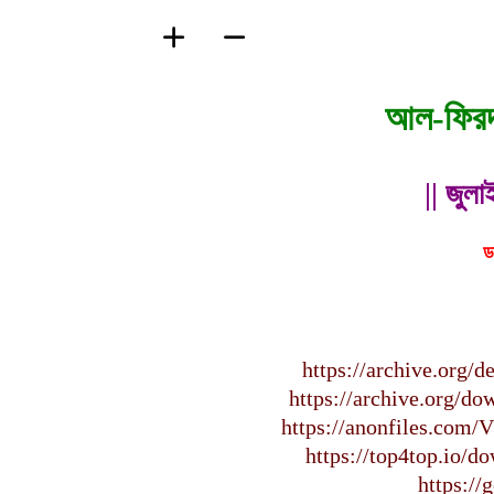
আল-ফিরদ
|| জুল
ড
https://archive.org/
https://archive.org/d
https://anonfiles.com
https://top4top.io/
https://