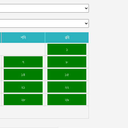
শনি
রবি
১
৭
৮
১৪
১৫
২১
২২
২৮
২৯