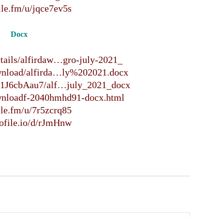
আ
file.fm/u/jqce7ev5s
প
Docx
আ
details/alfirdaw…gro-july-2021_
ক
ownload/alfirda…ly%202021.docx
ই
আ
/F1J6cbAau7/alf…july_2021_docx
ownloadf-2040hmhd91-docx.html
স
file.fm/u/7r5zcrq85
গ
gofile.io/d/rJmHnw
আ
আ
আ
আ
ভ
ক
ক
আ