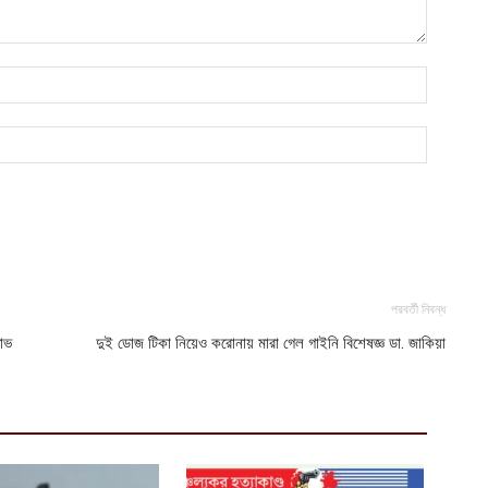
ভ
হ
উ
আ
ক
ক
আ
হ
শ
আ
পরবর্তী নিবন্ধ
ভ
ষোভ
দুই ডোজ টিকা নিয়েও করোনায় মারা গেল গাইনি বিশেষজ্ঞ ডা. জাকিয়া
ম
আ
প
য
আ