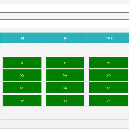
বুধ
বৃহ
শুক্র
৪
৫
৬
১১
১২
১৩
১৮
১৯
২০
২৫
২৬
২৭