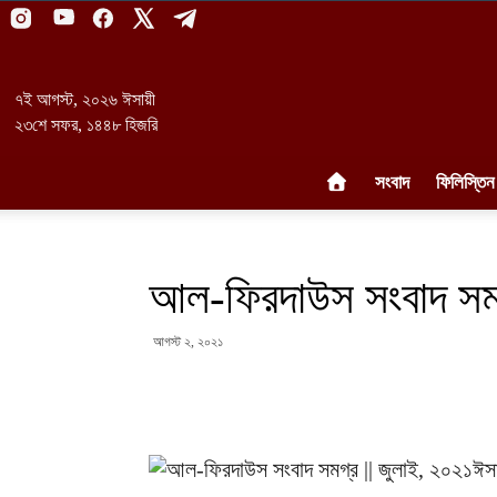
৭ই আগস্ট, ২০২৬ ঈসায়ী
২৩শে সফর, ১৪৪৮ হিজরি
সংবাদ
ফিলিস্তিন
আল-ফিরদাউস সংবাদ সমগ্
আগস্ট ২, ২০২১