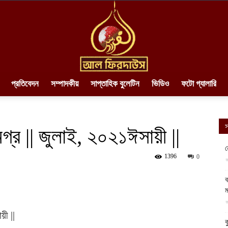
প্রতিবেদন
সম্পাদকীয়
সাপ্তাহিক বুলেটিন
ভিডিও
ফটো গ্যালারি
AlFirdaws
স
র || জুলাই, ২০২১ঈসায়ী ||
ন
1396
0
আ
||
ব
ম
আ
ক