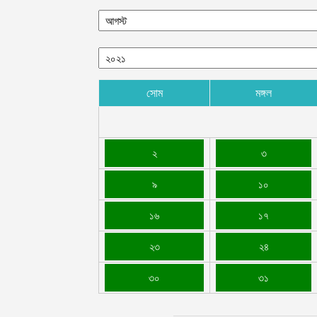
সোম
মঙ্গল
২
৩
৯
১০
১৬
১৭
২৩
২৪
৩০
৩১