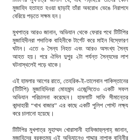
মুজাহিদ হতাহত হওয়া ছাড়াই তাঁরা অবরোধ ভেঙে নিরাপদে
বেরিয়ে পড়তে সক্ষম হন।
মুখপাত্র আরও জানান, অভিযান থেকে ফেরার পথে টিটিপির
মুজাহিদীনরা পদাতিক বাহিনীকে টার্গেট করে মাইন বিস্ফোরণ
ঘটান। এতে ৬ সৈন্য নিহত এবং আরও অসংখ্য সৈন্য
আহত হয়। পরে ঐদিন দুপুর ২টা পর্যন্ত সৈন্যদের লাশ
ঘটনাস্থলেই পড়ে থাকে।
এই হামলার আগের রাতে, তেহরিক-ই-তালেবান পাকিস্তানের
(টিটিপি) মুজাহিদিনরা মোহমান্দ এজেন্সিতেও একটি সফল
অভিযান পরিচালনা করেছেন। হামলাটি সাফি সীমান্তের
কান্দাহারী “খাখ বাজার” এর কাছে একটি পুলিশ পোস্ট লক্ষ্য
করে চালানো হয়েছে।
টিটিপির মুখপাত্র মুহাম্মদ খোরাসানী হাফিজাহুল্লাহ্ জানান,
মুজাহিদের বরকতময় এই অভিযানেও গাদ্দার নাপাক বাহিনীর