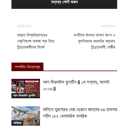
পূর্ববর্তী নিবন্ধ
পরবর্তী নিবন্ধ
ভারতে বিশ্ববিদ্যালয়ের
কর্ণাটকে উৎসবে হালাল মাংস ও
শ্রেণিকক্ষে নামাজ পড়া নিয়ে
মুসলিমদের বয়কটের আহ্বান
হিন্দুত্ববাদীদের বিতর্ক
হিন্দুত্ববাদী গোষ্ঠীর
সম্পর্কিত নিবন্ধসমূহ
আল ফিরদাউস বুলেটিন || ১ম সপ্তাহ, আগস্ট
২০২৬ ||
আল-ফিরদাউস বুলেটিন
মালিতে তুরস্কের দেয়া ড্রোনে জান্তার ৬৬ হামলায়
শহীদ ১৫৫ বেসামরিক নাগরিক
আফ্রিকা