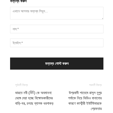
মন্তব্য করুন
পূর্ববর্তী নিবন্ধ
পরবর্তী নিবন্ধ
ভারতে নবী (ﷺ) কে অবমাননা:
উগ্রবাদী শাতেমে রাসূল নুপুর
ভেঙ্গে দেয়া হচ্ছে বিক্ষোভকারীদের
শর্মাকে নিয়ে ভিডিও বানানোর
বাড়ি-ঘর, চলছে ব্যাপক ধরপাকড়
কারণে কাশ্মীরী ইউটিউবারকে
গ্রেফতার