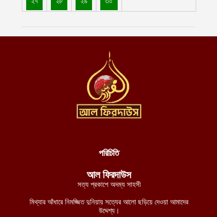
২৭
২৮
২৯
৩০
জবিতে বিভিন্ন দাবি সংবলিত প্ল্যাকার্ড প্রদর্শনের সময় ছাত্রদলের হামলা,
জকসু ভিপিসহ শিবির-ছাত্রশক্তির বেশ কয়েকজন আহত
আগস্ট ৪, ২০২৬
মোহাম্মদপুরে মাওলানা মামুনুল হকের অফিসের পাশে ককটেল বিস্ফোরণ
ঘটালো দুর্বৃত্তরা
আগস্ট ৪, ২০২৬
নোয়াখালীর কোম্পানীগঞ্জে বোনের বাড়ি থেকে ফেরার পথে কিশোরীকে তুলে
নিয়ে ধর্ষণ
আগস্ট ৪, ২০২৬
বাগেরহাটে এক পরিবারের তিনজনের গলিত লাশ উদ্ধার
আগস্ট ৪, ২০২৬
পরিচিতি
আরো ১১টি ট্যাংক সম্পূর্ণরূপে মেরামত ও ব্যবহার উপযোগী করেছে ইমারাতে
আল ফিরদাউস
ইসলামিয়া জাতীয় প্রতিরক্ষা মন্ত্রণালয়
সত্য প্রকাশে অদম্য সাহসী
আগস্ট ৪, ২০২৬
মিথ্যার আঁধারে নিমজ্জিত দুনিয়ায় সত্যের আলো ছড়িয়ে দেওয়া আমাদের
স্বাস্থ্যসেবার মানোন্নয়ন ও স্বনির্ভরতা অর্জনে পাঁচ বছর মেয়াদি সমন্বিত
উদ্দেশ্য।