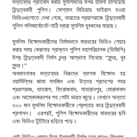
মন্তব্যের প্রতিবাদ করায় মুসলিমদের উপর হামলা চালিয়েছে
হিন্দুত্ববাদী পুলিশ। সোশ্যাল মিডিয়ায় ভাইরাল হওয়া
ভিডিওগুলোতে দেখা গেছে, ভারতের প্রয়াগরাজে হিন্দুত্ববাদী
পুলিশ পলিকার্বোনেট লাঠি দ্বারা মুসলিম যুবকদের মারছে।
মুসলিম বিক্ষোভকারীদের নির্মমভাবে মারধরের ভিডিও শেয়ার
করার সময় কেরালার প্রাক্তন পুলিশ মহাপরিচালক (ডিজিপি)
উগ্র হিন্দুত্ববাদী নির্মল চন্দ্র আস্থানা লিখেছে “সুন্দর, খুব
সুন্দর।”
অবমাননাকর মন্তব্যের বিরুদ্ধে ব্যাপক বিক্ষোভ হয়
নয়াদিল্লির জামা মসজিদ এবং উত্তর প্রদেশের শহর
প্রয়াগরাজ, হাতরাস, ফিরোজবাদ, সাহারানপুর, মোরাদাবাদ
এবং আম্বেদকরনগর সহ গোটা ভারত জুড়ে। যেখানে অন্তত
৩০০ জন মুসলিম বিক্ষোভকারীকে গ্রেপ্তার করে হিন্দুত্ববাদী
প্রশাসন। এরপরই, পুলিশ বিক্ষোভকারীদের মারধরের ছবি
এবং ভিডিও টুইটারে ছড়িয়ে পড়ে।