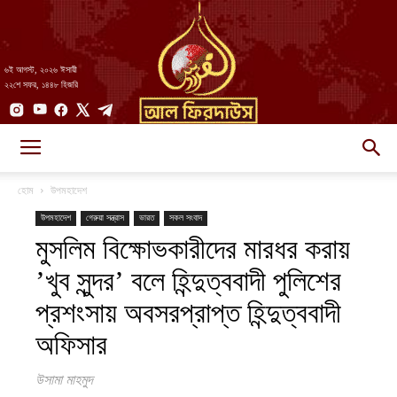
৬ই আগস্ট, ২০২৬ ঈসায়ী
২২শে সফর, ১৪৪৮ হিজরি
AlFirdaws
হোম
উপমহাদেশ
উপমহাদেশ
গেরুয়া সন্ত্রাস
ভারত
সকল সংবাদ
মুসলিম বিক্ষোভকারীদের মারধর করায়
||
’খুব সুন্দর’ বলে হিন্দুত্ববাদী পুলিশের
প্রশংসায় অবসরপ্রাপ্ত হিন্দুত্ববাদী
আল-
অফিসার
উসামা মাহমুদ