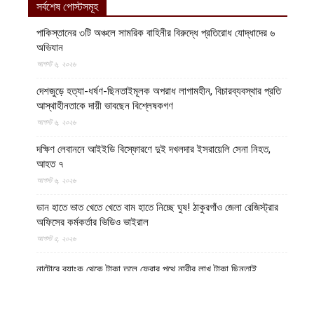
সর্বশেষ পোস্টসমূহ
পাকিস্তানের ৩টি অঞ্চলে সামরিক বাহিনীর বিরুদ্ধে প্রতিরোধ যোদ্ধাদের ৬
অভিযান
আগস্ট ৬, ২০২৬
দেশজুড়ে হত্যা-ধর্ষণ-ছিনতাইমূলক অপরাধ লাগামহীন, বিচারব্যবস্থার প্রতি
আস্থাহীনতাকে দায়ী ভাবছেন বিশ্লেষকগণ
আগস্ট ৬, ২০২৬
দক্ষিণ লেবাননে আইইডি বিস্ফোরণে দুই দখলদার ইসরায়েলি সেনা নিহত,
আহত ৭
আগস্ট ৬, ২০২৬
ডান হাতে ভাত খেতে খেতে বাম হাতে নিচ্ছে ঘুষ! ঠাকুরগাঁও জেলা রেজিস্ট্রার
অফিসের কর্মকর্তার ভিডিও ভাইরাল
আগস্ট ৫, ২০২৬
নাটোরে ব্যাংক থেকে টাকা তুলে ফেরার পথে নারীর লাখ টাকা ছিনতাই
আগস্ট ৫, ২০২৬