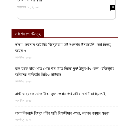
অক্টোবর ৩০, ২০২৩
0
সর্বশেষ পোস্টসমূহ
দক্ষিণ লেবাননে আইইডি বিস্ফোরণে দুই দখলদার ইসরায়েলি সেনা নিহত,
আহত ৭
আগস্ট ৬, ২০২৬
ডান হাতে ভাত খেতে খেতে বাম হাতে নিচ্ছে ঘুষ! ঠাকুরগাঁও জেলা রেজিস্ট্রার
অফিসের কর্মকর্তার ভিডিও ভাইরাল
আগস্ট ৫, ২০২৬
নাটোরে ব্যাংক থেকে টাকা তুলে ফেরার পথে নারীর লাখ টাকা ছিনতাই
আগস্ট ৫, ২০২৬
লালমনিরহাটে তিস্তা নদীর পানি বিপৎসীমার ওপরে, ভয়াবহ বন্যার শঙ্কা
আগস্ট ৫, ২০২৬