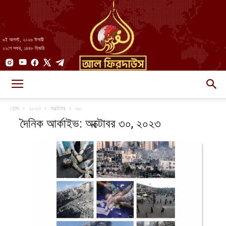
৬ই আগস্ট, ২০২৬ ঈসায়ী
২২শে সফর, ১৪৪৮ হিজরি
AlFirdaws
হোম
২০২৩
অক্টোবর
৩০
দৈনিক আর্কাইভ: অক্টোবর ৩০, ২০২৩
||
আল-