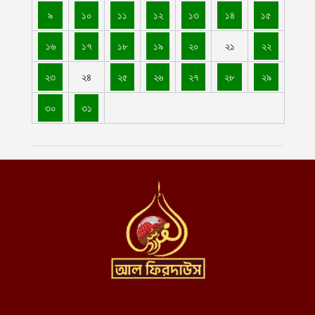
আগস্ট ৪, ২০২৬
৯
১০
১১
১২
১৩
১৪
১৫
মোহাম্মদপুরে মাওলানা মামুনুল হকের অফিসের পাশে ককটেল বিস্ফোরণ
১৬
১৭
১৮
১৯
২০
২১
২২
ঘটালো দুর্বৃত্তরা
আগস্ট ৪, ২০২৬
২৩
২৪
২৫
২৬
২৭
২৮
২৯
নোয়াখালীর কোম্পানীগঞ্জে বোনের বাড়ি থেকে ফেরার পথে কিশোরীকে তুলে
৩০
৩১
নিয়ে ধর্ষণ
আগস্ট ৪, ২০২৬
বাগেরহাটে এক পরিবারের তিনজনের গলিত লাশ উদ্ধার
আগস্ট ৪, ২০২৬
আরো ১১টি ট্যাংক সম্পূর্ণরূপে মেরামত ও ব্যবহার উপযোগী করেছে ইমারাতে
ইসলামিয়া জাতীয় প্রতিরক্ষা মন্ত্রণালয়
আগস্ট ৪, ২০২৬
স্বাস্থ্যসেবার মানোন্নয়ন ও স্বনির্ভরতা অর্জনে পাঁচ বছর মেয়াদি সমন্বিত
পরিকল্পনা গ্রহণ করছে ইমারাতে ইসলামিয়া
আগস্ট ৪, ২০২৬