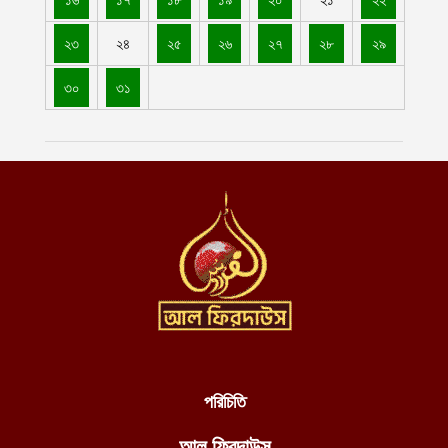
ইমারাতে ইসলামিয়া
আগস্ট ৫, ২০২৬
২৩
২৪
২৫
২৬
২৭
২৮
২৯
আশ-শাবাবের নিয়ন্ত্রণে কেন্দ্রীয় হিরান রাজ্যের ৩ শহর: নিহত মোগাদিশু
৩০
৩১
বাহিনীর ১৫৮ শত্রু সৈন্য
আগস্ট ৫, ২০২৬
অজ্ঞাত ক্ষেপণাস্ত্রসদৃশ বস্তুর হামলায় লোহিত সাগরে ডুবে গেল ভারতীয়
জাহাজ
আগস্ট ৫, ২০২৬
ঢাকেশ্বরী মন্দিরে সমকামী বিয়ের ঘটনায় জড়িতদের শাস্তি দাবিতে ১২৩০
বিশিষ্ট নাগরিকের বিবৃতি
আগস্ট ৪, ২০২৬
ইমারাতে ইসলামিয়ার পারওয়ানে ব্যারাইট খনি উত্তোলনে পাঁচ বছরের চুক্তি,
৩০০ জনের কর্মসংস্থানের সুযোগ
আগস্ট ৪, ২০২৬
পরিচিতি
জবিতে বিভিন্ন দাবি সংবলিত প্ল্যাকার্ড প্রদর্শনের সময় ছাত্রদলের হামলা,
জকসু ভিপিসহ শিবির-ছাত্রশক্তির বেশ কয়েকজন আহত
আল ফিরদাউস