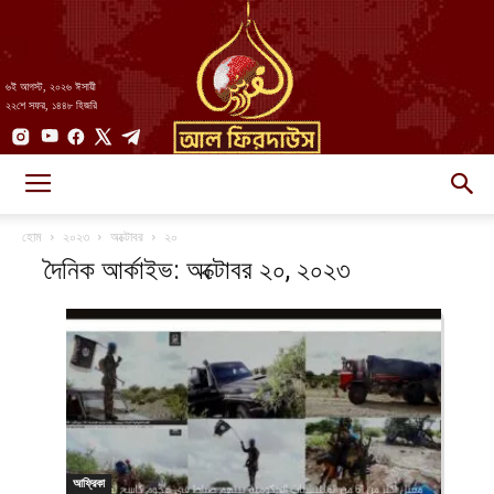
৬ই আগস্ট, ২০২৬ ঈসায়ী
২২শে সফর, ১৪৪৮ হিজরি
AlFirdaws
হোম
২০২৩
অক্টোবর
২০
দৈনিক আর্কাইভ: অক্টোবর ২০, ২০২৩
||
আল-
আফ্রিকা