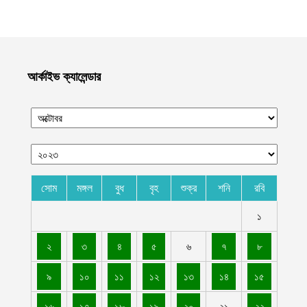
আগস্ট ৬, ২০২৬
দেশজুড়ে হত্যা-ধর্ষণ-ছিনতাইমূলক অপরাধ লাগামহীন, বিচারব্যবস্থার প্রতি
আস্থাহীনতাকে দায়ী ভাবছেন বিশ্লেষকগণ
আগস্ট ৬, ২০২৬
আর্কাইভ ক্যালেন্ডার
দক্ষিণ লেবাননে আইইডি বিস্ফোরণে দুই দখলদার ইসরায়েলি সেনা নিহত,
আহত ৭
আগস্ট ৬, ২০২৬
ডান হাতে ভাত খেতে খেতে বাম হাতে নিচ্ছে ঘুষ! ঠাকুরগাঁও জেলা রেজিস্ট্রার
অফিসের কর্মকর্তার ভিডিও ভাইরাল
আগস্ট ৫, ২০২৬
সোম
মঙ্গল
বুধ
বৃহ
শুক্র
শনি
রবি
নাটোরে ব্যাংক থেকে টাকা তুলে ফেরার পথে নারীর লাখ টাকা ছিনতাই
১
আগস্ট ৫, ২০২৬
২
৩
৪
৫
৬
৭
৮
লালমনিরহাটে তিস্তা নদীর পানি বিপৎসীমার ওপরে, ভয়াবহ বন্যার শঙ্কা
আগস্ট ৫, ২০২৬
৯
১০
১১
১২
১৩
১৪
১৫
চীন-পাকিস্তানের নিরাপত্তা বিষয়ক ভিত্তিহীন অভিযোগ প্রত্যাখ্যান করেছে
১৬
১৭
১৮
১৯
২০
২১
২২