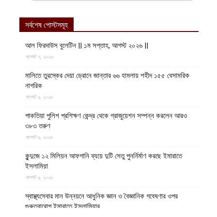
সর্বশেষ পোস্টসমূহ
আল ফিরদাউস বুলেটিন || ১ম সপ্তাহ, আগস্ট ২০২৬ ||
আগস্ট ৭, ২০২৬
মালিতে তুরস্কের দেয়া ড্রোনে জান্তার ৬৬ হামলায় শহীদ ১৫৫ বেসামরিক
নাগরিক
আগস্ট ৬, ২০২৬
পাকতিয়া পুলিশ প্রশিক্ষণ কেন্দ্র থেকে গ্রাজুয়েশন সম্পন্ন করলেন আরও
৩৮৩ তরুণ
আগস্ট ৬, ২০২৬
কুন্দুজে ১২ মিলিয়ন আফগানি ব্যয়ে দুটি সেতু পুনর্নির্মাণ করছে ইমারাতে
ইসলামিয়া
আগস্ট ৬, ২০২৬
স্বাস্থ্যসেবার মান উন্নয়নে আধুনিক জ্ঞান ও বৈজ্ঞানিক গবেষণার ওপর
গুরুত্বারোপ ইমারাতে ইসলামিয়ার