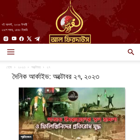
৭ই আগস্ট, ২০২৬ ঈসায়ী
২৩শে সফর, ১৪৪৮ হিজরি
AlFirdaws
হোম
২০২৩
অক্টোবর
২৭
দৈনিক আর্কাইভ: অক্টোবর ২৭, ২০২৩
||
আল-
প্রতিবেদন