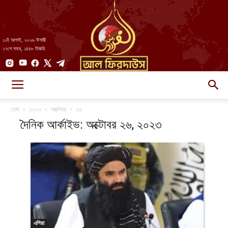
১১ই আগস্ট, ২০২৬ ঈসায়ী
২৭শে সফর, ১৪৪৮ হিজরি
AlFirdaws
হোম
২০২৩
অক্টোবর
২৬
দৈনিক আর্কাইভ: অক্টোবর ২৬, ২০২৩
||
আল-
এশিয়া