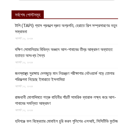
সর্বশেষ পোস্টসমূহ
টাপি (TAPI) গ্যাস প্রকল্পে দ্রুত অগ্রগতি, হেরাতে শিল্প সম্প্রসারণের নতুন
সম্ভাবনা
আগস্ট ১০, ২০২৬
দক্ষিণ সোমালিয়ার বিভিন্ন অঞ্চলে আশ-শাবাবের তীব্র আক্রমণ অব্যাহত:
হতাহত অসংখ্য সৈন্য
আগস্ট ১০, ২০২৬
জনস্বাস্থ্য সুরক্ষায় দেশজুড়ে মান নিয়ন্ত্রণ পরীক্ষাগার নেটওয়ার্ক গড়ে তোলার
পরিকল্পনা নিয়েছে ইমারাতে ইসলামিয়া
আগস্ট ১০, ২০২৬
রাজধানী মোগাদিশুতে শত্রু বাহিনীর পাঁচটি সামরিক ব্যারাক লক্ষ্য করে আশ-
শাবাবের সমন্বিত আক্রমণ
আগস্ট ১০, ২০২৬
হবিগঞ্জে ফল বিক্রেতার মোবাইল চুরি করল পুলিশের এসআই, সিসিটিভি ফুটেজ
ভাইরাল