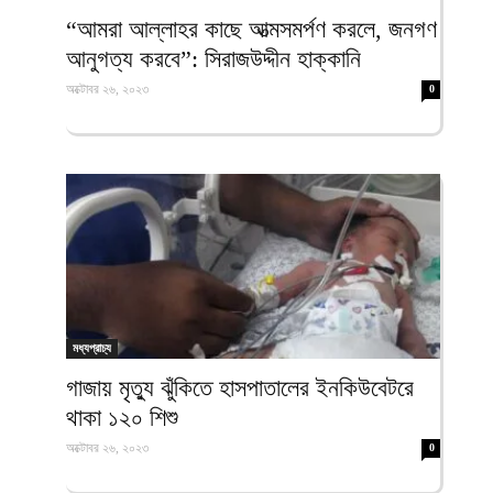
ফিরদাউস
“আমরা আল্লাহর কাছে আত্মসমর্পণ করলে, জনগণ
আনুগত্য করবে”: সিরাজউদ্দীন হাক্কানি
অক্টোবর ২৬, ২০২৩
0
মধ্যপ্রাচ্য
গাজায় মৃত্যু ঝুঁকিতে হাসপাতালের ইনকিউবেটরে
থাকা ১২০ শিশু
অক্টোবর ২৬, ২০২৩
0