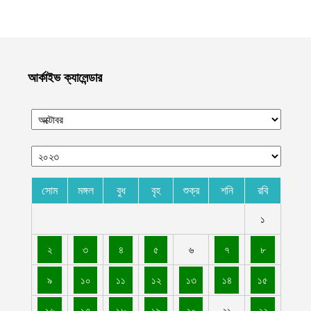
আগস্ট ১০, ২০২৬
এক বছরে সরকারি সেবায় ব্যাপক অগ্রগতি, লাখো মানুষের কর্মসংস্থান ও
নাগরিক সুবিধা সম্প্রসারণ ইমারাতে ইসলামিয়ার
আগস্ট ১০, ২০২৬
আর্কাইভ ক্যালেন্ডার
পশ্চিম তীরে এক মাসে সাংবাদিকদের ওপর ১০৮টি হামলা চালিয়েছে সন্ত্রাসী
ইসরায়েল
আগস্ট ১০, ২০২৬
রংপুরের পীরগাছায় দিনমজুরের বাড়িতে হামলা চালিয়ে লুট করা গরু দিয়ে
আওয়ামী লীগ নেতাদের ভূরিভোজ
আগস্ট ১০, ২০২৬
সোম
মঙ্গল
বুধ
বৃহ
শুক্র
শনি
রবি
বেসরকারি হাসপাতাল গুলোর রোগীদের নিরাপত্তা ও চিকিৎসাসেবার মান নিশ্চিত
১
করতে কাবুলে হাসপাতাল পরিদর্শন কার্যক্রম শুরু করেছে ইমারাতে ইসলামিয়া
আগস্ট ১০, ২০২৬
২
৩
৪
৫
৬
৭
৮
গাইবান্ধার গোবিন্দগঞ্জে হাত-পা বাঁধা অবস্থায় যুবকের লাশ উদ্ধার
৯
১০
১১
১২
১৩
১৪
১৫
আগস্ট ১০, ২০২৬
১৬
১৭
১৮
১৯
২০
২১
২২