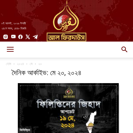
৮ই আগস্ট, ২০২৬ ঈসায়ী
২৪শে সফর, ১৪৪৮ হিজরি
AlFirdaws
হোম
২০২৪
মে
২০
দৈনিক আর্কাইভ: মে ২০, ২০২৪
||
আল-
ফিলিস্তিন