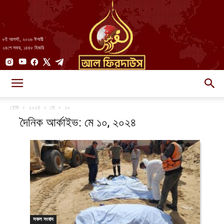
৮ই আগস্ট, ২০২৬ ঈসায়ী
২৪শে সফর, ১৪৪৮ হিজরি
AlFirdaws
হোম
২০২৪
মে
১০
দৈনিক আর্কাইভ: মে ১০, ২০২৪
||
আল-
সকল সংবাদ