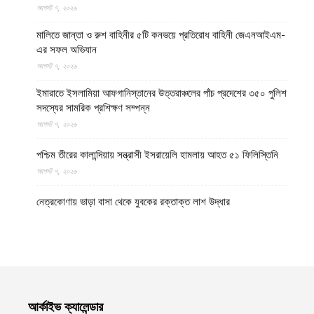
আগস্ট ৭, ২০২৬
মালিতে জান্তা ও রুশ বাহিনীর ৫টি কনভয়ে প্রতিরোধ বাহিনী জেএনআইএম-
এর সফল অভিযান
আগস্ট ৭, ২০২৬
ইমারাতে ইসলামিয়া আফগানিস্তানের উত্তরাঞ্চলের পাঁচ প্রদেশের ৩৫০ পুলিশ
সদস্যের সামরিক প্রশিক্ষণ সম্পন্ন
আগস্ট ৭, ২০২৬
পশ্চিম তীরের কালান্দিয়ায় সন্ত্রাসী ইসরায়েলি হামলায় আহত ৫১ ফিলিস্তিনি
আগস্ট ৭, ২০২৬
নেত্রকোণায় ভাড়া বাসা থেকে যুবকের রক্তাক্ত লাশ উদ্ধার
আগস্ট ৭, ২০২৬
বগুড়ায় ছিনতাই দেখে ফেলায় শিশুকে হত্যা, ধানক্ষেতে মিললো মাটিচাপা লাশ
আগস্ট ৭, ২০২৬
কুমিল্লায় তনু হত্যা মামলায় দীর্ঘ দশ বছর পর ডিএনএ বিশ্লেষণে পাঁচজনের
আর্কাইভ ক্যালেন্ডার
শুক্রাণুর অস্তিত্ব মিলেছে, মৃত্যুর আগে খুনিদের ফাঁসি দেখতে চান তনুর মা