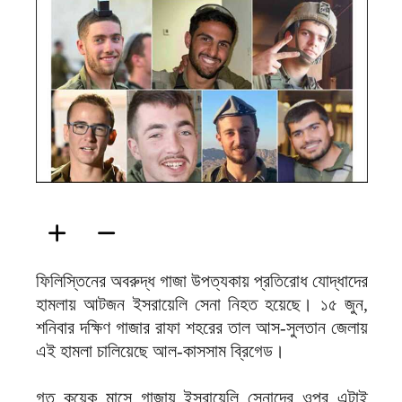
ফিরদাউস
ফিলিস্তিনের অবরুদ্ধ গাজা উপত্যকায় প্রতিরোধ যোদ্ধাদের
হামলায় আটজন ইসরায়েলি সেনা নিহত হয়েছে। ১৫ জুন,
শনিবার দক্ষিণ গাজার রাফা শহরের তাল আস-সুলতান জেলায়
এই হামলা চালিয়েছে আল-কাসসাম ব্রিগেড।
গত কয়েক মাসে গাজায় ইসরায়েলি সেনাদের ওপর এটাই