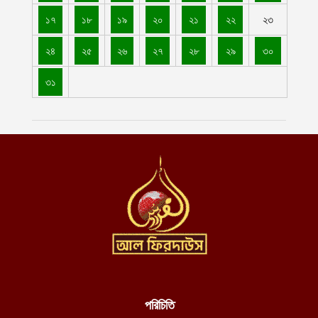
চীন-পাকিস্তানের নিরাপত্তা বিষয়ক ভিত্তিহীন অভিযোগ প্রত্যাখ্যান করেছে
১৭
১৮
১৯
২০
২১
২২
২৩
ইমারাতে ইসলামিয়া
আগস্ট ৫, ২০২৬
২৪
২৫
২৬
২৭
২৮
২৯
৩০
আশ-শাবাবের নিয়ন্ত্রণে কেন্দ্রীয় হিরান রাজ্যের ৩ শহর: নিহত মোগাদিশু
৩১
বাহিনীর ১৫৮ শত্রু সৈন্য
আগস্ট ৫, ২০২৬
অজ্ঞাত ক্ষেপণাস্ত্রসদৃশ বস্তুর হামলায় লোহিত সাগরে ডুবে গেল ভারতীয়
জাহাজ
আগস্ট ৫, ২০২৬
ঢাকেশ্বরী মন্দিরে সমকামী বিয়ের ঘটনায় জড়িতদের শাস্তি দাবিতে ১২৩০
বিশিষ্ট নাগরিকের বিবৃতি
আগস্ট ৪, ২০২৬
ইমারাতে ইসলামিয়ার পারওয়ানে ব্যারাইট খনি উত্তোলনে পাঁচ বছরের চুক্তি,
৩০০ জনের কর্মসংস্থানের সুযোগ
আগস্ট ৪, ২০২৬
পরিচিতি
জবিতে বিভিন্ন দাবি সংবলিত প্ল্যাকার্ড প্রদর্শনের সময় ছাত্রদলের হামলা,