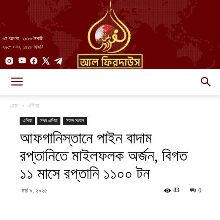
৬ই আগস্ট, ২০২৬ ঈসায়ী
২২শে সফর, ১৪৪৮ হিজরি
AlFirdaws
হোম
এশিয়া
এশিয়া
মধ্য এশিয়া
সকল সংবাদ
আফগানিস্তানে পাইন বাদাম
||
রপ্তানিতে মাইলফলক অর্জন, বিগত
১১ মাসে রপ্তানি ১১০০ টন
আল-
83
মার্চ ৯, ২০২৫
0