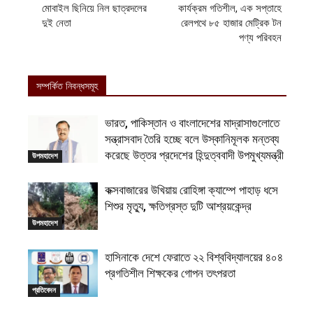
মোবাইল ছিনিয়ে নিল ছাত্রদলের
কার্যক্রম গতিশীল, এক সপ্তাহে
দুই নেতা
রেলপথে ৮৫ হাজার মেট্রিক টন
পণ্য পরিবহন
সম্পর্কিত নিবন্ধসমূহ
ভারত, পাকিস্তান ও বাংলাদেশের মাদ্রাসাগুলোতে
সন্ত্রাসবাদ তৈরি হচ্ছে বলে উস্কানিমূলক মন্তব্য
করেছে উত্তর প্রদেশের হিন্দুত্ববাদী উপমুখ্যমন্ত্রী
উপমহাদেশ
কক্সবাজারের উখিয়ায় রোহিঙ্গা ক্যাম্পে পাহাড় ধসে
শিশুর মৃত্যু, ক্ষতিগ্রস্ত দুটি আশ্রয়কেন্দ্র
উপমহাদেশ
হাসিনাকে দেশে ফেরাতে ২২ বিশ্ববিদ্যালয়ের ৪০৪
প্রগতিশীল শিক্ষকের গোপন তৎপরতা
প্রতিবেদন