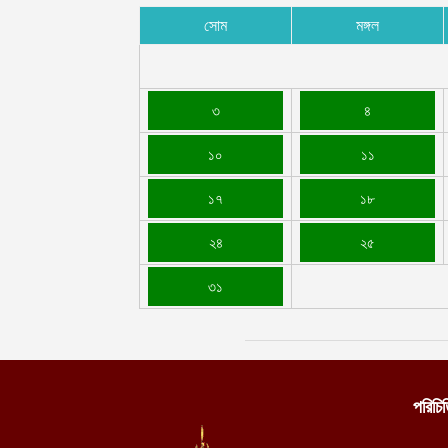
সোম
মঙ্গল
৩
৪
১০
১১
১৭
১৮
২৪
২৫
৩১
পরিচি