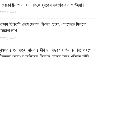
েত্রকোণায় ভাড়া বাসা থেকে যুবকের রক্তাক্ত লাশ উদ্ধার
গস্ট ৭, ২০২৬
গুড়ায় ছিনতাই দেখে ফেলায় শিশুকে হত্যা, ধানক্ষেতে মিললো
াটিচাপা লাশ
গস্ট ৭, ২০২৬
ুমিল্লায় তনু হত্যা মামলায় দীর্ঘ দশ বছর পর ডিএনএ বিশ্লেষণে
াঁচজনের শুক্রাণুর অস্তিত্ব মিলেছে, মৃত্যুর আগে খুনিদের ফাঁসি
েখতে চান তনুর মা
গস্ট ৭, ২০২৬
গুড়া ও সিলেটে দুই ঘণ্টার ব্যবধানে সড়ক দুর্ঘটনায় শিশুসহ নিহত
১৫ জন, আহত ৩০
গস্ট ৭, ২০২৬
টটি দেশের ১৭ লাখ ডলারের বেশি মুদ্রা পাচারের চেষ্টা ব্যর্থ করল
মারাতে ইসলামিয়ার নিরাপত্তা বাহিনী
গস্ট ৭, ২০২৬
ুদ্ধবিরতির পরও গাজায় ৩০০ দিনে অন্তত ৩০০ শিশু শহীদ: