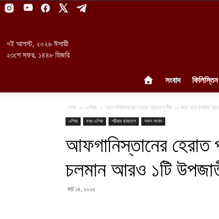
৭ই আগস্ট, ২০২৬ ঈসায়ী
২৩শে সফর, ১৪৪৮ হিজরি
সংবাদ
ফিলিস্তিন
হোম
এশিয়া
আফগানিস্তানের হেরাত প্রদেশে দীর্ঘ ১৫ বছর ধরে চলমান আরও ১
এশিয়া
মধ্য এশিয়া
শরীয়ার ছায়াতলে
সকল সংবাদ
আফগানিস্তানের হেরাত প্
চলমান আরও ১টি উপজাতীয়
মার্চ ১৪, ২০২৫