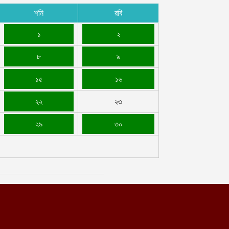
শনি
রবি
১
২
৮
৯
১৫
১৬
২২
২৩
২৯
৩০