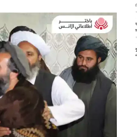
ন
আল-
আ
ব
ম
আ
ফিরদাউস
ক
প
দ
আ
ব
আ
আ
ই
আ
য