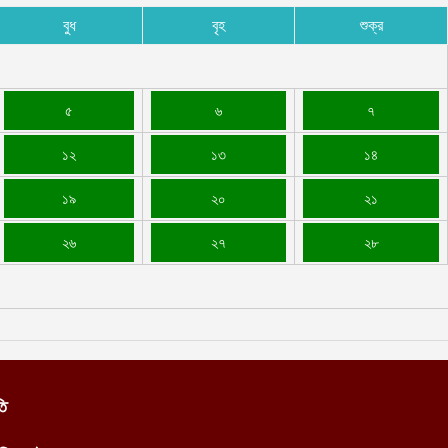
বুধ
বৃহ
শুক্র
৫
৬
৭
১২
১৩
১৪
১৯
২০
২১
২৬
২৭
২৮
তি