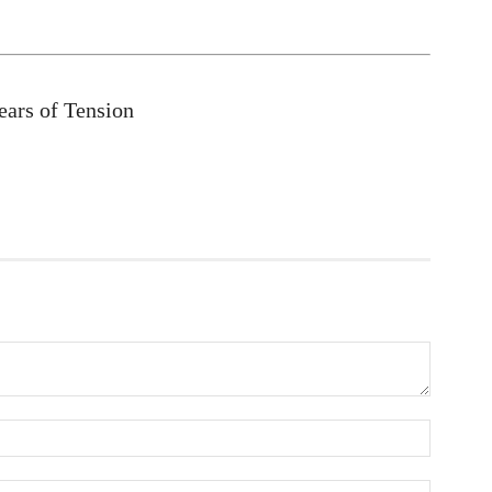
আ
আ
আ
Years of Tension
ভ
ক
ক
আ
ভ
হ
উ
আ
ক
ক
আ
হ
শ
আ