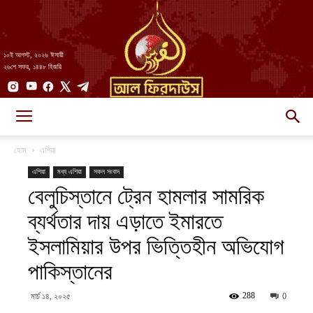
১০ই আগস্ট, ২০২৬ ঈসায়ী
২৬শে সফর, ১৪৪৮ হিজরি
AlFirdaws
হোম
এশিয়া
এশিয়া
মধ্য এশিয়া
সকল সংবাদ
বেলুচিস্তানে ট্রেন হামলার সামরিক
||
ব্যর্থতার দায় এড়াতে ইমারতে
ইসলামিয়ার উপর ভিত্তিহীন অভিযোগ
আল-
পাকিস্তানের
288
মার্চ ১৪, ২০২৫
0