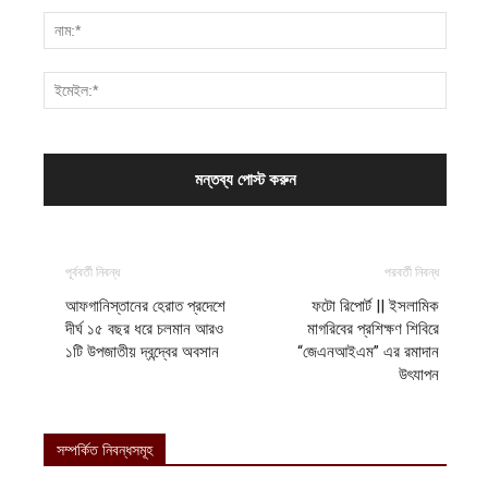
পূর্ববর্তী নিবন্ধ
পরবর্তী নিবন্ধ
আফগানিস্তানের হেরাত প্রদেশে
ফটো রিপোর্ট || ইসলামিক
দীর্ঘ ১৫ বছর ধরে চলমান আরও
মাগরিবের প্রশিক্ষণ শিবিরে
১টি উপজাতীয় দ্বন্দ্বের অবসান
“জেএনআইএম” এর রমাদান
উৎযাপন
সম্পর্কিত নিবন্ধসমূহ