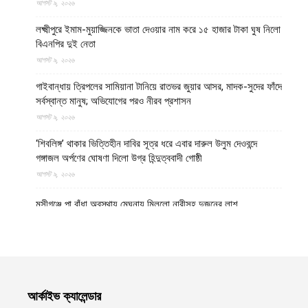
আগস্ট ৯, ২০২৬
লক্ষ্মীপুরে ইমাম-মুয়াজ্জিনকে ভাতা দেওয়ার নাম করে ১৫ হাজার টাকা ঘুষ নিলো
বিএনপির দুই নেতা
আগস্ট ৯, ২০২৬
গাইবান্ধায় ত্রিপলের সামিয়ানা টানিয়ে রাতভর জুয়ার আসর, মাদক-সুদের ফাঁদে
সর্বস্বান্ত মানুষ; অভিযোগের পরও নীরব প্রশাসন
আগস্ট ৯, ২০২৬
‘শিবলিঙ্গ’ থাকার ভিত্তিহীন দাবির সূত্র ধরে এবার দারুল উলুম দেওবন্দে
গঙ্গাজল অর্পণের ঘোষণা দিলো উগ্র হিন্দুত্ববাদী গোষ্ঠী
আগস্ট ৯, ২০২৬
মুন্সীগঞ্জে পা বাঁধা অবস্থায় মেঘনায় মিললো নারীসহ দুজনের লাশ
আগস্ট ৯, ২০২৬
মানিকগঞ্জের হরিরামপুর থানায় জব্দ করা মোটরসাইকেল থানা থেকে উধাও
আগস্ট ৯, ২০২৬
মৌলভীবাজারের কুলাউড়া সীমান্তে বাংলাদেশি যুবককে গুলি করে লাশ নিয়ে
আর্কাইভ ক্যালেন্ডার
গেলো সন্ত্রাসী বিএসএফ