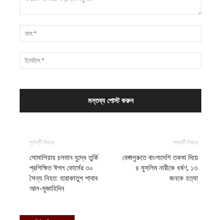
পূর্ববর্তী নিবন্ধ
পরবর্তী নিবন্ধ
সোমালিয়ায় চলমান যুদ্ধে তুর্কি
বেঙ্গালুরুতে বাংলাদেশি তকমা দিয়ে
প্রশিক্ষিত ঈগল ফোর্সের ৩০
৪ মুসলিম নারীকে ধর্ষণ, ১৩
সৈন্য নিহত: হারাকাতুশ শাবাব
জনকে হত্যা
আল-মুজাহিদিন