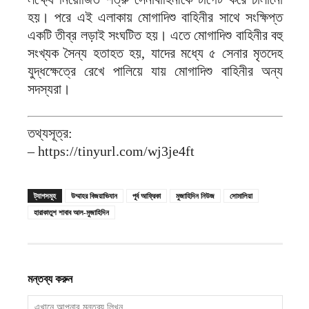
হয়। পরে এই এলাকায় মোগাদিশু বাহিনীর সাথে সংক্ষিপ্ত
একটি তীব্র লড়াই সংঘটিত হয়। এতে মোগাদিশু বাহিনীর বহু
সংখ্যক সৈন্য হতাহত হয়, যাদের মধ্যে ৫ সেনার মৃতদেহ
যুদ্ধক্ষেত্রে রেখে পালিয়ে যায় মোগাদিশু বাহিনীর অন্য
সদস্যরা।
তথ্যসূত্র:
– https://tinyurl.com/wj3je4ft
ট্যাগসমূহ
উম্মাহর বিজয়াভিযান
পূর্ব আফ্রিকা
মুজাহিদিন নিউজ
সোমালিয়া
হারাকাতুশ শাবাব আল-মুজাহিদিন
মন্তব্য করুন