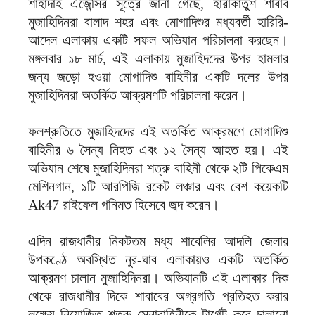
শাহাদাহ এজেন্সির সূত্রে জানা গেছে, হারাকাতুশ শাবাব
মুজাহিদিনরা বালাদ শহর এবং মোগাদিশুর মধ্যবর্তী হারিরি-
আদেল এলাকায় একটি সফল অভিযান পরিচালনা করছেন।
মঙ্গলবার ১৮ মার্চ, এই এলাকায় মুজাহিদদের উপর হামলার
জন্য জড়ো হওয়া মোগাদিশু বাহিনীর একটি দলের উপর
মুজাহিদিনরা অতর্কিত আক্রমণটি পরিচালনা করেন।
ফলশ্রুতিতে মুজাহিদদের এই অতর্কিত আক্রমণে মোগাদিশু
বাহিনীর ৬ সৈন্য নিহত এবং ১২ সৈন্য আহত হয়। এই
অভিযান শেষে মুজাহিদিনরা শত্রু বাহিনী থেকে ২টি পিকেএম
মেশিনগান, ১টি আরপিজি রকেট লঞ্চার এবং বেশ কয়েকটি
Ak47 রাইফেল গনিমত হিসেবে জব্দ করেন।
এদিন রাজধানীর নিকটতম মধ্য শাবেলির আদলি জেলার
উপকণ্ঠে অবস্থিত নুর-ঘাব এলাকায়ও একটি অতর্কিত
আক্রমণ চালান মুজাহিদিনরা। অভিযানটি এই এলাকার দিক
থেকে রাজধানীর দিকে শাবাবের অগ্রগতি প্রতিহত করার
লক্ষ্যে নিয়োজিত শত্রু সেনাবাহিনীকে টার্গেট করে চালানো