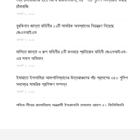
চাঁদাবাজি
আগস্ট ৮, ২০২৬
বুরকিনান জান্তা বাহিনীর ১২টি সামরিক অবস্থানের নিয়ন্ত্রণ নিয়েছে
জেএনআইএম
আগস্ট ৭, ২০২৬
মালিতে জান্তা ও রুশ বাহিনীর ৫টি কনভয়ে প্রতিরোধ বাহিনী জেএনআইএম-
এর সফল অভিযান
আগস্ট ৭, ২০২৬
ইমারাতে ইসলামিয়া আফগানিস্তানের উত্তরাঞ্চলের পাঁচ প্রদেশের ৩৫০ পুলিশ
সদস্যের সামরিক প্রশিক্ষণ সম্পন্ন
আগস্ট ৭, ২০২৬
পশ্চিম তীরের কালান্দিয়ায় সন্ত্রাসী ইসরায়েলি হামলায় আহত ৫১ ফিলিস্তিনি
আগস্ট ৭, ২০২৬
নেত্রকোণায় ভাড়া বাসা থেকে যুবকের রক্তাক্ত লাশ উদ্ধার
আগস্ট ৭, ২০২৬