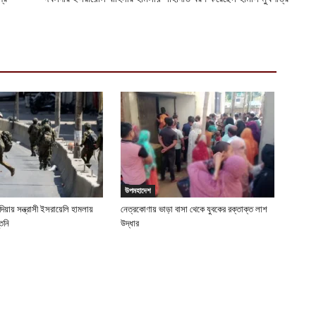
ভ
ম
আ
প
য
আ
উপমহাদেশ
্দিয়ায় সন্ত্রাসী ইসরায়েলি হামলায়
নেত্রকোণায় ভাড়া বাসা থেকে যুবকের রক্তাক্ত লাশ
িনি
উদ্ধার