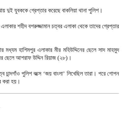
আ
 লেখায় দুই যুবককে গ্রেপ্তার করেছে বাকলিয়া থানা পুলিশ।
আ
না এলাকার শহীদ বশরুজ্জামান চত্বর এলাকা থেকে তাদের গ্রেপ্তার
আ
ম
ব
ার মধ্যম হাশিমপুর এলাকার মীর মহিউদ্দিনের ছেলে সাদ মাহমুদ
আ
নের ছেলে আশরাফ উদ্দিন রিয়াজ (২৮)।
প
বে চান্দগাঁও পুলিশ বক্সে ‘জয় বাংলা’ লিখেছিল তারা। পরে গোপন
আ
ার করা হয়।
ক
ই
আ
স
গ
আ