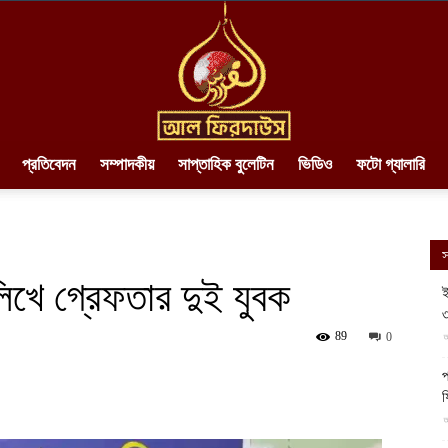
প্রতিবেদন
সম্পাদকীয়
সাপ্তাহিক বুলেটিন
ভিডিও
ফটো গ্যালারি
AlFirdaws
স
লিখে গ্রেফতার দুই যুবক
ই
৩
||
89
আ
0
প
ফ
আ