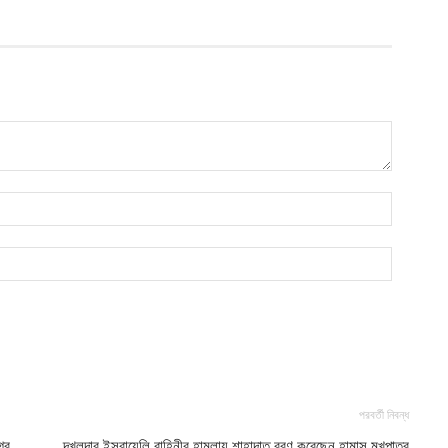
আ
আ
আ
ভ
ক
ক
আ
ভ
হ
উ
আ
ক
ক
আ
হ
শ
পরবর্তী নিবন্ধ
আ
্র
দখলদার ইসরায়েলি বাহিনীর হামলায় শাহাদাত বরণ করেছেন হামাস মুখপাত্র