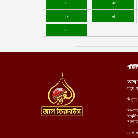
১৭
১৮
২৪
২৫
৩১
পরিচি
আল 
সত্য প
মিথ্যা
সম্পাদ
নির্বা
সহকারী
যোগায