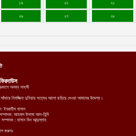
১৯
২০
২১
২৬
২৭
২৮
তি
ফিরদাউস
্রকাশে অদম্য সাহসী
র আঁধারে নিমজ্জিত দুনিয়ায় সত্যের আলো ছড়িয়ে দেওয়া আমাদের উদ্দেশ্য।
ক: ইবরাহীম হাসান
হী সম্পাদক: আহমাদ উসামা আল-হিন্দি
 সম্পাদক : হাসান বিন আব্দুল্লাহ
োগ করুনঃ