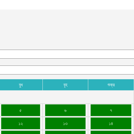
বুধ
বৃহ
শুক্র
৫
৬
৭
১২
১৩
১৪