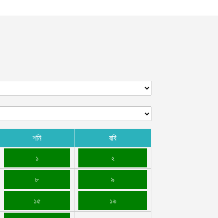
শনি
রবি
১
২
৮
৯
১৫
১৬