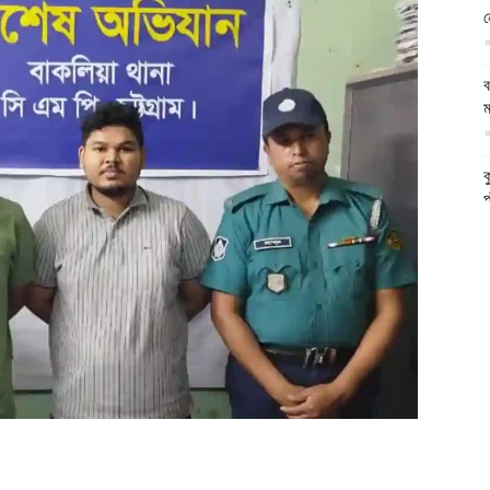
ন
আল-
আ
ব
ম
আ
ফিরদাউস
ক
প
দ
আ
ব
আ
আ
ই
আ
য