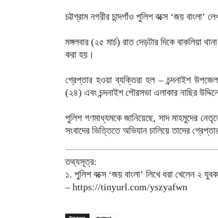
চট্টগ্রাম নগরীর চান্দগাঁও পুলিশ বক্সে ‘জয় বাংলা’
মঙ্গলবার (২৫ মার্চ) রাত দেড়টার দিকে বাকলিয়া থা
করা হয়।
গ্রেপ্তার হওয়া ব্যক্তিরা হল – চন্দনাইশ উপজেল
(২৪) এবং চন্দনাইশ পৌরসভা এলাকার নাছির উদ্দি
পুলিশ গণমাধ্যমকে জানিয়েছে, সাদ মাহমুদের নেতৃত্
সংবাদের ভিত্তিতে অভিযান চালিয়ে তাদের গ্রেপ্ত
তথ্যসূত্র:
১. পুলিশ বক্সে ‘জয় বাংলা’ লিখে ধরা খেলেন ২ যুবক
– https://tinyurl.com/yszyafwn