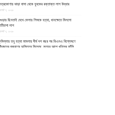
েত্রকোণায় ভাড়া বাসা থেকে যুবকের রক্তাক্ত লাশ উদ্ধার
গস্ট ৭, ২০২৬
গুড়ায় ছিনতাই দেখে ফেলায় শিশুকে হত্যা, ধানক্ষেতে মিললো
াটিচাপা লাশ
গস্ট ৭, ২০২৬
ুমিল্লায় তনু হত্যা মামলায় দীর্ঘ দশ বছর পর ডিএনএ বিশ্লেষণে
াঁচজনের শুক্রাণুর অস্তিত্ব মিলেছে, মৃত্যুর আগে খুনিদের ফাঁসি
েখতে চান তনুর মা
গস্ট ৭, ২০২৬
গুড়া ও সিলেটে দুই ঘণ্টার ব্যবধানে সড়ক দুর্ঘটনায় শিশুসহ নিহত
১৫ জন, আহত ৩০
গস্ট ৭, ২০২৬
টটি দেশের ১৭ লাখ ডলারের বেশি মুদ্রা পাচারের চেষ্টা ব্যর্থ করল
মারাতে ইসলামিয়ার নিরাপত্তা বাহিনী
গস্ট ৭, ২০২৬
ুদ্ধবিরতির পরও গাজায় ৩০০ দিনে অন্তত ৩০০ শিশু শহীদ: