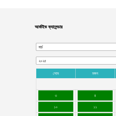
আর্কাইভ ক্যালেন্ডার
সোম
মঙ্গল
৩
৪
১০
১১