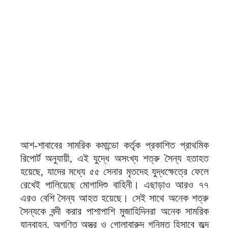
আশ-শাবাবের সামরিক কমান্ডো কর্তৃক প্রকাশিত প্রাথমিক
রিপোর্ট অনুযায়ী, এই যুদ্ধে অসংখ্য শত্রু সৈন্য হতাহত
হয়েছে, যাদের মধ্যে ৫৫ সেনার মৃতদেহ যুদ্ধক্ষেত্রে ফেলে
রেখেই পালিয়েছে মোগাদিশু বাহিনী। এছাড়াও আরও ৭৭
এরও বেশি সৈন্য আহত হয়েছে। সেই সাথে অনেক শত্রু
সৈন্যকে বন্দী করার পাশাপাশি মুজাহিদিনরা অনেক সামরিক
যানবাহন, অগণিত অস্ত্র ও গোলাবারুদ গনিমত হিসাবে জব্দ