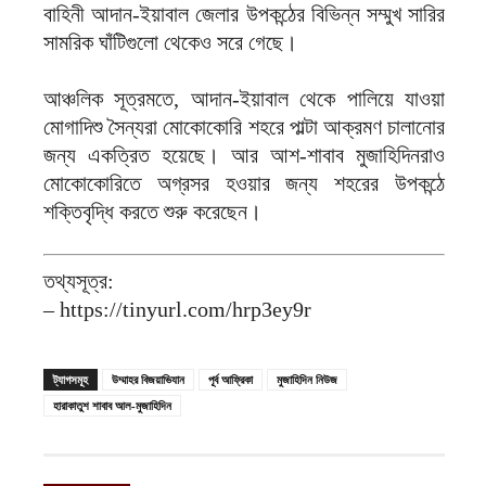
বাহিনী আদান-ইয়াবাল জেলার উপকন্ঠের বিভিন্ন সম্মুখ সারির
সামরিক ঘাঁটিগুলো থেকেও সরে গেছে।
আঞ্চলিক সূত্রমতে, আদান-ইয়াবাল থেকে পালিয়ে যাওয়া
মোগাদিশু সৈন্যরা মোকোকোরি শহরে পাল্টা আক্রমণ চালানোর
জন্য একত্রিত হয়েছে। আর আশ-শাবাব মুজাহিদিনরাও
মোকোকোরিতে অগ্রসর হওয়ার জন্য শহরের উপকন্ঠে
শক্তিবৃদ্ধি করতে শুরু করেছেন।
তথ্যসূত্র:
– https://tinyurl.com/hrp3ey9r
ট্যাগসমূহ
উম্মাহর বিজয়াভিযান
পূর্ব আফ্রিকা
মুজাহিদিন নিউজ
হারাকাতুশ শাবাব আল-মুজাহিদিন