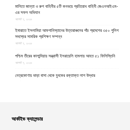
মালিতে জান্তা ও রুশ বাহিনীর ৫টি কনভয়ে প্রতিরোধ বাহিনী জেএনআইএম-
এর সফল অভিযান
আগস্ট ৭, ২০২৬
ইমারাতে ইসলামিয়া আফগানিস্তানের উত্তরাঞ্চলের পাঁচ প্রদেশের ৩৫০ পুলিশ
সদস্যের সামরিক প্রশিক্ষণ সম্পন্ন
আগস্ট ৭, ২০২৬
পশ্চিম তীরের কালান্দিয়ায় সন্ত্রাসী ইসরায়েলি হামলায় আহত ৫১ ফিলিস্তিনি
আগস্ট ৭, ২০২৬
নেত্রকোণায় ভাড়া বাসা থেকে যুবকের রক্তাক্ত লাশ উদ্ধার
আগস্ট ৭, ২০২৬
বগুড়ায় ছিনতাই দেখে ফেলায় শিশুকে হত্যা, ধানক্ষেতে মিললো মাটিচাপা লাশ
আগস্ট ৭, ২০২৬
কুমিল্লায় তনু হত্যা মামলায় দীর্ঘ দশ বছর পর ডিএনএ বিশ্লেষণে পাঁচজনের
আর্কাইভ ক্যালেন্ডার
শুক্রাণুর অস্তিত্ব মিলেছে, মৃত্যুর আগে খুনিদের ফাঁসি দেখতে চান তনুর মা
আগস্ট ৭, ২০২৬