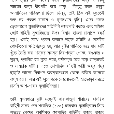
সময়ের জন্য ধীরগতি হয়ে পড়ে। কিন্তু মহান রব্বুল
আলামিনের পরিকল্পনা ছিলো ভিন্ন, তাই ঠিক এই মূহুর্তেই
শুরু হয় প্রবল বাতাস ও মুশলধারে বৃষ্টি। এতে শত্রু
ড্রোনগুলো মুজাহিদদের গতিবিধি নজরদারি করতে এবং পশ্চিমা
জোট বাহিনী মুজাহিদদের উপর বিমান হামলা চালাতে ব্যর্থ
হয়। একই সাথে প্রবল বাতাসে শত্রু ছাউনি ও সামরিক
পোস্টগুলো ক্ষতিগ্রস্ত হয়, আর বৃষ্টির পানিতে ভরে যায় মাটি
খুঁড়ে তৈরি করা শত্রুর সমস্ত নিরাপত্তা পোস্ট, বাঙ্কার ও
সুড়ঙ্গ, প্লাবিত হয় পুরো শহর, কর্দমাক্ত হয়ে পড়ে রাস্তাঘাট
ও সামরিক ঘাঁটি। এতে মোগাদিশু বাহিনী ভারী অস্ত্র শস্ত্র
ছাড়াই তাদের নিরাপদ অবস্থানগুলো থেকে বেরিয়ে আসতে
বাধ্য হয়। আর এই সুযোগকে কোনোভাবেই হাতছাড়া করতে
চাননি আশ-শাবাব মুজাহিদিনরা।
তাই মুশলধারে বৃষ্টি মধ্যেই হারাকাতুশ শাবাবের সামরিক
বাহিনী মাত্র দেড় শতাধিক (১৫০) জানবাজ মুজাহিদদের নিয়ে
শহরের কেন্দ্রে অবস্থিত মোগাদিশু বাহিনীর হাজার হাজার