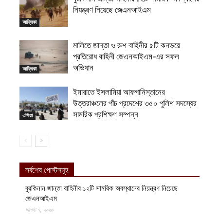
নিয়ন্ত্রণ নিয়েছে জেএনআইএম
আফ্রিকা
মালিতে জান্তা ও রুশ বাহিনীর ৫টি কনভয়ে
প্রতিরোধ বাহিনী জেএনআইএম-এর সফল
অভিযান
আফ্রিকা
ইমারাতে ইসলামিয়া আফগানিস্তানের
উত্তরাঞ্চলের পাঁচ প্রদেশের ৩৫০ পুলিশ সদস্যের
সামরিক প্রশিক্ষণ সম্পন্ন
এশিয়া
সর্বশেষ পোস্টসমূহ
বুরকিনান জান্তা বাহিনীর ১২টি সামরিক অবস্থানের নিয়ন্ত্রণ নিয়েছে
জেএনআইএম
আগস্ট ৭, ২০২৬