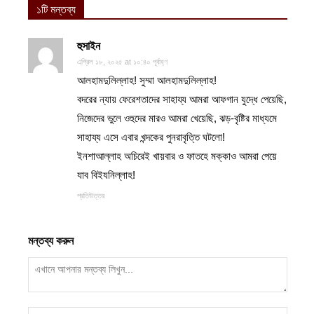
১টি মন্তব্য
হুসাইন
এপ্রিল ১৮, ২০২৫ at ১০:৪০ পূর্বাহ্ণ
আলহামদুলিল্লাহ! সুম্মা আলহামদুলিল্লাহ!
বদরের ন্যায় ফেরেশতাদের সাহায্য আমরা আফগান যুদ্ধে পেয়েছি,
নিজেদের ভুলে ওহুদের মারও আমরা খেয়েছি, ঝড়-বৃষ্টির মাধ্যমে
সাহায্য এসে এবার খন্দকের পুনরাবৃত্তি ঘটলো!
ইনশাআল্লাহ অচিরেই খায়বার ও ফাতহে মক্কাও আমরা পেয়ে
যাব বিইযনিল্লাহ!
প্রতিউত্তর
মন্তব্য করুন