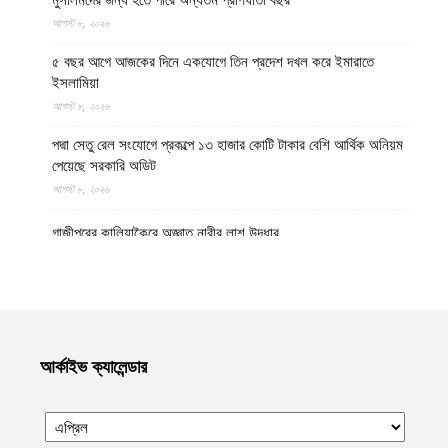
মুসলিমদের জন্য হতে পারে অন্যতম প্রাণঘাতী বছর
আগস্ট ৮, ২০২৬
৫ বছর আগে আজকের দিনে একযোগে তিন প্রদেশ দখল করে ইমারাতে
ইসলামিয়া
আগস্ট ৮, ২০২৬
পদ্মা সেতু রেল সংযোগে প্রকল্পে ১৩ হাজার কোটি টাকার বেশি আর্থিক অনিয়ম
পেয়েছে সরকারি অডিট
আগস্ট ৮, ২০২৬
গাজীপুরের কালিয়াকৈরে অজ্ঞাত নারীর লাশ উদ্ধার
আগস্ট ৮, ২০২৬
উত্তর প্রদেশের মথুরায় ঐতিহাসিক শাহী ঈদগাহ মসজিদের স্থলে আবারও
কৃষ্ণ মন্দির নির্মাণের দাবি, মসজিদের জন্য বিকল্প জমির প্রস্তাব
আগস্ট ৮, ২০২৬
আর্কাইভ ক্যালেন্ডার
হেলমান্দে বিপুল পরিমাণ অবৈধ অস্ত্র ও সামরিক সরঞ্জাম জব্দ করেছে ইমারাতে
ইসলামিয়ার নিরাপত্তা বাহিনী
আগস্ট ৮, ২০২৬