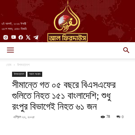
৯ই আগস্ট, ২০২৬ ঈসায়ী
২৫শে সফর, ১৪৪৮ হিজরি
AlFirdaws
হোম
উপমহাদেশ
উপমহাদেশ
সকল সংবাদ
সীমান্তে গত ০৫ বছরে বিএসএফের
||
গুলিতে নিহত ১৫১ বাংলাদেশি; শুধু
রংপুর বিভাগেই নিহত ৬১ জন
আল-
78
এপ্রিল ২২, ২০২৫
0