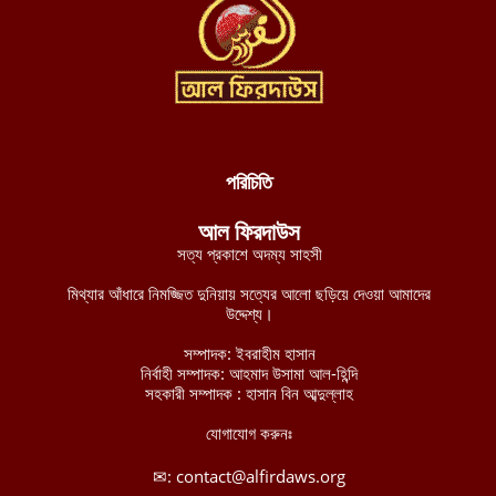
যুদ্ধ বন্ধে নাইজার রাষ্ট্রপ্রধানকে জেএনআইএম-এর শর্ত: মানব রচিত
সংবিধান ছেড়ে শরিয়াহ্ প্রতিষ্ঠা করুন
আগস্ট ৮, ২০২৬
পশ্চিমবঙ্গে শব্দ দূষণ নিয়ন্ত্রণের অজুহাতে টার্গেট কেবল মসজিদ, লাউডস্পিকার
অপসারণের নির্দেশ হিন্দুত্ববাদী পুলিশের
আগস্ট ৮, ২০২৬
পরিচিতি
নব্য চাঁদাবাজদের হাতে জিম্মি রাজধানীবাসী, ৩৫ স্পটে পুলিশ সদস্যরাই করছে
আল ফিরদাউস
চাঁদাবাজি
সত্য প্রকাশে অদম্য সাহসী
আগস্ট ৮, ২০২৬
মিথ্যার আঁধারে নিমজ্জিত দুনিয়ায় সত্যের আলো ছড়িয়ে দেওয়া আমাদের
বুরকিনান জান্তা বাহিনীর ১২টি সামরিক অবস্থানের নিয়ন্ত্রণ নিয়েছে
উদ্দেশ্য।
জেএনআইএম
সম্পাদক: ইবরাহীম হাসান
আগস্ট ৭, ২০২৬
নির্বাহী সম্পাদক: আহমাদ উসামা আল-হিন্দি
সহকারী সম্পাদক : হাসান বিন আব্দুল্লাহ
মালিতে জান্তা ও রুশ বাহিনীর ৫টি কনভয়ে প্রতিরোধ বাহিনী জেএনআইএম-
এর সফল অভিযান
যোগাযোগ করুনঃ
আগস্ট ৭, ২০২৬
✉:
contact@alfirdaws.org
ইমারাতে ইসলামিয়া আফগানিস্তানের উত্তরাঞ্চলের পাঁচ প্রদেশের ৩৫০ পুলিশ