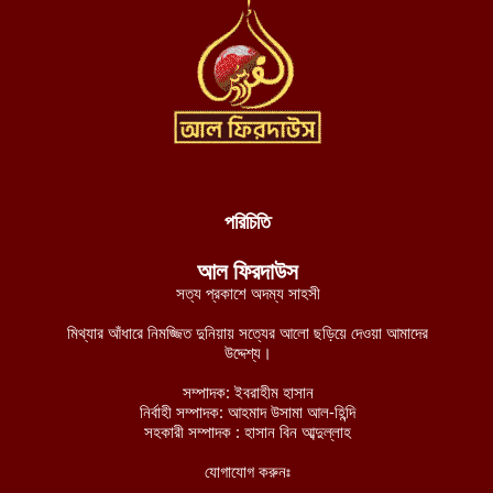
আগস্ট ৬, ২০২৬
দক্ষিণ লেবাননে আইইডি বিস্ফোরণে দুই দখলদার ইসরায়েলি সেনা নিহত,
আহত ৭
আগস্ট ৬, ২০২৬
ডান হাতে ভাত খেতে খেতে বাম হাতে নিচ্ছে ঘুষ! ঠাকুরগাঁও জেলা রেজিস্ট্রার
অফিসের কর্মকর্তার ভিডিও ভাইরাল
আগস্ট ৫, ২০২৬
পরিচিতি
নাটোরে ব্যাংক থেকে টাকা তুলে ফেরার পথে নারীর লাখ টাকা ছিনতাই
আল ফিরদাউস
আগস্ট ৫, ২০২৬
সত্য প্রকাশে অদম্য সাহসী
লালমনিরহাটে তিস্তা নদীর পানি বিপৎসীমার ওপরে, ভয়াবহ বন্যার শঙ্কা
মিথ্যার আঁধারে নিমজ্জিত দুনিয়ায় সত্যের আলো ছড়িয়ে দেওয়া আমাদের
আগস্ট ৫, ২০২৬
উদ্দেশ্য।
চীন-পাকিস্তানের নিরাপত্তা বিষয়ক ভিত্তিহীন অভিযোগ প্রত্যাখ্যান করেছে
সম্পাদক: ইবরাহীম হাসান
নির্বাহী সম্পাদক: আহমাদ উসামা আল-হিন্দি
ইমারাতে ইসলামিয়া
সহকারী সম্পাদক : হাসান বিন আব্দুল্লাহ
আগস্ট ৫, ২০২৬
যোগাযোগ করুনঃ
আশ-শাবাবের নিয়ন্ত্রণে কেন্দ্রীয় হিরান রাজ্যের ৩ শহর: নিহত মোগাদিশু