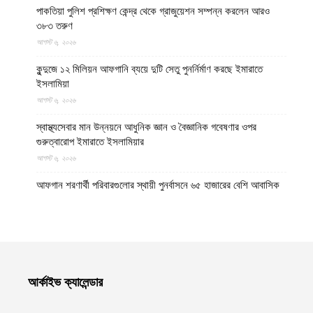
পাকতিয়া পুলিশ প্রশিক্ষণ কেন্দ্র থেকে গ্রাজুয়েশন সম্পন্ন করলেন আরও
৩৮৩ তরুণ
আগস্ট ৬, ২০২৬
কুন্দুজে ১২ মিলিয়ন আফগানি ব্যয়ে দুটি সেতু পুনর্নির্মাণ করছে ইমারাতে
ইসলামিয়া
আগস্ট ৬, ২০২৬
স্বাস্থ্যসেবার মান উন্নয়নে আধুনিক জ্ঞান ও বৈজ্ঞানিক গবেষণার ওপর
গুরুত্বারোপ ইমারাতে ইসলামিয়ার
আগস্ট ৬, ২০২৬
আফগান শরণার্থী পরিবারগুলোর স্থায়ী পুনর্বাসনে ৬৫ হাজারের বেশি আবাসিক
প্লট বরাদ্দ ইমারাতে ইসলামিয়ার
আগস্ট ৬, ২০২৬
ভিডিও || আফগানিস্তানের কুনার প্রদেশে গত বছরের ভূমিকম্পে ক্ষতিগ্রস্ত
পরিবারগুলোর জন্য ৩৬টি বাড়ি ও একটি মসজিদ নির্মাণ করেছে ইমারাতে
ইসলামিয়া
আর্কাইভ ক্যালেন্ডার
আগস্ট ৬, ২০২৬