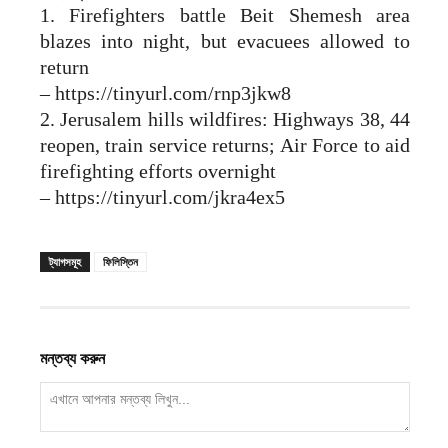
1. Firefighters battle Beit Shemesh area
blazes into night, but evacuees allowed to
return
– https://tinyurl.com/rnp3jkw8
2. Jerusalem hills wildfires: Highways 38, 44
reopen, train service returns; Air Force to aid
firefighting efforts overnight
– https://tinyurl.com/jkra4ex5
ট্যাগসমূহ
ফিলিস্তিন
মন্তব্য করুন