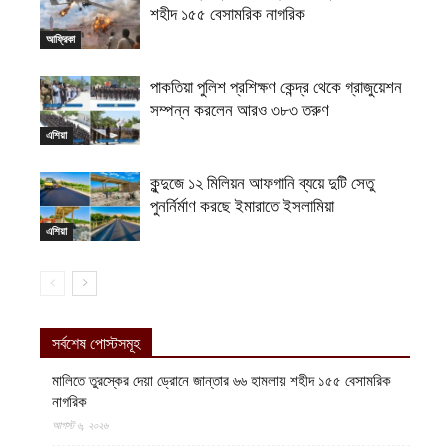
শহীদ ১৫৫ বেসামরিক নাগরিক
আফ্রিকা
পাকতিয়া পুলিশ প্রশিক্ষণ কেন্দ্র থেকে গ্রাজুয়েশন
সম্পন্ন করলেন আরও ৩৮৩ তরুণ
এশিয়া
কুন্দুজে ১২ মিলিয়ন আফগানি ব্যয়ে দুটি সেতু
পুনর্নির্মাণ করছে ইমারাতে ইসলামিয়া
এশিয়া
সর্বশেষ পোস্টসমূহ
মালিতে তুরস্কের দেয়া ড্রোনে জান্তার ৬৬ হামলায় শহীদ ১৫৫ বেসামরিক
নাগরিক
আগস্ট ৬, ২০২৬