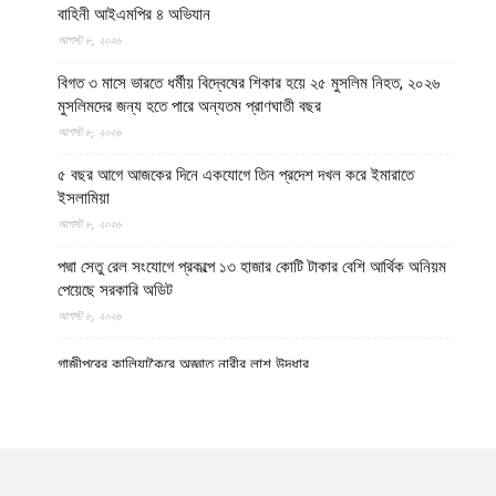
বাহিনী আইএমপির ৪ অভিযান
আগস্ট ৮, ২০২৬
বিগত ৩ মাসে ভারতে ধর্মীয় বিদ্বেষের শিকার হয়ে ২৫ মুসলিম নিহত, ২০২৬
মুসলিমদের জন্য হতে পারে অন্যতম প্রাণঘাতী বছর
আগস্ট ৮, ২০২৬
৫ বছর আগে আজকের দিনে একযোগে তিন প্রদেশ দখল করে ইমারাতে
ইসলামিয়া
আগস্ট ৮, ২০২৬
পদ্মা সেতু রেল সংযোগে প্রকল্পে ১৩ হাজার কোটি টাকার বেশি আর্থিক অনিয়ম
পেয়েছে সরকারি অডিট
আগস্ট ৮, ২০২৬
গাজীপুরের কালিয়াকৈরে অজ্ঞাত নারীর লাশ উদ্ধার
আগস্ট ৮, ২০২৬
উত্তর প্রদেশের মথুরায় ঐতিহাসিক শাহী ঈদগাহ মসজিদের স্থলে আবারও
কৃষ্ণ মন্দির নির্মাণের দাবি, মসজিদের জন্য বিকল্প জমির প্রস্তাব
আগস্ট ৮, ২০২৬