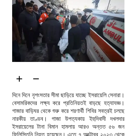
ফিরদাউস
দিনে দিনে নৃশংসতার সীমা ছাড়িয়ে যাচ্ছে ইসরায়েলি সেনারা।
বেসামরিকদের লক্ষ্য করে প্রতিনিয়তই বাড়ছে হত্যাযজ্ঞ।
গাজার বাড়িঘর থেকে শুরু করে শরণার্থী শিবির সবত্রই চলছে
নারকীয় তাণ্ডব। গাজা উপত্যকায় ইহুদিবাদী দখলদার
ইসরায়েলের টানা বিমান হামলায় আরও অন্তত ৫৬ জন
ফিলিস্তিনি নিহত হয়েছেন। এতে ৭ অক্টোবর ২০২৩ থেকে