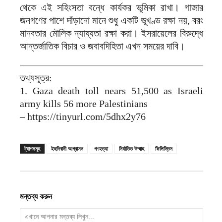
থেকে এই সহিংসতা বন্ধে কার্যকর ভূমিকা রাখা। গাজার
জনগণের পাশে দাঁড়ানো মানে শুধু একটি ভূখণ্ড রক্ষা নয়, বরং
মানবতার মৌলিক ন্যায্যতা রক্ষা করা। ইসরায়েলের বিরুদ্ধে
আন্তর্জাতিক বিচার ও জবাবদিহিতা এখন সময়ের দাবি।
তথ্যসূত্র:
1. Gaza death toll nears 51,500 as Israeli
army kills 56 more Palestinians
– https://tinyurl.com/5dhx2y76
ট্যাগসমূহ
ইহুদিবাদী আগ্রাসন
গণহত্যা
নির্যাতিত উম্মাহ
ফিলিস্তিন
মন্তব্য করুন