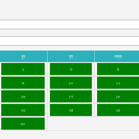
বুধ
বৃহ
শুক্র
২
৩
৪
৯
১০
১১
১৬
১৭
১৮
২৩
২৪
২৫
৩০