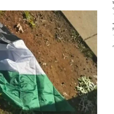
ই
আল-
৩
আ
প
ফ
আ
ফিরদাউস
ন
আ
ব
ম
আ
ক
প
দ
আ
ব