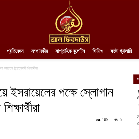
প্রতিবেদন
সম্পাদকীয়
সাপ্তাহিক বুলেটিন
ভিডিও
ফটো গ্যালারি
AlFirdaws
ারতের হিন্দুত্ববাদী শিক্ষার্থীরা
স
য়ে ইসরায়েলের পক্ষে স্লোগান
ব
শিক্ষার্থীরা
||
আ
ম
160
0
আ