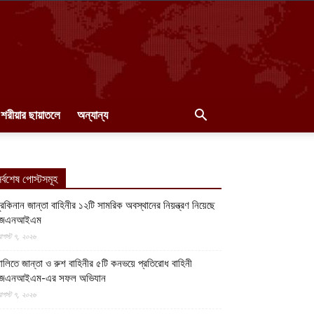
শরীয়ার ছায়াতলে
অন্যান্য
র্বশেষ পোস্টসমূহ
ুরকিনান জান্তা বাহিনীর ১২টি সামরিক অবস্থানের নিয়ন্ত্রণ নিয়েছে
জেএনআইএম
গস্ট ৭, ২০২৬
ালিতে জান্তা ও রুশ বাহিনীর ৫টি কনভয়ে প্রতিরোধ বাহিনী
জেএনআইএম-এর সফল অভিযান
গস্ট ৭, ২০২৬