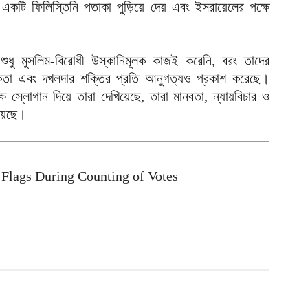
া একটি ফিলিস্তিনি পতাকা পুড়িয়ে দেয় এবং ইসরায়েলের পক্ষে
ক
ই
আ
ী শুধু মুসলিম-বিরোধী উস্কানিমূলক কাজই করেনি, বরং তাদের
স
ানসিকতা এবং দখলদার শক্তির প্রতি আনুগত্যও প্রকাশ করেছে।
গ
 স্লোগান দিয়ে তারা দেখিয়েছে, তারা মানবতা, ন্যায়বিচার ও
আ
য়েছে।
আ
আ
আ
 Flags During Counting of Votes
ভ
ক
ক
আ
ভ
হ
উ
আ