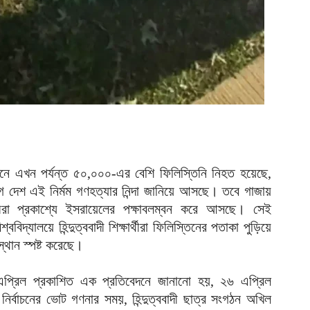
আ
আ
ই
আ
য
আ
আ
নে এখন পর্যন্ত ৫০,০০০-এর বেশি ফিলিস্তিনি নিহত হয়েছে,
আ
গ দেশ এই নির্মম গণহত্যার নিন্দা জানিয়ে আসছে। তবে গাজায়
ম
াদীরা প্রকাশ্যে ইসরায়েলের পক্ষাবলম্বন করে আসছে। সেই
ব
দ্যালয়ে হিন্দুত্ববাদী শিক্ষার্থীরা ফিলিস্তিনের পতাকা পুড়িয়ে
আ
্থান স্পষ্ট করেছে।
প
এপ্রিল প্রকাশিত এক প্রতিবেদনে জানানো হয়, ২৬ এপ্রিল
আ
নির্বাচনের ভোট গণনার সময়, হিন্দুত্ববাদী ছাত্র সংগঠন অখিল