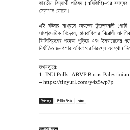
ভারতীয় বিদ্যার্থী পরিষদ (এবিভিপি)-এর সদস্যর
স্লোগান তোলে।
এই ঘটনার মাধ্যমে ভারতের হিন্দুত্ববাদী গোষ্ঠ
সাম্প্রদায়িক বিদ্বেষ, মানবাধিকার বিরোধী ম
ফিলিস্তিনের পতাকা পুড়িয়ে এবং ইসরায়েলের পক্ষে
নির্যাতিত জনগণের অধিকারের বিরুদ্ধে অবস্থান নি
তথ্যসূত্র:
1. JNU Polls: ABVP Burns Palestinian
– https://tinyurl.com/y4z5wp7p
ট্যাগসমূহ
নির্যাতিত উম্মাহ
ভারত
মন্তব্য করুন