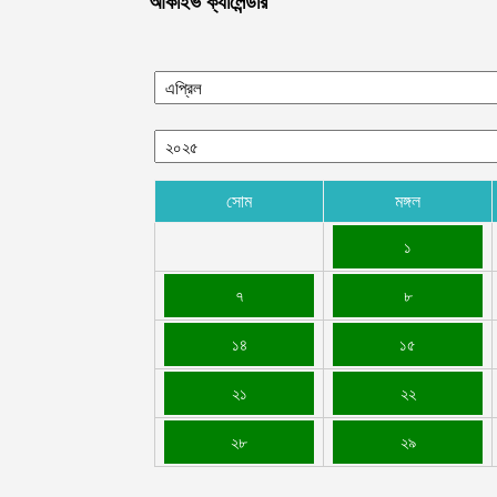
আর্কাইভ ক্যালেন্ডার
সোম
মঙ্গল
১
৭
৮
১৪
১৫
২১
২২
২৮
২৯