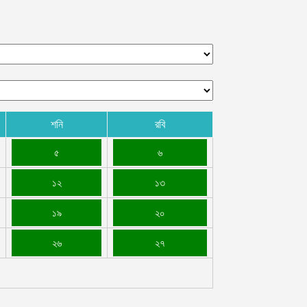
শনি
রবি
৫
৬
১২
১৩
১৯
২০
২৬
২৭