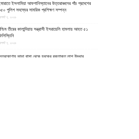
মারাতে ইসলামিয়া আফগানিস্তানের উত্তরাঞ্চলের পাঁচ প্রদেশের
৫০ পুলিশ সদস্যের সামরিক প্রশিক্ষণ সম্পন্ন
গস্ট ৭, ২০২৬
শ্চিম তীরের কালান্দিয়ায় সন্ত্রাসী ইসরায়েলি হামলায় আহত ৫১
িলিস্তিনি
গস্ট ৭, ২০২৬
েত্রকোণায় ভাড়া বাসা থেকে যুবকের রক্তাক্ত লাশ উদ্ধার
গস্ট ৭, ২০২৬
গুড়ায় ছিনতাই দেখে ফেলায় শিশুকে হত্যা, ধানক্ষেতে মিললো
াটিচাপা লাশ
গস্ট ৭, ২০২৬
ুমিল্লায় তনু হত্যা মামলায় দীর্ঘ দশ বছর পর ডিএনএ বিশ্লেষণে
াঁচজনের শুক্রাণুর অস্তিত্ব মিলেছে, মৃত্যুর আগে খুনিদের ফাঁসি
েখতে চান তনুর মা
গস্ট ৭, ২০২৬
গুড়া ও সিলেটে দুই ঘণ্টার ব্যবধানে সড়ক দুর্ঘটনায় শিশুসহ নিহত