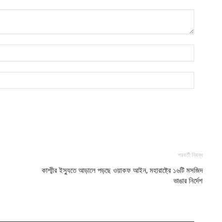
ক
ক
আ
হ
শ
আ
পরবর্তী নিবন্ধ
কাশ্মীর ইস্যুতে আড়ালে পড়ছে ওয়াকফ আইন, মহারাষ্ট্রে ১৬টি মসজিদ
ভাঙার নির্দেশ