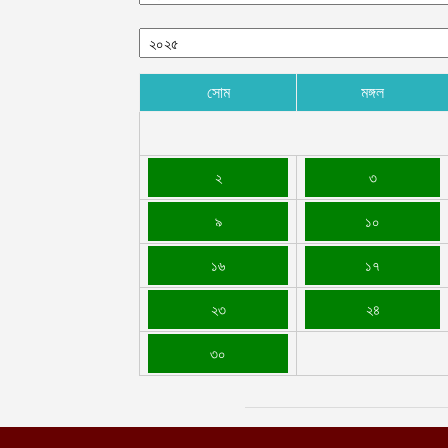
সোম
মঙ্গল
২
৩
৯
১০
১৬
১৭
২৩
২৪
৩০