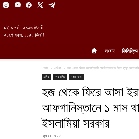
৮ই আগস্ট, ২০২৬ ঈসায়ী
২৪শে সফর, ১৪৪৮ হিজরি
সংবাদ
ফিলিস্তিন
হোম
এশিয়া
হজ থেকে ফিরে আসা ইরানী নাগরিকদেরকে ভিসা ছাড়া আফগানিস্
এশিয়া
মধ্য এশিয়া
সকল সংবাদ
হজ থেকে ফিরে আসা ইরা
আফগানিস্তানে ১ মাস থা
ইসলামিয়া সরকার
জুন ২০, ২০২৫