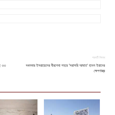
ক
ক
আ
হ
শ
আ
পরবর্তী নিবন্ধ
ছে ৩৩
দখলদার ইসরায়েলের বীরশেবা শহরে ‘সরাসরি আঘাত’ হানল ইরানের
ক্ষেপণাস্ত্র