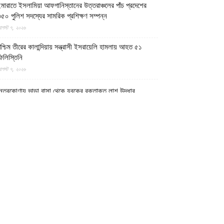
মারাতে ইসলামিয়া আফগানিস্তানের উত্তরাঞ্চলের পাঁচ প্রদেশের
৫০ পুলিশ সদস্যের সামরিক প্রশিক্ষণ সম্পন্ন
গস্ট ৭, ২০২৬
শ্চিম তীরের কালান্দিয়ায় সন্ত্রাসী ইসরায়েলি হামলায় আহত ৫১
িলিস্তিনি
গস্ট ৭, ২০২৬
েত্রকোণায় ভাড়া বাসা থেকে যুবকের রক্তাক্ত লাশ উদ্ধার
গস্ট ৭, ২০২৬
গুড়ায় ছিনতাই দেখে ফেলায় শিশুকে হত্যা, ধানক্ষেতে মিললো
াটিচাপা লাশ
গস্ট ৭, ২০২৬
ুমিল্লায় তনু হত্যা মামলায় দীর্ঘ দশ বছর পর ডিএনএ বিশ্লেষণে
াঁচজনের শুক্রাণুর অস্তিত্ব মিলেছে, মৃত্যুর আগে খুনিদের ফাঁসি
েখতে চান তনুর মা
গস্ট ৭, ২০২৬
গুড়া ও সিলেটে দুই ঘণ্টার ব্যবধানে সড়ক দুর্ঘটনায় শিশুসহ নিহত