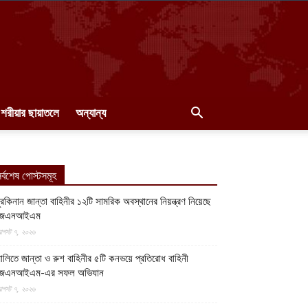
শরীয়ার ছায়াতলে
অন্যান্য
র্বশেষ পোস্টসমূহ
ুরকিনান জান্তা বাহিনীর ১২টি সামরিক অবস্থানের নিয়ন্ত্রণ নিয়েছে
জেএনআইএম
গস্ট ৭, ২০২৬
ালিতে জান্তা ও রুশ বাহিনীর ৫টি কনভয়ে প্রতিরোধ বাহিনী
জেএনআইএম-এর সফল অভিযান
গস্ট ৭, ২০২৬