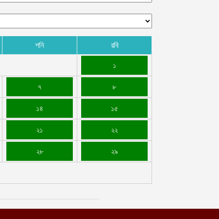
শনি
রবি
১
৭
৮
১৪
১৫
২১
২২
২৮
২৯