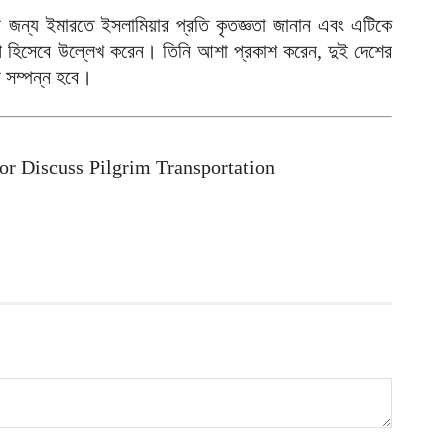
ক
র জন্য ইমারতে ইসলামিয়ার প্রতি কৃতজ্ঞতা জানান এবং এটিকে
ই
দক্ষেপ হিসেবে উল্লেখ করেন। তিনি আশা প্রকাশ করেন, দুই দেশের
আ
ে সম্পন্ন হবে।
স
গ
আ
or Discuss Pilgrim Transportation
আ
আ
আ
ভ
ক
ক
আ
ভ
হ
উ
আ