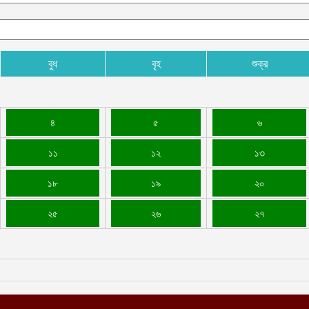
বুধ
বৃহ
শুক্র
৪
৫
৬
১১
১২
১৩
১৮
১৯
২০
২৫
২৬
২৭