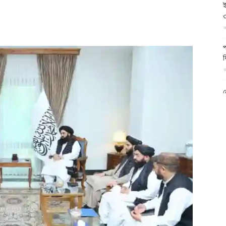
ই
আল-
৩
আ
প
ফ
আ
ফিরদাউস
ন
আ
ব
ম
আ
ক
প
দ
আ
ব