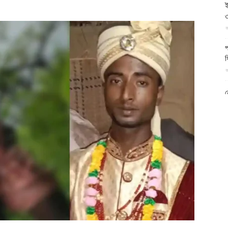
ই
আল-
৩
আ
প
ফ
আ
ফিরদাউস
ন
আ
ব
ম
আ
ক
প
দ
আ
ব