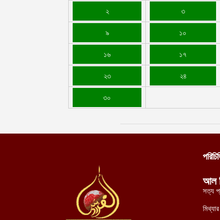
২
৩
৯
১০
১৬
১৭
২৩
২৪
৩০
পরিচি
আল 
সত্য প
মিথ্যা