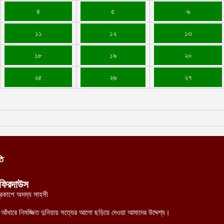
৪
৫
৬
১১
১২
১৩
১৮
১৯
২০
২৫
২৬
২৭
তি
ফিরদাউস
্রকাশে অদম্য সাহসী
র আঁধারে নিমজ্জিত দুনিয়ায় সত্যের আলো ছড়িয়ে দেওয়া আমাদের উদ্দেশ্য।