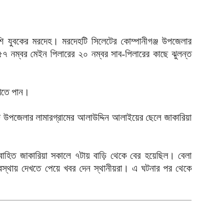
আ
আ
শি যুবকের মরদেহ। মরদেহটি সিলেটের কোম্পানীগঞ্জ উপজেলার
ই
 নম্বর মেইন পিলারের ২০ নম্বর সাব-পিলারের কাছে ঝুলন্ত
আ
য
েখতে পান।
আ
আ
টি উপজেলার লামারগ্রামের আলাউদ্দিন আলাইয়ের ছেলে জাকারিয়া
আ
ম
িবাহিত জাকারিয়া সকালে ৭টায় বাড়ি থেকে বের হয়েছিল। বেলা
ব
স্থায় দেখতে পেয়ে খবর দেন স্থানীয়রা। এ ঘটনার পর থেকে
আ
প
আ