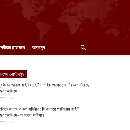
শরীয়ার ছায়াতলে
অন্যান্য
র্বশেষ পোস্টসমূহ
ুরকিনান জান্তা বাহিনীর ১২টি সামরিক অবস্থানের নিয়ন্ত্রণ নিয়েছে
জেএনআইএম
গস্ট ৭, ২০২৬
ালিতে জান্তা ও রুশ বাহিনীর ৫টি কনভয়ে প্রতিরোধ বাহিনী
জেএনআইএম-এর সফল অভিযান
গস্ট ৭, ২০২৬