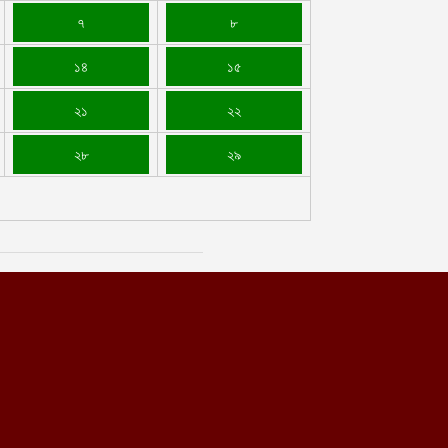
৭
৮
১৪
১৫
২১
২২
২৮
২৯