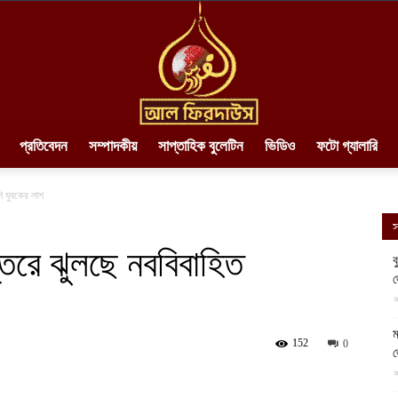
প্রতিবেদন
সম্পাদকীয়
সাপ্তাহিক বুলেটিন
ভিডিও
ফটো গ্যালারি
AlFirdaws
ি যুবকের লাশ
স
্তরে ঝুলছে নববিবাহিত
ব
||
আ
ম
152
0
আ