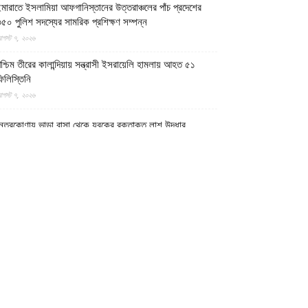
মারাতে ইসলামিয়া আফগানিস্তানের উত্তরাঞ্চলের পাঁচ প্রদেশের
৫০ পুলিশ সদস্যের সামরিক প্রশিক্ষণ সম্পন্ন
গস্ট ৭, ২০২৬
শ্চিম তীরের কালান্দিয়ায় সন্ত্রাসী ইসরায়েলি হামলায় আহত ৫১
িলিস্তিনি
গস্ট ৭, ২০২৬
েত্রকোণায় ভাড়া বাসা থেকে যুবকের রক্তাক্ত লাশ উদ্ধার
গস্ট ৭, ২০২৬
গুড়ায় ছিনতাই দেখে ফেলায় শিশুকে হত্যা, ধানক্ষেতে মিললো
াটিচাপা লাশ
গস্ট ৭, ২০২৬
ুমিল্লায় তনু হত্যা মামলায় দীর্ঘ দশ বছর পর ডিএনএ বিশ্লেষণে
াঁচজনের শুক্রাণুর অস্তিত্ব মিলেছে, মৃত্যুর আগে খুনিদের ফাঁসি
েখতে চান তনুর মা
গস্ট ৭, ২০২৬
গুড়া ও সিলেটে দুই ঘণ্টার ব্যবধানে সড়ক দুর্ঘটনায় শিশুসহ নিহত