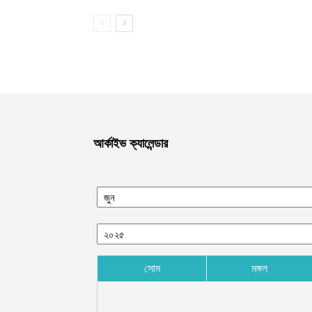
আর্কাইভ ক্যালেন্ডার
সোম
মঙ্গল