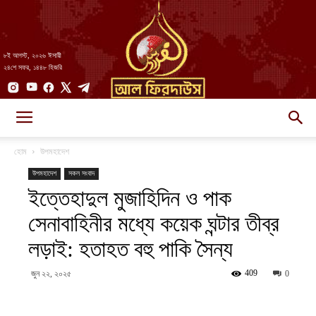
৮ই আগস্ট, ২০২৬ ঈসায়ী
২৪শে সফর, ১৪৪৮ হিজরি
AlFirdaws
হোম
উপমহাদেশ
উপমহাদেশ
সকল সংবাদ
ইত্তেহাদুল মুজাহিদিন ও পাক
||
সেনাবাহিনীর মধ্যে কয়েক ঘন্টার তীব্র
লড়াই: হতাহত বহু পাকি সৈন্য
আল-
409
জুন ২২, ২০২৫
0