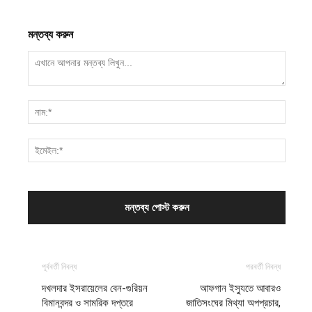
মন্তব্য করুন
পূর্ববর্তী নিবন্ধ
পরবর্তী নিবন্ধ
দখলদার ইসরায়েলের বেন-গুরিয়ন
আফগান ইস্যুতে আবারও
বিমানবন্দর ও সামরিক দপ্তরে
জাতিসংঘের মিথ্যা অপপ্রচার,