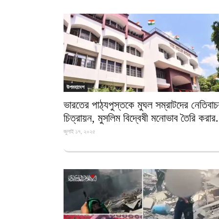
উপমহাদেশ
ভারতের পাঠ্যপুস্তকে মুঘল সম্রাটদের নেতিবা
চিত্রায়ন, মুসলিম বিদ্বেষী মনোভাব তৈরি করার.
জুলাই ১৭, ২০২৫