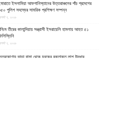
মারাতে ইসলামিয়া আফগানিস্তানের উত্তরাঞ্চলের পাঁচ প্রদেশের
৫০ পুলিশ সদস্যের সামরিক প্রশিক্ষণ সম্পন্ন
গস্ট ৭, ২০২৬
শ্চিম তীরের কালান্দিয়ায় সন্ত্রাসী ইসরায়েলি হামলায় আহত ৫১
িলিস্তিনি
গস্ট ৭, ২০২৬
েত্রকোণায় ভাড়া বাসা থেকে যুবকের রক্তাক্ত লাশ উদ্ধার
গস্ট ৭, ২০২৬
গুড়ায় ছিনতাই দেখে ফেলায় শিশুকে হত্যা, ধানক্ষেতে মিললো
াটিচাপা লাশ
গস্ট ৭, ২০২৬
ুমিল্লায় তনু হত্যা মামলায় দীর্ঘ দশ বছর পর ডিএনএ বিশ্লেষণে
াঁচজনের শুক্রাণুর অস্তিত্ব মিলেছে, মৃত্যুর আগে খুনিদের ফাঁসি
েখতে চান তনুর মা
গস্ট ৭, ২০২৬
গুড়া ও সিলেটে দুই ঘণ্টার ব্যবধানে সড়ক দুর্ঘটনায় শিশুসহ নিহত