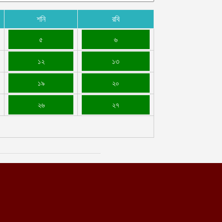
শনি
রবি
৫
৬
১২
১৩
১৯
২০
২৬
২৭