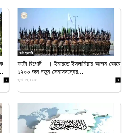
আ
আ
ই
আ
য
ফটো গ্যালারি
আ
চক
ফটো রিপোর্ট ।। ইমারতে ইসলামিয়ার আজম কোরে
আ
..
১২০০ জন নতুন সেনাসদস্যের...
আ
জুলাই ১৭, ২০২৫
0
0
ম
ব
আ
প
আ