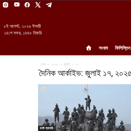
৮ই আগস্ট, ২০২৬ ঈসায়ী
২৪শে সফর, ১৪৪৮ হিজরি
সংবাদ
ফিলিস্তিন
হোম
২০২৫
জুলাই
১৭
দৈনিক আর্কাইভ: জুলাই ১৭, ২০২
ফটো গ্যালারি