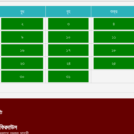
বুধ
বৃহ
শুক্র
২
৩
৪
৯
১০
১১
১৬
১৭
১৮
২৩
২৪
২৫
৩০
৩১
তি
ফিরদাউস
্রকাশে অদম্য সাহসী