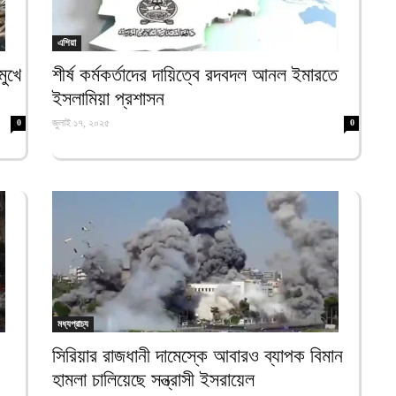
ক
ই
এশিয়া
আ
মুখে
শীর্ষ কর্মকর্তাদের দায়িত্বে রদবদল আনল ইমারতে
স
ইসলামিয়া প্রশাসন
গ
জুলাই ১৭, ২০২৫
0
0
আ
আ
আ
আ
ভ
ক
ক
আ
মধ্যপ্রাচ্য
ভ
হ
সিরিয়ার রাজধানী দামেস্কে আবারও ব্যাপক বিমান
উ
হামলা চালিয়েছে সন্ত্রাসী ইসরায়েল
আ