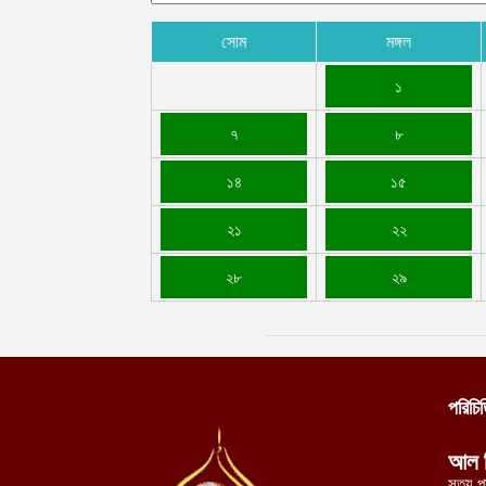
সোম
মঙ্গল
১
৭
৮
১৪
১৫
২১
২২
২৮
২৯
পরিচি
আল 
সত্য প