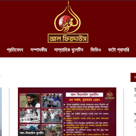
প্রতিবেদন
সম্পাদকীয়
সাপ্তাহিক বুলেটিন
ভিডিও
ফটো গ্যালারি
AlFirdaws
৫
স
ব
||
আ
ম
আ
আল-ফিরদাউস বুলেটিন