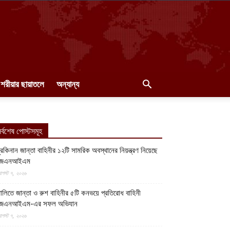
শরীয়ার ছায়াতলে
অন্যান্য
র্বশেষ পোস্টসমূহ
ুরকিনান জান্তা বাহিনীর ১২টি সামরিক অবস্থানের নিয়ন্ত্রণ নিয়েছে
জেএনআইএম
গস্ট ৭, ২০২৬
ালিতে জান্তা ও রুশ বাহিনীর ৫টি কনভয়ে প্রতিরোধ বাহিনী
জেএনআইএম-এর সফল অভিযান
গস্ট ৭, ২০২৬