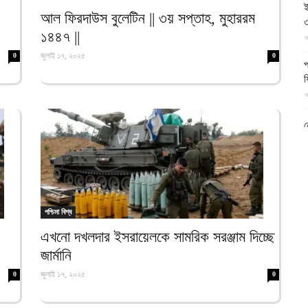
ই
আল-
আল ফিরদাউস বুলেটিন || ৩য় সপ্তাহ, মুহাররম
৩
১৪৪৭ ||
আ
জুলাই ১৭, ২০২৫
0
0
প
ফ
আ
ফিরদাউস
ন
আ
ব
ম
আ
পশ্চিমা বিশ্ব
ক
এখনো দখলদার ইসরায়েলকে সামরিক সরঞ্জাম দিচ্ছে
প
জার্মানি
দ
আ
জুলাই ১৭, ২০২৫
0
0
ব