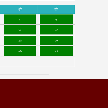
শনি
রবি
৫
৬
১২
১৩
১৯
২০
২৬
২৭