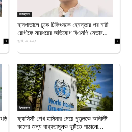
ক
ই
উপমহাদেশ
আ
হাসপাতালে ঢুকে চিকিৎসকে হেনস্তার পর নারী
স
রোগীকে মারধরের অভিযোগ বিএনপি নেতার...
গ
জুলাই ১৩, ২০২৫
0
0
আ
আ
আ
আ
ভ
ক
ক
আ
উপমহাদেশ
ভ
হ
িংড়ি
ফ্যাসিস্ট শেখ হাসিনার মেয়ে পুতুলকে অনির্দিষ্ট
উ
কালের জন্য বাধ্যতামূলক ছুটিতে পাঠালো...
আ