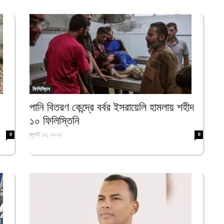
আ
আ
ই
আ
য
ফিলিস্তিন
আ
পানি বিতরণ কেন্দ্রে বর্বর ইসরায়েলি হামলায় শহীদ
আ
১০ ফিলিস্তিনি
আ
জুলাই ১৩, ২০২৫
0
0
ম
ব
আ
প
আ