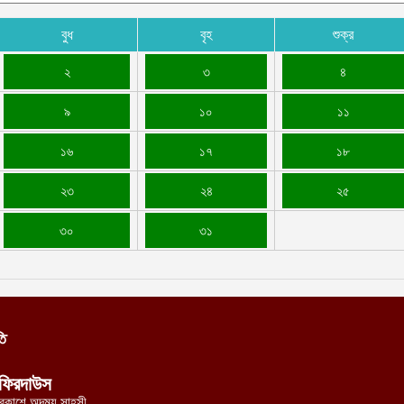
বুধ
বৃহ
শুক্র
২
৩
৪
৯
১০
১১
১৬
১৭
১৮
২৩
২৪
২৫
৩০
৩১
তি
ফিরদাউস
্রকাশে অদম্য সাহসী