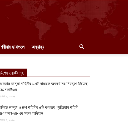
শরীয়ার ছায়াতলে
অন্যান্য
র্বশেষ পোস্টসমূহ
ুরকিনান জান্তা বাহিনীর ১২টি সামরিক অবস্থানের নিয়ন্ত্রণ নিয়েছে
জেএনআইএম
গস্ট ৭, ২০২৬
ালিতে জান্তা ও রুশ বাহিনীর ৫টি কনভয়ে প্রতিরোধ বাহিনী
জেএনআইএম-এর সফল অভিযান
গস্ট ৭, ২০২৬