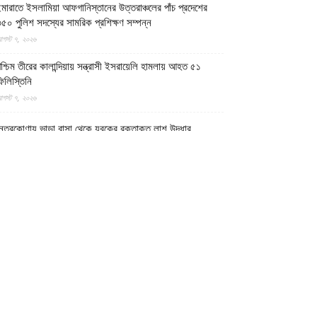
মারাতে ইসলামিয়া আফগানিস্তানের উত্তরাঞ্চলের পাঁচ প্রদেশের
৫০ পুলিশ সদস্যের সামরিক প্রশিক্ষণ সম্পন্ন
গস্ট ৭, ২০২৬
শ্চিম তীরের কালান্দিয়ায় সন্ত্রাসী ইসরায়েলি হামলায় আহত ৫১
িলিস্তিনি
গস্ট ৭, ২০২৬
েত্রকোণায় ভাড়া বাসা থেকে যুবকের রক্তাক্ত লাশ উদ্ধার
গস্ট ৭, ২০২৬
গুড়ায় ছিনতাই দেখে ফেলায় শিশুকে হত্যা, ধানক্ষেতে মিললো
াটিচাপা লাশ
গস্ট ৭, ২০২৬
ুমিল্লায় তনু হত্যা মামলায় দীর্ঘ দশ বছর পর ডিএনএ বিশ্লেষণে
াঁচজনের শুক্রাণুর অস্তিত্ব মিলেছে, মৃত্যুর আগে খুনিদের ফাঁসি
েখতে চান তনুর মা
গস্ট ৭, ২০২৬
গুড়া ও সিলেটে দুই ঘণ্টার ব্যবধানে সড়ক দুর্ঘটনায় শিশুসহ নিহত