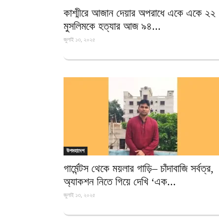
কাশ্মীরে আজান দেয়ার অপরাধে একে একে ২২
মুসলিমকে হত্যার আজ ৯৪...
জুলাই ১৩, ২০২৫
উপমহাদেশ
গার্মেন্টস থেকে ময়লার গাড়ি– চাঁদাবাজি সর্বত্র,
অ্যাকশন নিতে গিয়ে দেখি ‘এক...
জুলাই ১৩, ২০২৫