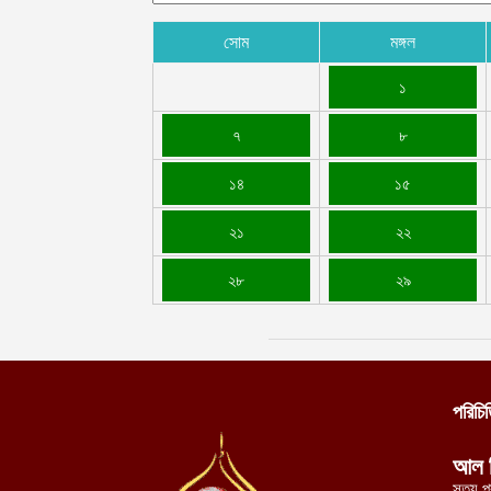
সোম
মঙ্গল
১
৭
৮
১৪
১৫
২১
২২
২৮
২৯
পরিচি
আল 
সত্য প