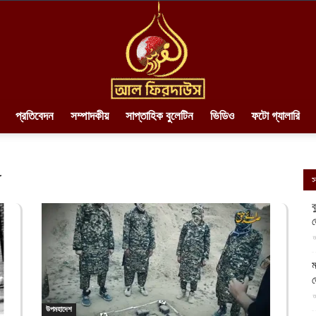
প্রতিবেদন
সম্পাদকীয়
সাপ্তাহিক বুলেটিন
ভিডিও
ফটো গ্যালারি
AlFirdaws
৫
স
ব
||
আ
ম
আ
উপমহাদেশ