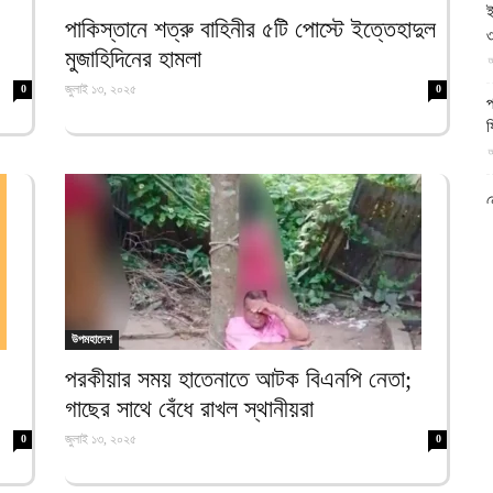
ই
আল-
পাকিস্তানে শত্রু বাহিনীর ৫টি পোস্টে ইত্তেহাদুল
৩
মুজাহিদিনের হামলা
আ
জুলাই ১৩, ২০২৫
0
0
প
ফ
আ
ফিরদাউস
ন
আ
ব
ম
আ
উপমহাদেশ
ক
পরকীয়ার সময় হাতেনাতে আটক বিএনপি নেতা;
প
গাছের সাথে বেঁধে রাখল স্থানীয়রা
দ
আ
জুলাই ১৩, ২০২৫
0
0
ব