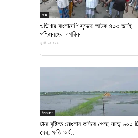
ভারত
ওড়িশায় বাংলাদেশি সন্দেহে আটক ৪০৩ জনই
পশ্চিমবঙ্গের নাগরিক
জুলাই ১৩, ২০২৫
উপমহাদেশ
টানা বৃষ্টিতে মোংলায় তলিয়ে গেছে সাড়ে ৬০০ চ
ঘের; ক্ষতি অর্ধ...