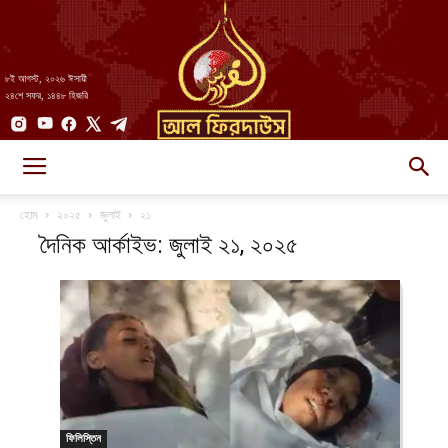
৮ই আগস্ট, ২০২৬ ঈসায়ী
২৪শে সফর, ১৪৪৮ হিজরি
AlFirdaws
হোম
২০২৫
জুলাই
২১
দৈনিক আর্কাইভ: জুলাই ২১, ২০২৫
||
আল-
ফিলিস্তিন