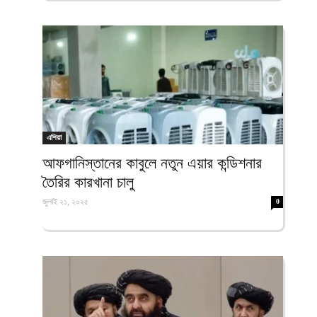
এশিয়া
আফগানিস্তানের কাবুলে নতুন এয়ার কন্ডিশনার
তৈরির কারখানা চালু
জুলাই ২১, ২০২৫
0