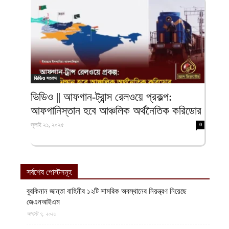
ভিডিও সংবাদ
ভিডিও || আফগান-ট্রান্স রেলওয়ে প্রকল্প:
আফগানিস্তান হবে আঞ্চলিক অর্থনৈতিক করিডোর
জুলাই ২১, ২০২৫
0
সর্বশেষ পোস্টসমূহ
বুরকিনান জান্তা বাহিনীর ১২টি সামরিক অবস্থানের নিয়ন্ত্রণ নিয়েছে
জেএনআইএম
আগস্ট ৭, ২০২৬