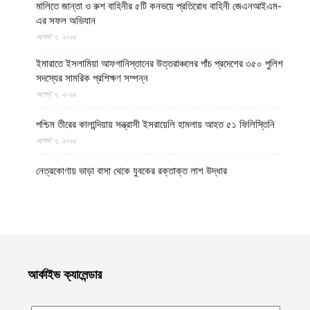
মালিতে জান্তা ও রুশ বাহিনীর ৫টি কনভয়ে প্রতিরোধ বাহিনী জেএনআইএম-
এর সফল অভিযান
আগস্ট ৭, ২০২৬
ইমারাতে ইসলামিয়া আফগানিস্তানের উত্তরাঞ্চলের পাঁচ প্রদেশের ৩৫০ পুলিশ
সদস্যের সামরিক প্রশিক্ষণ সম্পন্ন
আগস্ট ৭, ২০২৬
পশ্চিম তীরের কালান্দিয়ায় সন্ত্রাসী ইসরায়েলি হামলায় আহত ৫১ ফিলিস্তিনি
আগস্ট ৭, ২০২৬
নেত্রকোণায় ভাড়া বাসা থেকে যুবকের রক্তাক্ত লাশ উদ্ধার
আগস্ট ৭, ২০২৬
বগুড়ায় ছিনতাই দেখে ফেলায় শিশুকে হত্যা, ধানক্ষেতে মিললো মাটিচাপা লাশ
আগস্ট ৭, ২০২৬
কুমিল্লায় তনু হত্যা মামলায় দীর্ঘ দশ বছর পর ডিএনএ বিশ্লেষণে পাঁচজনের
আর্কাইভ ক্যালেন্ডার
শুক্রাণুর অস্তিত্ব মিলেছে, মৃত্যুর আগে খুনিদের ফাঁসি দেখতে চান তনুর মা
আগস্ট ৭, ২০২৬