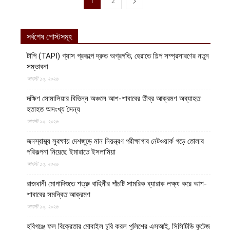
1
2
সর্বশেষ পোস্টসমূহ
টাপি (TAPI) গ্যাস প্রকল্পে দ্রুত অগ্রগতি, হেরাতে শিল্প সম্প্রসারণের নতুন
সম্ভাবনা
আগস্ট ১০, ২০২৬
দক্ষিণ সোমালিয়ার বিভিন্ন অঞ্চলে আশ-শাবাবের তীব্র আক্রমণ অব্যাহত:
হতাহত অসংখ্য সৈন্য
আগস্ট ১০, ২০২৬
জনস্বাস্থ্য সুরক্ষায় দেশজুড়ে মান নিয়ন্ত্রণ পরীক্ষাগার নেটওয়ার্ক গড়ে তোলার
পরিকল্পনা নিয়েছে ইমারাতে ইসলামিয়া
আগস্ট ১০, ২০২৬
রাজধানী মোগাদিশুতে শত্রু বাহিনীর পাঁচটি সামরিক ব্যারাক লক্ষ্য করে আশ-
শাবাবের সমন্বিত আক্রমণ
আগস্ট ১০, ২০২৬
হবিগঞ্জে ফল বিক্রেতার মোবাইল চুরি করল পুলিশের এসআই, সিসিটিভি ফুটেজ