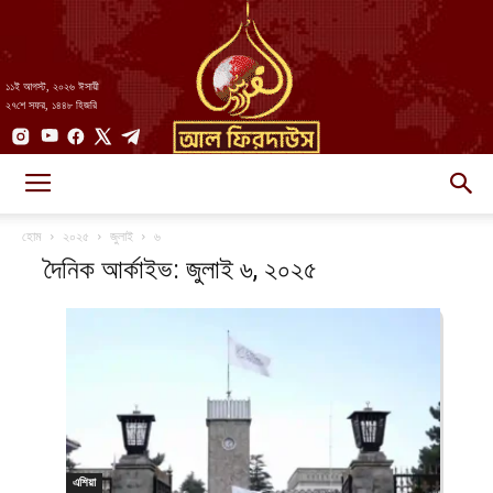
১১ই আগস্ট, ২০২৬ ঈসায়ী
২৭শে সফর, ১৪৪৮ হিজরি
AlFirdaws
হোম
২০২৫
জুলাই
৬
দৈনিক আর্কাইভ: জুলাই ৬, ২০২৫
||
আল-
এশিয়া