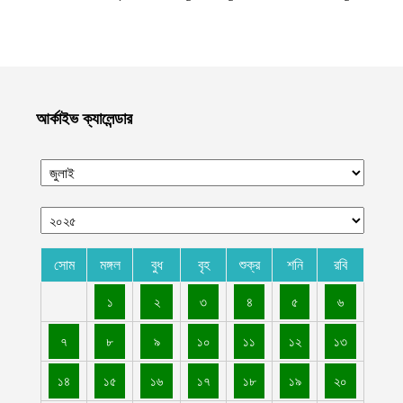
ভাইরাল
আগস্ট ১০, ২০২৬
এক বছরে সরকারি সেবায় ব্যাপক অগ্রগতি, লাখো মানুষের কর্মসংস্থান ও
নাগরিক সুবিধা সম্প্রসারণ ইমারাতে ইসলামিয়ার
আগস্ট ১০, ২০২৬
আর্কাইভ ক্যালেন্ডার
পশ্চিম তীরে এক মাসে সাংবাদিকদের ওপর ১০৮টি হামলা চালিয়েছে সন্ত্রাসী
ইসরায়েল
আগস্ট ১০, ২০২৬
রংপুরের পীরগাছায় দিনমজুরের বাড়িতে হামলা চালিয়ে লুট করা গরু দিয়ে
আওয়ামী লীগ নেতাদের ভূরিভোজ
আগস্ট ১০, ২০২৬
সোম
মঙ্গল
বুধ
বৃহ
শুক্র
শনি
রবি
বেসরকারি হাসপাতাল গুলোর রোগীদের নিরাপত্তা ও চিকিৎসাসেবার মান নিশ্চিত
১
২
৩
৪
৫
৬
করতে কাবুলে হাসপাতাল পরিদর্শন কার্যক্রম শুরু করেছে ইমারাতে ইসলামিয়া
আগস্ট ১০, ২০২৬
৭
৮
৯
১০
১১
১২
১৩
গাইবান্ধার গোবিন্দগঞ্জে হাত-পা বাঁধা অবস্থায় যুবকের লাশ উদ্ধার
১৪
১৫
১৬
১৭
১৮
১৯
২০
আগস্ট ১০, ২০২৬