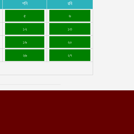
শনি
রবি
৫
৬
১২
১৩
১৯
২০
২৬
২৭