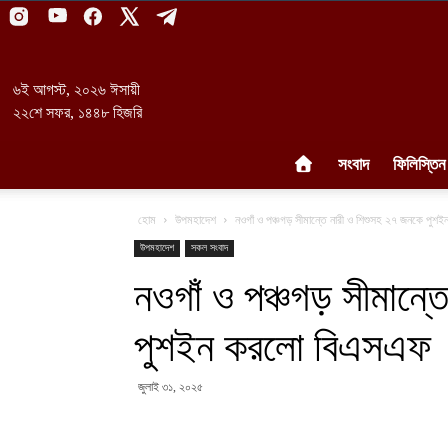
৬ই আগস্ট, ২০২৬ ঈসায়ী
২২শে সফর, ১৪৪৮ হিজরি
সংবাদ
ফিলিস্তিন
হোম
উপমহাদেশ
নওগাঁ ও পঞ্চগড় সীমান্তে নারী ও শিশুসহ ২৭ জনকে পু
উপমহাদেশ
সকল সংবাদ
নওগাঁ ও পঞ্চগড় সীমান্
পুশইন করলো বিএসএফ
জুলাই ৩১, ২০২৫