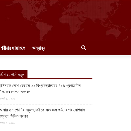
শরীয়ার ছায়াতলে
অন্যান্য
র্বশেষ পোস্টসমূহ
াসিনাকে দেশে ফেরাতে ২২ বিশ্ববিদ্যালয়ের ৪০৪ প্রগতিশীল
িক্ষকের গোপন তৎপরতা
গস্ট ৬, ২০২৬
োলায় ৫ম শ্রেণির স্কুলছাত্রীকে সংঘবদ্ধ ধর্ষণের পর সোশ্যাল
াধ্যমে ভিডিও প্রচার
গস্ট ৬, ২০২৬