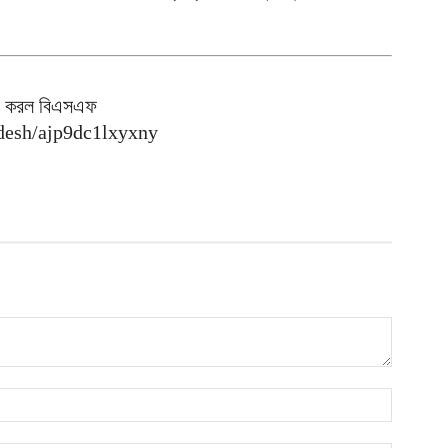
জ
হ
আ
ম
ইন করল বিএসএফ
ব
adesh/ajp9dc1lxyxny
আ
ন
ত
আ
ব
আ
আ
ই
আ
স
স