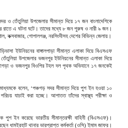
আ
চ
ক
সদর ও তেঁতুলিয়া উপজেলার সীমান্ত দিয়ে ১৭ জন বাংলাদেশিকে
আ
র রাতে এ ঘটনা ঘটে। তাদের মধ্যে ৮ জন পুরুষ ও নারী ৯ জন।
াল, কক্সবাজার, গোপালগঞ্জ, নরসিংদীসহ দেশের বিভিন্ন জেলায়।
আ
ম
আ
ঁড়িভাসা ইউনিয়নের বাঙ্গালপাড়া সীমান্ত এলাকা দিয়ে বিএসএফ
ঁতুলিয়া উপজেলার ভজনপুর ইউনিয়নের সীমান্ত এলাকা দিয়ে
অ
াগড়া ও ভজনপুর বিওপির টহল দল পৃথক অভিযানে ১৭ জনকেই
ভ
আ
ঢ
ণমাধ্যমকে বলেন, ‘পঞ্চগড় সদর সীমান্ত দিয়ে পুশ ইন হওয়া ১০
১
রিচয় যাচাই করা হচ্ছে। আপাতত তাঁদের স্বাস্থ্য পরীক্ষা ও
আ
ই
চ
কে পুশ ইন করেছে ভারতীয় সীমান্তরক্ষী বাহিনী (বিএসএফ)।
আ
রেছেন ধামইরহাট থানার ভারপ্রাপ্ত কর্মকর্তা (ওসি) ইমাম জাফর।