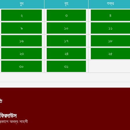
বুধ
বৃহ
শুক্র
২
৩
৪
৯
১০
১১
১৬
১৭
১৮
২৩
২৪
২৫
৩০
৩১
তি
ফিরদাউস
্রকাশে অদম্য সাহসী