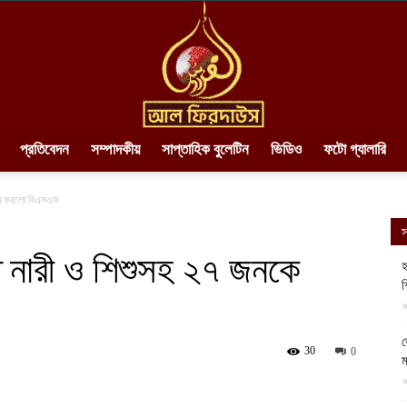
প্রতিবেদন
সম্পাদকীয়
সাপ্তাহিক বুলেটিন
ভিডিও
ফটো গ্যালারি
AlFirdaws
শইন করলো বিএসএফ
স
তে নারী ও শিশুসহ ২৭ জনকে
হ
শ
||
আ
ভ
30
0
ম
আ