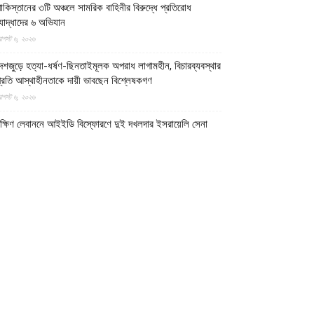
াকিস্তানের ৩টি অঞ্চলে সামরিক বাহিনীর বিরুদ্ধে প্রতিরোধ
োদ্ধাদের ৬ অভিযান
গস্ট ৬, ২০২৬
েশজুড়ে হত্যা-ধর্ষণ-ছিনতাইমূলক অপরাধ লাগামহীন, বিচারব্যবস্থার
্রতি আস্থাহীনতাকে দায়ী ভাবছেন বিশ্লেষকগণ
গস্ট ৬, ২০২৬
ক্ষিণ লেবাননে আইইডি বিস্ফোরণে দুই দখলদার ইসরায়েলি সেনা
নিহত, আহত ৭
গস্ট ৬, ২০২৬
ান হাতে ভাত খেতে খেতে বাম হাতে নিচ্ছে ঘুষ! ঠাকুরগাঁও জেলা
েজিস্ট্রার অফিসের কর্মকর্তার ভিডিও ভাইরাল
গস্ট ৫, ২০২৬
াটোরে ব্যাংক থেকে টাকা তুলে ফেরার পথে নারীর লাখ টাকা ছিনতাই
গস্ট ৫, ২০২৬
ালমনিরহাটে তিস্তা নদীর পানি বিপৎসীমার ওপরে, ভয়াবহ বন্যার
ঙ্কা