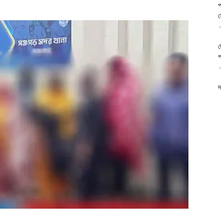
প
আল-
য
আ
দ
প
আ
ফিরদাউস
দ
আ
ড
র
আ
ন
আ
ল
শ