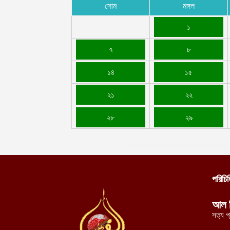
সোম
মঙ্গল
১
৭
৮
১৪
১৫
২১
২২
২৮
২৯
পরিচি
আল 
সত্য প