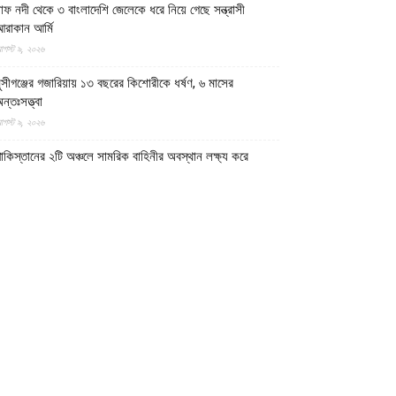
াফ নদী থেকে ৩ বাংলাদেশি জেলেকে ধরে নিয়ে গেছে সন্ত্রাসী
রাকান আর্মি
গস্ট ৯, ২০২৬
ুন্সীগঞ্জের গজারিয়ায় ১৩ বছরের কিশোরীকে ধর্ষণ, ৬ মাসের
ন্তঃসত্ত্বা
গস্ট ৯, ২০২৬
াকিস্তানের ২টি অঞ্চলে সামরিক বাহিনীর অবস্থান লক্ষ্য করে
্রতিরোধ বাহিনী আইএমপির ৪ অভিযান
গস্ট ৮, ২০২৬
িগত ৩ মাসে ভারতে ধর্মীয় বিদ্বেষের শিকার হয়ে ২৫ মুসলিম নিহত,
০২৬ মুসলিমদের জন্য হতে পারে অন্যতম প্রাণঘাতী বছর
গস্ট ৮, ২০২৬
 বছর আগে আজকের দিনে একযোগে তিন প্রদেশ দখল করে ইমারাতে
সলামিয়া
গস্ট ৮, ২০২৬
দ্মা সেতু রেল সংযোগে প্রকল্পে ১৩ হাজার কোটি টাকার বেশি আর্থিক
নিয়ম পেয়েছে সরকারি অডিট