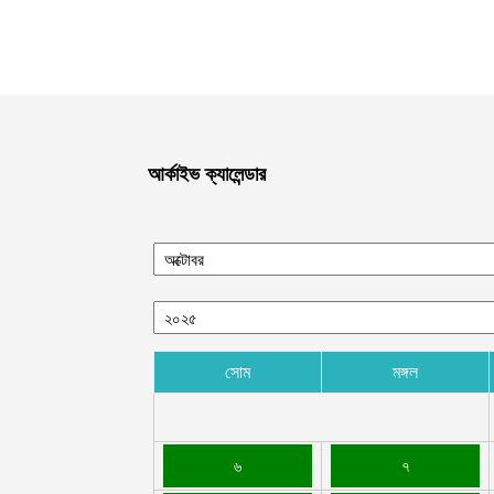
আর্কাইভ ক্যালেন্ডার
সোম
মঙ্গল
৬
৭