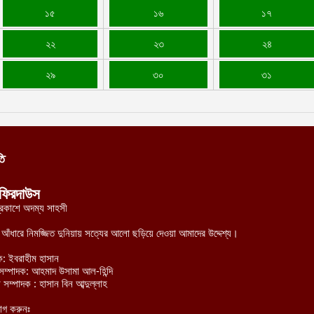
১৫
১৬
১৭
২২
২৩
২৪
২৯
৩০
৩১
তি
ফিরদাউস
্রকাশে অদম্য সাহসী
র আঁধারে নিমজ্জিত দুনিয়ায় সত্যের আলো ছড়িয়ে দেওয়া আমাদের উদ্দেশ্য।
ক: ইবরাহীম হাসান
হী সম্পাদক: আহমাদ উসামা আল-হিন্দি
 সম্পাদক : হাসান বিন আব্দুল্লাহ
োগ করুনঃ