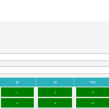
বুধ
বৃহ
শুক্র
১
২
৩
৮
৯
১০