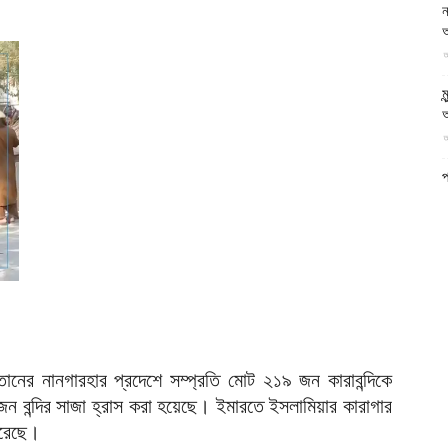
ন
আল-
আ
আ
ম
অ
আ
ফিরদাউস
প
প
আ
ব
২
আ
৫
ই
ানের নানগারহার প্রদেশে সম্প্রতি মোট ২১৯ জন কারাবন্দিকে
আ
ন বন্দির সাজা হ্রাস করা হয়েছে। ইমারতে ইসলামিয়ার কারাগার
প
করেছে।
অ