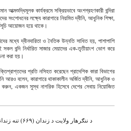
আ
 আত্মশুদ্ধিমূলক কার্যক্রমে সক্রিয়ভাবে অংশগ্রহণকারী বন্দিরা
দের সংশোধনের লক্ষ্যে কারাগারে নিয়মিত দ্বীনি, আধুনিক শিক্ষা,
গ
কর্মসূচি আয়োজন হয়ে থাকে।
আ
উ
দের মধ্যে দ্বীনদারিতা ও নৈতিক উন্নতি সাধিত হয়, পাশাপাশি
আ
ই সকল বন্দি নির্ধারিত সাজার মেয়াদের এক-তৃতীয়াংশ ভোগ করে
প
বেচনা করা হয়।
আ
হ
ুক্তিপ্রাপ্তদের প্রতি নসিহত করেছেন প্রাদেশিক কারা বিভাগের
ই
নি আরও বলেন, কারাগারে থাকাকালীন অর্জিত দ্বীনি, আধুনিক ও
আ
োগ করুন, একজন সুস্থ নাগরিক হিসেবে দেশের সেবায় নিয়োজিত
ন
আ
ব
1. د ننګرهار ولایت د زندان (۶۶۹) تنه زندانیان له عفوې او تخفیفه برخمن شول
আ