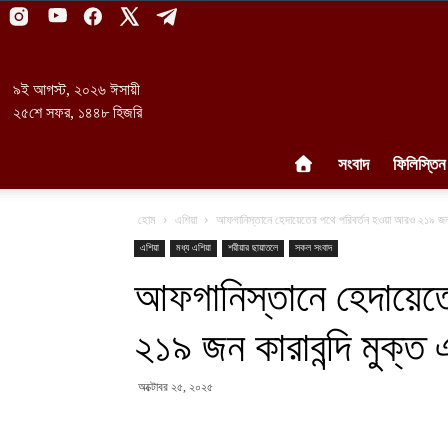
৯ই আগস্ট, ২০২৬ ঈসায়ী
২৫শে সফর, ১৪৪৮ হিজরি
সংবাদ
ফিলিস্তিন
হোম
এশিয়া
আফগানিস্তানে হেদায়েতের পথে পরিবর্তন হওয়া আরও ২১৯ জন ক
এশিয়া
মধ্য এশিয়া
শরীয়ার ছায়াতলে
সকল সংবাদ
আফগানিস্তানে হেদায়েত
২১৯ জন কারাবন্দি মুক্ত
অক্টোবর ২৫, ২০২৫