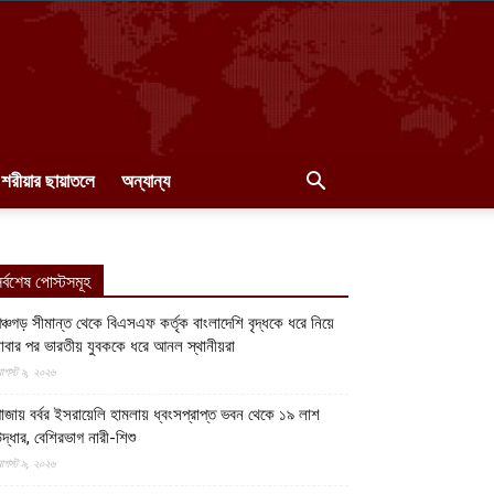
শরীয়ার ছায়াতলে
অন্যান্য
র্বশেষ পোস্টসমূহ
ঞ্চগড় সীমান্ত থেকে বিএসএফ কর্তৃক বাংলাদেশি বৃদ্ধকে ধরে নিয়ে
াবার পর ভারতীয় যুবককে ধরে আনল স্থানীয়রা
গস্ট ৯, ২০২৬
াজায় বর্বর ইসরায়েলি হামলায় ধ্বংসপ্রাপ্ত ভবন থেকে ১৯ লাশ
দ্ধার, বেশিরভাগ নারী-শিশু
গস্ট ৯, ২০২৬