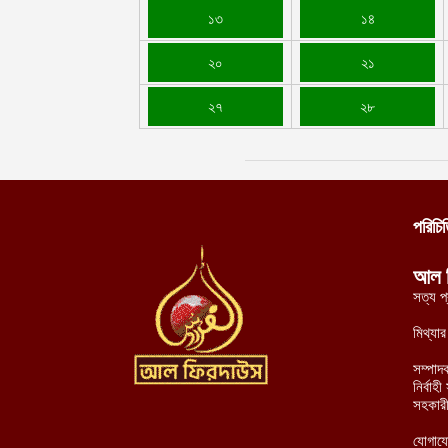
১৩
১৪
২০
২১
২৭
২৮
পরিচি
আল 
সত্য প
মিথ্যা
সম্পাদ
নির্বা
সহকারী
যোগায