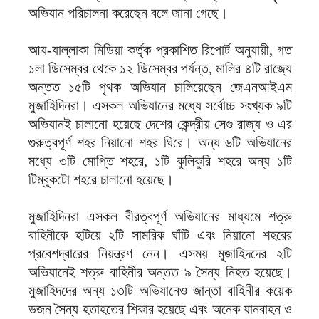
অভিযান পরিচালনা করেছেন বলে জানা গেছে।
আয-যাল্লাকা মিডিয়া কর্তৃক প্রকাশিত রিপোর্ট অনুযায়ী, গত
১লা ডিসেম্বর থেকে ১২ ডিসেম্বর পর্যন্ত, মালির ৪টি রাজ্যে
অন্তত ১৫টি পৃথক অভিযান চালিয়েছেন জেএনআইএম
মুজাহিদিনরা। এসকল অভিযানের মধ্যে সর্বোচ্চ সংখ্যক ৯টি
অভিযানই চালানো হয়েছে দেশের কেন্দ্রীয় সেগু রাজ্য ও এর
গুরুত্বপূর্ণ শহর নিয়ানো শহর ঘিরে। অন্য ৬টি অভিযানের
মধ্যে ৩টি মোপ্তি শহরে, ১টি কুলিকুরি শহরে অন্য ১টি
টিম্বুকটো শহরে চালানো হয়েছে।
মুজাহিদিনরা এসকল বীরত্বপূর্ণ অভিযানের মাধ্যমে শত্রু
বাহিনীকে হটিয়ে ২টি সামরিক ঘাঁটি এবং নিয়ানো শহরের
প্রবেশদ্বারের নিয়ন্ত্রণ নেন। এসময় মুজাহিদদের ২টি
অভিযানেই শত্রু বাহিনীর অন্তত ৯ সৈন্য নিহত হয়েছে।
মুজাহিদদের অন্য ১৩টি অভিযানেও জান্তা বাহিনীর কয়েক
ডজন সৈন্য হতাহতের শিকার হয়েছে এবং অনেক যানবাহন ও