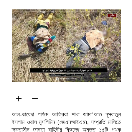
ফিরদাউস
আল-কায়েদা পশ্চিম আফ্রিকা শাখা জামা’আত নুসরাতুল
ইসলাম ওয়াল মুসলিমিন (জেএনআইএম), সম্প্রতি মালিতে
ক্ষমতাসীন জান্তা বাহিনীর বিরুদ্ধে অন্তত ১৫টি পৃথক