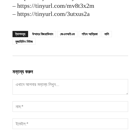
– https://tinyurl.com/mv8t3x2m
– https://tinyurl.com/3utxus2a
ট্যাগসমূহ
উম্মাহর বিজয়াভিযান
জেএনআইএম
পশ্চিম আফ্রিকা
মালি
মুজাহিদিন নিউজ
মন্তব্য করুন