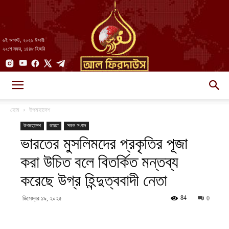
৬ই আগস্ট, ২০২৬ ঈসায়ী
২২শে সফর, ১৪৪৮ হিজরি
AlFirdaws
হোম
উপমহাদেশ
উপমহাদেশ
ভারত
সকল সংবাদ
ভারতের মুসলিমদের প্রকৃতির পূজা
||
করা উচিত বলে বিতর্কিত মন্তব্য
করেছে উগ্র হিন্দুত্ববাদী নেতা
আল-
84
ডিসেম্বর ১৯, ২০২৫
0