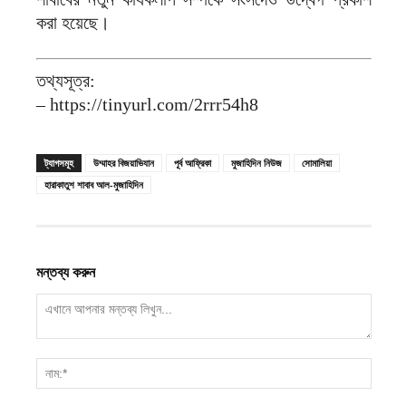
করা হয়েছে।
তথ্যসূত্র:
– https://tinyurl.com/2rrr54h8
ট্যাগসমূহ
উম্মাহর বিজয়াভিযান
পূর্ব আফ্রিকা
মুজাহিদিন নিউজ
সোমালিয়া
হারাকাতুশ শাবাব আল-মুজাহিদিন
মন্তব্য করুন