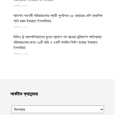
আগস্ট ৬, ২০২৬
আফগান শরণার্থী পরিবারগুলোর স্থায়ী পুনর্বাসনে ৬৫ হাজারের বেশি আবাসিক
প্লট বরাদ্দ ইমারাতে ইসলামিয়ার
আগস্ট ৬, ২০২৬
ভিডিও || আফগানিস্তানের কুনার প্রদেশে গত বছরের ভূমিকম্পে ক্ষতিগ্রস্ত
পরিবারগুলোর জন্য ৩৬টি বাড়ি ও একটি মসজিদ নির্মাণ করেছে ইমারাতে
ইসলামিয়া
আগস্ট ৬, ২০২৬
ভারত, পাকিস্তান ও বাংলাদেশের মাদ্রাসাগুলোতে সন্ত্রাসবাদ তৈরি হচ্ছে বলে
উস্কানিমূলক মন্তব্য করেছে উত্তর প্রদেশের হিন্দুত্ববাদী উপমুখ্যমন্ত্রী
আগস্ট ৬, ২০২৬
কক্সবাজারের উখিয়ায় রোহিঙ্গা ক্যাম্পে পাহাড় ধসে শিশুর মৃত্যু, ক্ষতিগ্রস্ত দুটি
আশ্রয়কেন্দ্র
আর্কাইভ ক্যালেন্ডার
আগস্ট ৬, ২০২৬
হাসিনাকে দেশে ফেরাতে ২২ বিশ্ববিদ্যালয়ের ৪০৪ প্রগতিশীল শিক্ষকের গোপন
তৎপরতা